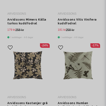
ARVIDSSONS
ARVIDSSONS
Arvidssons Mimers Källa
Arvidssons Vitis Vinifera
turkos kuddfodral
kuddfodral
179 kr
258 kr
181 kr
258 kr
I webblager - 4-8 dagar
I webblager - 4-8 dagar
-24%
-17%
ARVIDSSONS
ARVIDSSONS
Arvidssons Kastanjer grå
Arvidssons Humlan