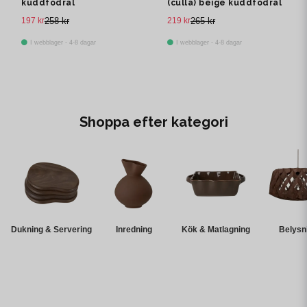
kuddfodral
(culla) beige kuddfodral
197 kr
258 kr
219 kr
265 kr
I webblager - 4-8 dagar
I webblager - 4-8 dagar
Shoppa efter kategori
Dukning & Servering
Inredning
Kök & Matlagning
Belysn