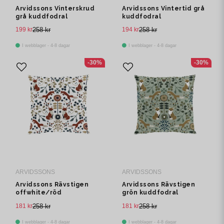
Arvidssons Vinterskrud
Arvidssons Vintertid grå
grå kuddfodral
kuddfodral
199 kr
258 kr
194 kr
258 kr
I webblager - 4-8 dagar
I webblager - 4-8 dagar
-30%
-30%
ARVIDSSONS
ARVIDSSONS
Arvidssons Rävstigen
Arvidssons Rävstigen
offwhite/röd
grön kuddfodral
kuddfodral
181 kr
258 kr
181 kr
258 kr
I webblager - 4-8 dagar
I webblager - 4-8 dagar