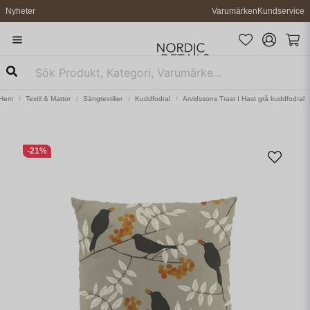
Nyheter
Varumärken
Kundservice
Hem
Textil & Mattor
Sängtextilier
Kuddfodral
Arvidssons Trast I Hast grå kuddfodral
-
21
%