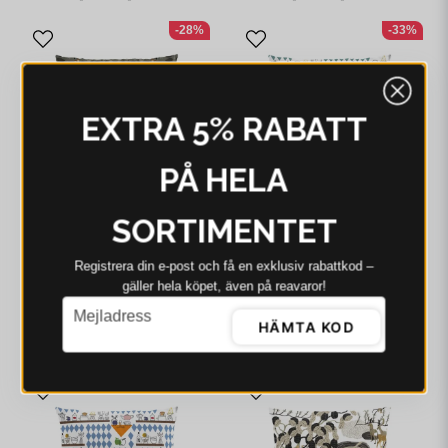
-28%
-33%
EXTRA 5% RABATT
PÅ HELA
SORTIMENTET
ARVIDSSONS
ARVIDSSONS
Registrera din e‑post och få en exklusiv rabattkod –
Arvidssons Rävstigen
Arvidssons Köket
gäller hela köpet, även på reavaror!
brun kuddfodral
grön/gul kuddfodral
email
Mejladress
187 kr
258 kr
173 kr
258 kr
HÄMTA KOD
I webblager - 4-8 dagar
I webblager - 4-8 dagar
-24%
-34%