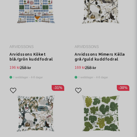
ARVIDSSONS
ARVIDSSONS
Arvidssons Köket
Arvidssons Mimers Källa
blå/grön kuddfodral
grå/guld kuddfodral
196 kr
258 kr
169 kr
258 kr
I webblager - 4-8 dagar
I webblager - 4-8 dagar
-31%
-30%