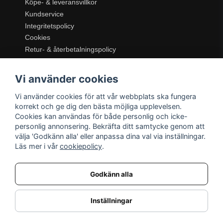
Köpe- & leveransvillkor
Kundservice
Integritetspolicy
Cookies
Retur- & återbetalningspolicy
SORTIMENT
Vi använder cookies
Dukning & Servering
Inredning
Vi använder cookies för att vår webbplats ska fungera
Kök & Matlagning
korrekt och ge dig den bästa möjliga upplevelsen.
Belysning
Cookies kan användas för både personlig och icke-
personlig annonsering. Bekräfta ditt samtycke genom att
Textil & Mattor
välja 'Godkänn alla' eller anpassa dina val via inställningar.
Möbler
Läs mer i vår
cookiepolicy
.
Godkänn alla
Inställningar
Nordic Details | Moce DV AB (ORG.nr: 559486-4240) Smedvägen 10J, 302 65 Halmstad, E-post:
info@nordicdetails.se