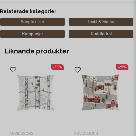
Relaterade kategorier
Sängtextilier
Textil & Mattor
Kampanjer
Kuddfodral
Liknande produkter
-23%
-25%
ARVIDSSONS
ARVIDSSONS