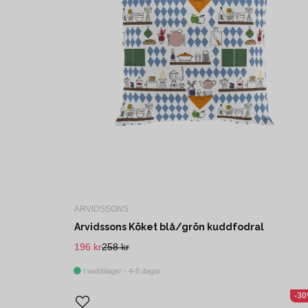
ARVIDSSONS
Arvidssons Köket blå/grön kuddfodral
196 kr
258 kr
I webblager - 4-8 dagar
-3