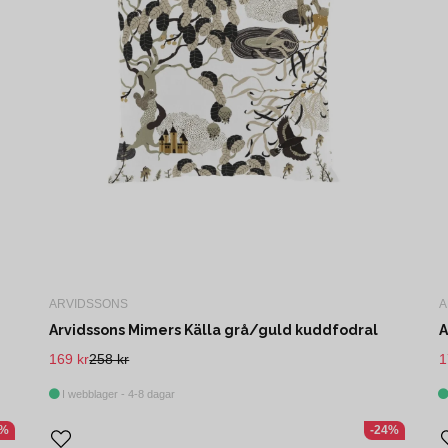
ARVIDSSONS
A
Arvidssons Mimers Källa grå/guld kuddfodral
A
169 kr
258 kr
1
I webblager - 4-8 dagar
0%
-24%