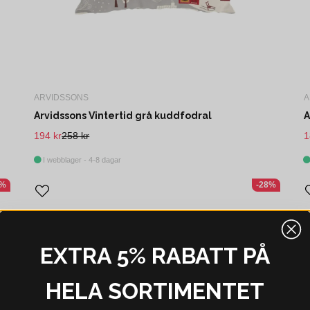
ARVIDSSONS
A
Arvidssons Vintertid grå kuddfodral
A
194 kr
258 kr
1
I webblager - 4-8 dagar
0%
-28%
EXTRA 5% RABATT PÅ
HELA SORTIMENTET