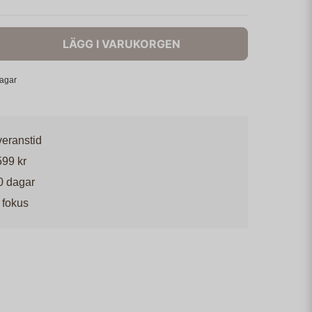
LÄGG I VARUKORGEN
dagar
veranstid
599 kr
0 dagar
 fokus