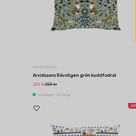
ARVIDSSONS
Arvidssons Rävstigen grön kuddfodral
181 kr
258 kr
I webblager - 4-8 dagar
-2