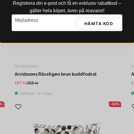
Registrera din e‑post och få en exklusiv rabattkod –
gäller hela köpet, även på reavaror!
email
Mejladress
HÄMTA KOD
ARVIDSSONS
A
Arvidssons Rävstigen brun kuddfodral
A
187 kr
258 kr
1
I webblager - 4-8 dagar
4%
-34%