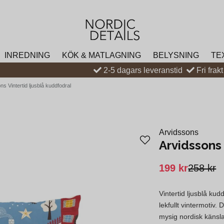
INREDNING
KÖK & MATLAGNING
BELYSNING
TE
2-5 dagars leveranstid
Fri frak
ns Vintertid ljusblå kuddfodral
Arvidssons
Arvidssons 
199 kr
258 kr
Vintertid ljusblå kud
lekfullt vintermotiv.
mysig nordisk känsl