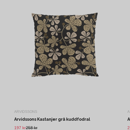
ARVIDSSONS
A
Arvidssons Kastanjer grå kuddfodral
A
197 kr
258 kr
2