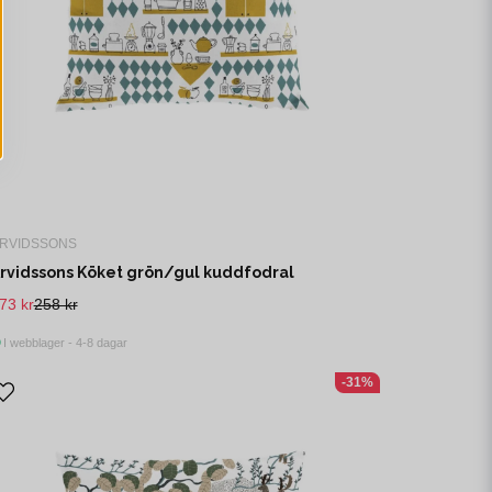
RVIDSSONS
rvidssons Köket grön/gul kuddfodral
73 kr
258 kr
I webblager - 4-8 dagar
-31%