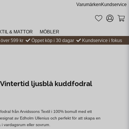
Varumärken
Kundservice
XTIL & MATTOR
MÖBLER
t över 599 kr
Öppet köp i 30 dagar
Kundservice i fokus
Vintertid ljusblå kuddfodral
dfodral från Arvidssons Textil i 100% bomull med ett
 Designat av Edholm Ullenius och perfekt för att skapa en
a i vardagsrum eller sovrum.