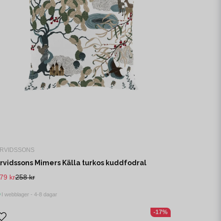
RVIDSSONS
rvidssons Mimers Källa turkos kuddfodral
79 kr
258 kr
I webblager - 4-8 dagar
-17%