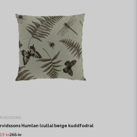
RVIDSSONS
rvidssons Humlan (culla) beige kuddfodral
19 kr
265 kr