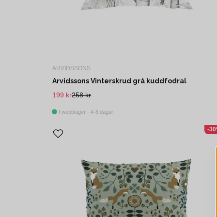
ARVIDSSONS
Arvidssons Vinterskrud grå kuddfodral
199 kr
258 kr
I webblager - 4-8 dagar
-3