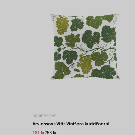
ARVIDSSONS
Arvidssons Vitis Vinifera kuddfodral
181 kr
258 kr