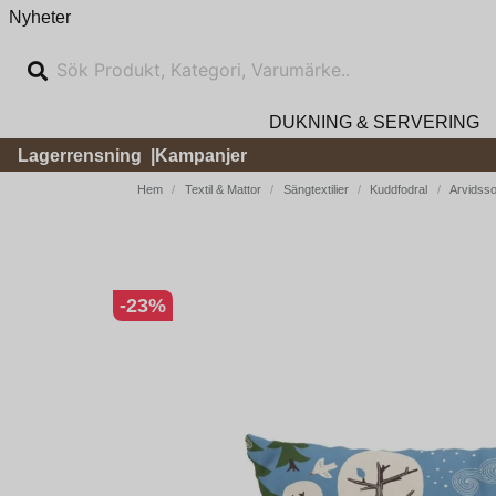
Nyheter
DUKNING & SERVERING
Lagerrensning
Kampanjer
Hem
Textil & Mattor
Sängtextilier
Kuddfodral
Arvidsso
-
23
%