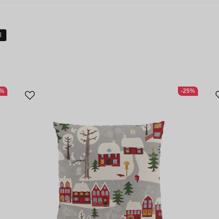
l
3%
-25%