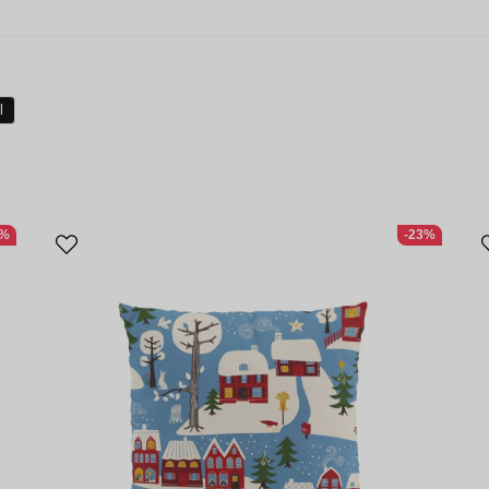
l
3%
-23%