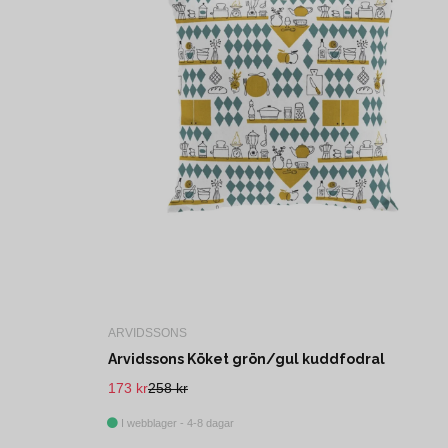
ARVIDSSONS
Arvidssons Köket grön/gul kuddfodral
173 kr
258 kr
I webblager - 4-8 dagar