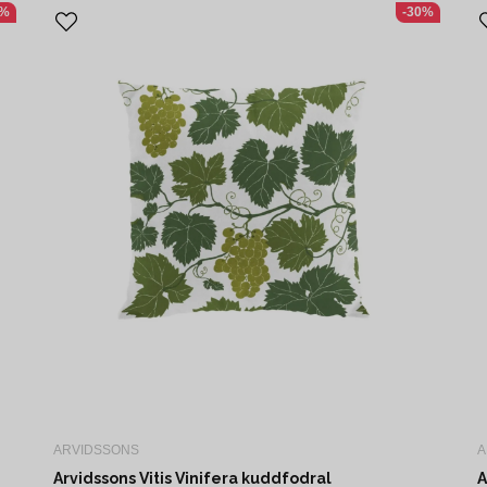
1%
-30%
ARVIDSSONS
A
Arvidssons Vitis Vinifera kuddfodral
A