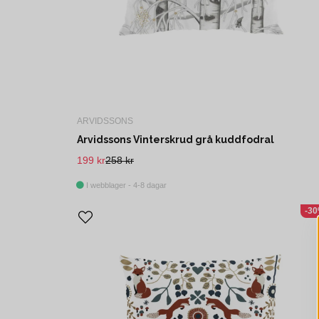
ARVIDSSONS
Arvidssons Vinterskrud grå kuddfodral
199 kr
258 kr
I webblager - 4-8 dagar
-3