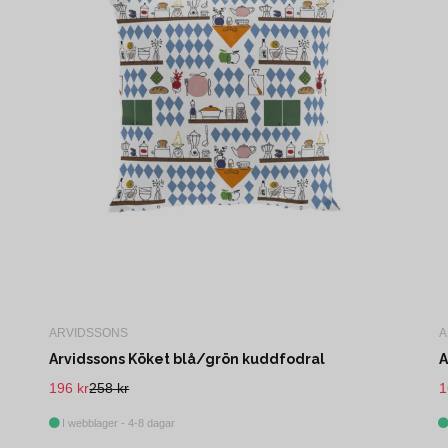
ARVIDSSONS
A
Arvidssons Köket blå/grön kuddfodral
A
196 kr
258 kr
1
I webblager - 4-8 dagar