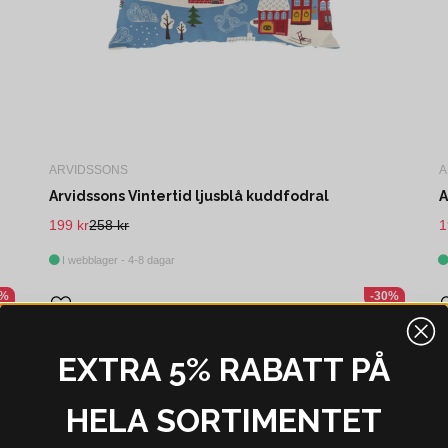
ARVIDSSONS
A
Arvidssons Vintertid ljusblå kuddfodral
A
199 kr
258 kr
1
I webblager - 4-8 dagar
0%
-30%
EXTRA 5% RABATT PÅ
HELA SORTIMENTET