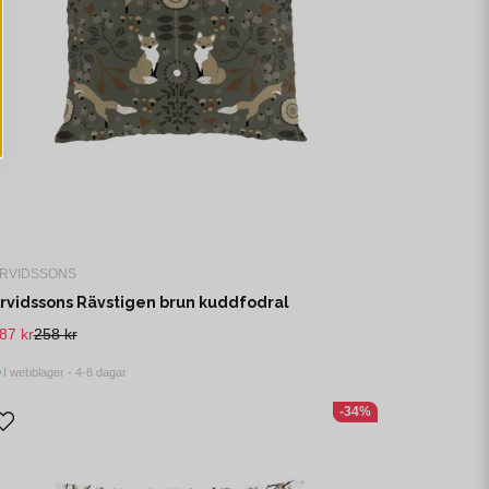
RVIDSSONS
rvidssons Rävstigen brun kuddfodral
87 kr
258 kr
I webblager - 4-8 dagar
-34%