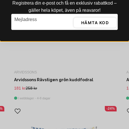
Registrera din e‑post och få en exklusiv rabattkod –
gäller hela köpet, även på reavaror!
email
Mejladress
HÄMTA KOD
ARVIDSSONS
A
Arvidssons Rävstigen grön kuddfodral
A
181 kr
258 kr
1
I webblager - 4-8 dagar
3%
-24%