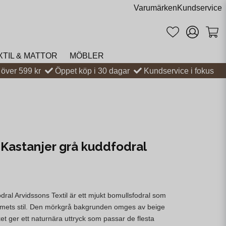
Varumärken
Kundservice
XTIL & MATTOR
MÖBLER
t över 599 kr
Öppet köp i 30 dagar
Kundservice i fokus
 Kastanjer grå kuddfodral
dral Arvidssons Textil är ett mjukt bomullsfodral som
mets stil. Den mörkgrå bakgrunden omges av beige
ket ger ett naturnära uttryck som passar de flesta