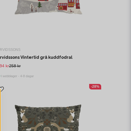
RVIDSSONS
rvidssons Vintertid grå kuddfodral
94 kr
258 kr
I webblager - 4-8 dagar
-28%