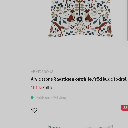
ARVIDSSONS
Arvidssons Rävstigen offwhite/röd kuddfodral
181 kr
258 kr
I webblager - 4-8 dagar
-3