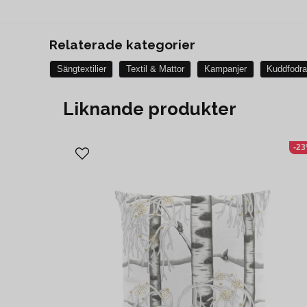
Relaterade kategorier
Sängtextilier
Textil & Mattor
Kampanjer
Kuddfodra
Liknande produkter
-2