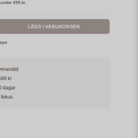
s under 499 kr.
LÄGG I VARUKORGEN
dagar
veranstid
599 kr
0 dagar
 fokus