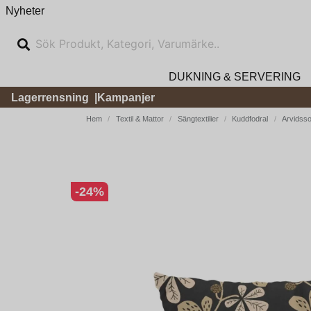
Nyheter
DUKNING & SERVERING
Lagerrensning
Kampanjer
Hem
Textil & Mattor
Sängtextilier
Kuddfodral
Arvidsso
-
24
%