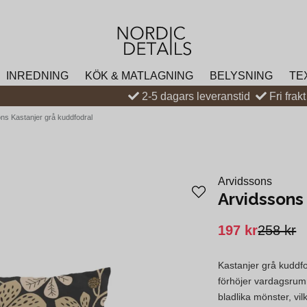
INREDNING
KÖK & MATLAGNING
BELYSNING
TE
2-5 dagars leveranstid
Fri frak
ns Kastanjer grå kuddfodral
Arvidssons
Arvidssons
197 kr
258 kr
Kastanjer grå kuddfo
förhöjer vardagsrum
bladlika mönster, vil