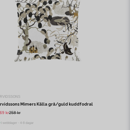
RVIDSSONS
rvidssons Mimers Källa grå/guld kuddfodral
69 kr
258 kr
I webblager - 4-8 dagar