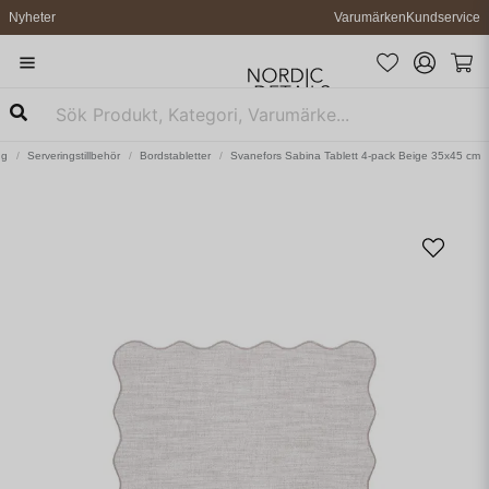
Nyheter
Varumärken
Kundservice
ng
Serveringstillbehör
Bordstabletter
Svanefors Sabina Tablett 4-pack Beige 35x45 cm