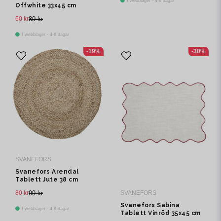
I webblager - 4-8 dagar
Offwhite 33x45 cm
60 kr
89 kr
I webblager - 4-8 dagar
-19%
-30%
SVANEFORS
Svanefors Arendal
Tablett Jute 38 cm
80 kr
99 kr
SVANEFORS
Svanefors Sabina
I webblager - 4-8 dagar
Tablett Vinröd 35x45 cm