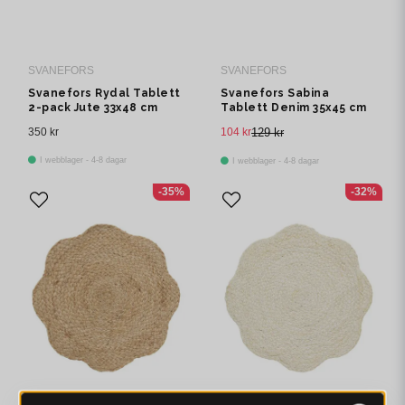
SVANEFORS
SVANEFORS
Svanefors Rydal Tablett
Svanefors Sabina
2-pack Jute 33x48 cm
Tablett Denim 35x45 cm
350 kr
104 kr
129 kr
I webblager - 4-8 dagar
I webblager - 4-8 dagar
-35%
-32%