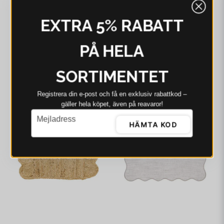
EXTRA 5% RABATT
SVANEFORS
SVANEFORS
Svanefors Ekdal Tablett
Svanefors Ekdal Tablett
PÅ HELA
Jute 38 cm
Offwhite 38 cm
64 kr
99 kr
67 kr
99 kr
SORTIMENTET
I webblager - 4-8 dagar
I webblager - 4-8 dagar
-56%
-32%
Registrera din e‑post och få en exklusiv rabattkod –
gäller hela köpet, även på reavaror!
email
Mejladress
HÄMTA KOD