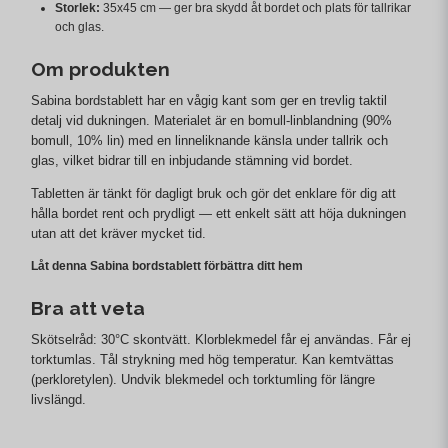
Storlek:
35x45 cm — ger bra skydd åt bordet och plats för tallrikar
och glas.
Om produkten
Sabina bordstablett har en vågig kant som ger en trevlig taktil
detalj vid dukningen. Materialet är en bomull-linblandning (90%
bomull, 10% lin) med en linneliknande känsla under tallrik och
glas, vilket bidrar till en inbjudande stämning vid bordet.
Tabletten är tänkt för dagligt bruk och gör det enklare för dig att
hålla bordet rent och prydligt — ett enkelt sätt att höja dukningen
utan att det kräver mycket tid.
Låt denna Sabina bordstablett förbättra ditt hem
Bra att veta
Skötselråd: 30°C skontvätt. Klorblekmedel får ej användas. Får ej
torktumlas. Tål strykning med hög temperatur. Kan kemtvättas
(perkloretylen). Undvik blekmedel och torktumling för längre
livslängd.