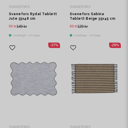
SVANEFORS
SVANEFORS
Svanefors Rydal Tablett
Svanefors Sabina
Jute 33x48 cm
Tablett Beige 35x45 cm
66 kr
149 kr
88 kr
129 kr
I webblager - 4-8 dagar
I webblager - 4-8 dagar
-37%
-29%
SVANEFORS
SVANEFORS