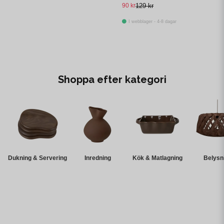
90 kr
129 kr
I webblager - 4-8 dagar
Shoppa efter kategori
Dukning & Servering
Inredning
Kök & Matlagning
Belysn