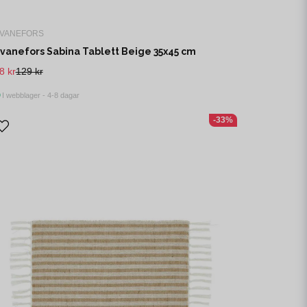
VANEFORS
vanefors Sabina Tablett Beige 35x45 cm
8 kr
129 kr
I webblager - 4-8 dagar
-33%