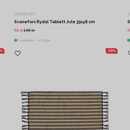
SVANEFORS
S
Svanefors Rydal Tablett Jute 33x48 cm
S
66 kr
149 kr
8
I webblager - 4-8 dagar
7%
-29%