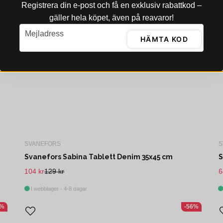
Registrera din e‑post och få en exklusiv rabattkod –
gäller hela köpet, även på reavaror!
email
Mejladress
HÄMTA KOD
SVANEFORS
S
Svanefors Sabina Tablett Denim 35x45 cm
S
104 kr
129 kr
6
I webblager - 4-8 dagar
2%
-56%