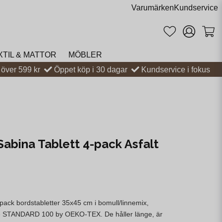
Varumärken
Kundservice
XTIL & MATTOR
MÖBLER
t över 599 kr
Öppet köp i 30 dagar
Kundservice i fokus
Sabina Tablett 4-pack Asfalt
pack bordstabletter 35x45 cm i bomull/linnemix,
ade STANDARD 100 by OEKO-TEX. De håller länge, är