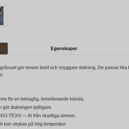
Egenskaper
 gråsvart ger renare bord och snyggare dukning. De passar lika 
n.
e för en behaglig, linneliknande känsla.
m gör dukningen tydligare.
-TEX® — fri från skadliga ämnen.
ch kan strykas på hög temperatur.