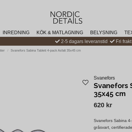
INREDNING
KÖK & MATLAGNING
BELYSNING
TE
2-5 dagars leveranstid
Fri frak
tter
Svanefors Sabina Tablett 4-pack Asfalt 35x45 cm
Svanefors
Svanefors 
35x45 cm
620 kr
Svanefors Sabina 4-
gråsvart, certifier