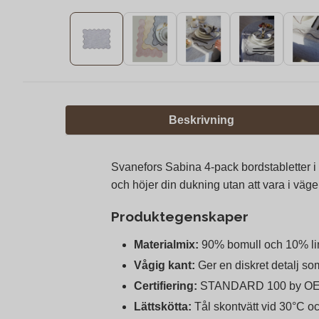
Beskrivning
Svanefors Sabina 4-pack bordstabletter i
och höjer din dukning utan att vara i väge
Produktegenskaper
Materialmix:
90% bomull och 10% linn
Vågig kant:
Ger en diskret detalj so
Certifiering:
STANDARD 100 by OEKO
Lättskötta:
Tål skontvätt vid 30°C o