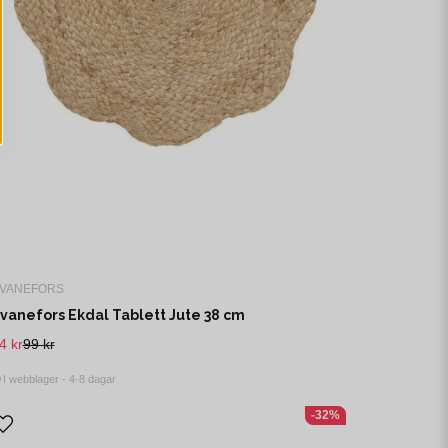
VANEFORS
vanefors Ekdal Tablett Jute 38 cm
4 kr
99 kr
I webblager - 4-8 dagar
-32%