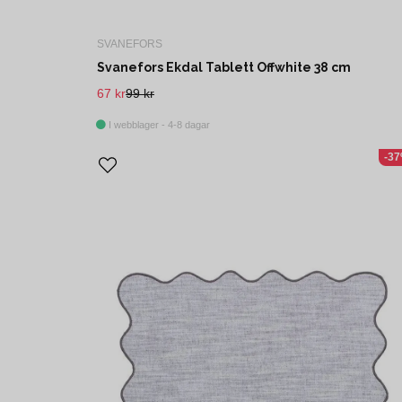
SVANEFORS
Svanefors Ekdal Tablett Offwhite 38 cm
67 kr
99 kr
I webblager - 4-8 dagar
-3