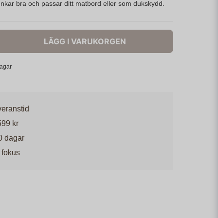
unkar bra och passar ditt matbord eller som dukskydd.
LÄGG I VARUKORGEN
dagar
veranstid
599 kr
0 dagar
 fokus