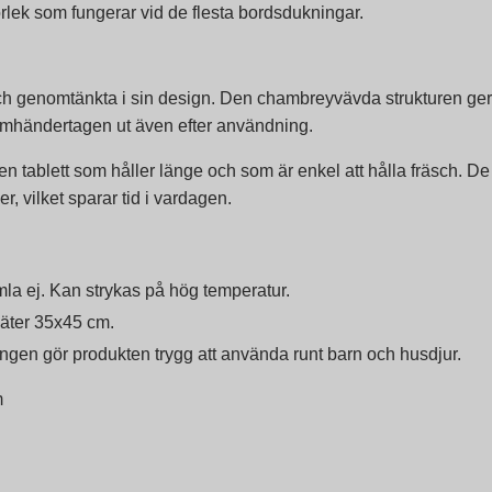
ek som fungerar vid de flesta bordsdukningar.
och genomtänkta i sin design. Den chambreyvävda strukturen ge
r omhändertagen ut även efter användning.
en tablett som håller länge och som är enkel att hålla fräsch. De
r, vilket sparar tid i vardagen.
mla ej. Kan strykas på hög temperatur.
mäter 35x45 cm.
gen gör produkten trygg att använda runt barn och husdjur.
m