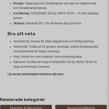
Design:
Vågig kant och chambrayväv som ger en välgjord look
och linneliknande känsla.
Certifiering:
STANDARD 100 by OEKO-TEX® — fri från skadliga
ämnen.
Skötsel:
Skontvätt 30°C för att bevara färg och form.
Bra att veta
Användning: Passar för både dagligt bruk och festlig dukning.
Skötselråd: Tvätta på 30 graders skontvätt, undvik klorblekmedel
och torktumling för längre livslängd.
Färg: Vinröd ton som fungerar i flera inredningsstilar.
Säkerhet: Certifierad enligt STANDARD 100 by OEKO-TEX® för
trygg användning i hemmet.
Låt denna bordstablett förbättra ditt hem
Relaterade kategorier
Dukning & Servering
Serveringstillbehör