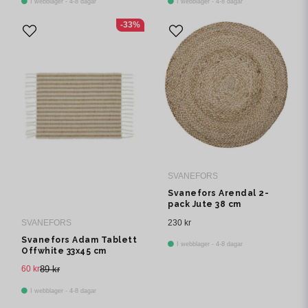
I webblager - 4-8 dagar
I webblager - 4-8 dagar
-33%
SVANEFORS
Svanefors Arendal 2-
pack Jute 38 cm
230 kr
SVANEFORS
Svanefors Adam Tablett
I webblager - 4-8 dagar
Offwhite 33x45 cm
60 kr
89 kr
I webblager - 4-8 dagar