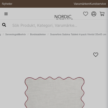
Nyheter
Varumärken
Kundservice
g
Serveringstillbehör
Bordstabletter
Svanefors Sabina Tablett 4-pack Vinröd 35x45 cm