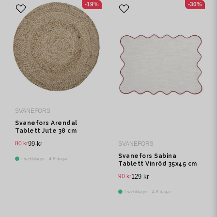
-19%
-30%
SVANEFORS
Svanefors Arendal
Tablett Jute 38 cm
80 kr
99 kr
SVANEFORS
Svanefors Sabina
I webblager - 4-8 dagar
Tablett Vinröd 35x45 cm
90 kr
129 kr
I webblager - 4-8 dagar