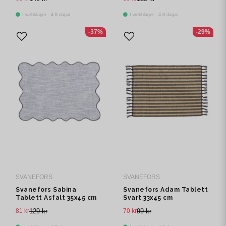
I webblager - 4-8 dagar
I webblager - 4-8 dagar
-37%
-29%
SVANEFORS
SVANEFORS
Svanefors Sabina
Svanefors Adam Tablett
Tablett Asfalt 35x45 cm
Svart 33x45 cm
81 kr
129 kr
70 kr
99 kr