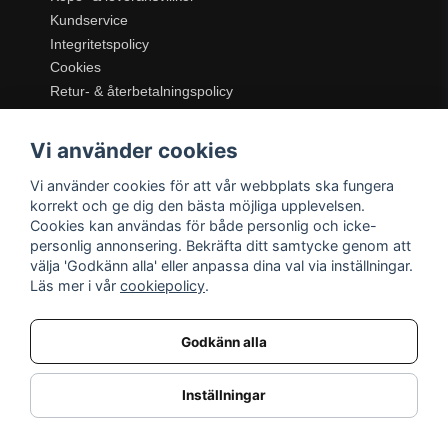
Kundservice
Integritetspolicy
Cookies
Retur- & återbetalningspolicy
SORTIMENT
Vi använder cookies
Dukning & Servering
Inredning
Vi använder cookies för att vår webbplats ska fungera
Kök & Matlagning
korrekt och ge dig den bästa möjliga upplevelsen.
Belysning
Cookies kan användas för både personlig och icke-
personlig annonsering. Bekräfta ditt samtycke genom att
Textil & Mattor
välja 'Godkänn alla' eller anpassa dina val via inställningar.
Möbler
Läs mer i vår
cookiepolicy
.
Godkänn alla
Inställningar
Nordic Details | Moce DV AB (ORG.nr: 559486-4240) Smedvägen 10J, 302 65 Halmstad, E-post:
info@nordicdetails.se