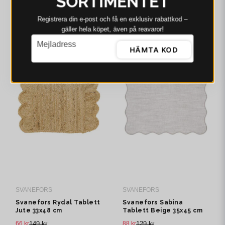
SORTIMENTET
64 kr
99 kr
67 kr
99 kr
Registrera din e‑post och få en exklusiv rabattkod –
gäller hela köpet, även på reavaror!
I webblager - 4-8 dagar
I webblager - 4-8 dagar
email
Mejladress
-56%
-32%
HÄMTA KOD
SVANEFORS
SVANEFORS
Svanefors Rydal Tablett
Svanefors Sabina
Jute 33x48 cm
Tablett Beige 35x45 cm
66 kr
149 kr
88 kr
129 kr