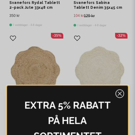
Svanefors Rydal Tablett
Svanefors Sabina
2-pack Jute 33x48 cm
Tablett Denim 35x45 cm
350 kr
104 kr
129 kr
I webblager - 4-8 dagar
I webblager - 4-8 dagar
-35%
-32%
EXTRA 5% RABATT
PÅ HELA
SVANEFORS
SVANEFORS
Svanefors Ekdal Tablett
Svanefors Ekdal Tablett
Jute 38 cm
Offwhite 38 cm