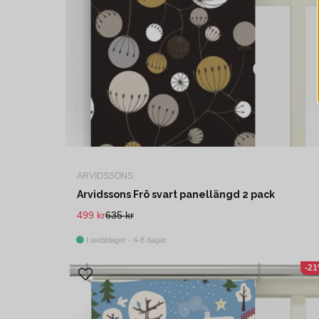
ARVIDSSONS
Arvidssons Frö svart panellängd 2 pack
499 kr
635 kr
I webblager - 4-8 dagar
-2