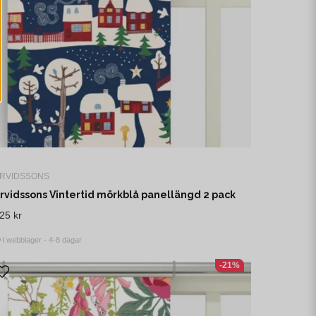
RVIDSSONS
rvidssons Vintertid mörkblå panellängd 2 pack
25 kr
I webblager - 4-8 dagar
-21%