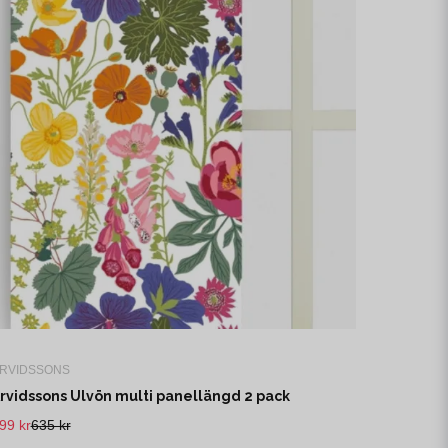
RVIDSSONS
rvidssons Ulvön multi panellängd 2 pack
99 kr
635 kr