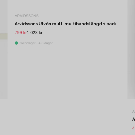
ARVIDSSONS
Arvidssons Ulvön multi multibandslängd 1 pack
799 kr
1 023 kr
I webblager - 4-8 dagar
A
A
4