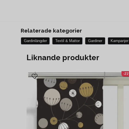
Relaterade kategorier
Gardinlängder
Textil & Mattor
Gardiner
Kampanjer
Liknande produkter
-2