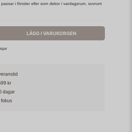
 passar i fönster eller som dekor i vardagsrum, sovrum
LÄGG I VARUKORGEN
dagar
veranstid
599 kr
0 dagar
 fokus