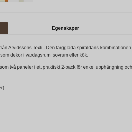
Egenskaper
ån Arvidssons Textil. Den färgglada spiraldans-kombinationen i t
r som dekor i vardagsrum, sovrum eller kök.
som två paneler i ett praktiskt 2-pack för enkel upphängning oc
r)