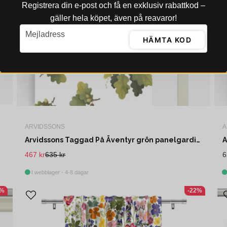
Registrera din e‑post och få en exklusiv rabattkod –
gäller hela köpet, även på reavaror!
email
Mejladress
HÄMTA KOD
ARVIDSSONS
A
Arvidssons Taggad På Äventyr grön panelgardin 2 pack
A
467 kr
635 kr
6
I webblager - 4-8 dagar
1%
-22%