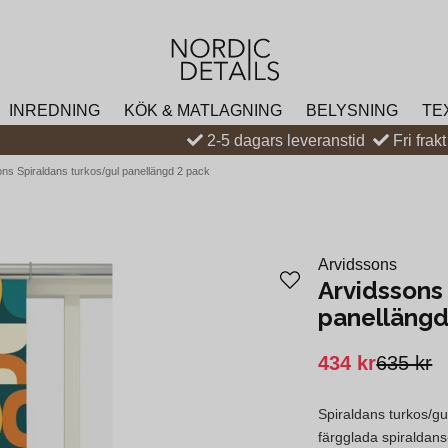
INREDNING
KÖK & MATLAGNING
BELYSNING
TE
2-5 dagars leveranstid
Fri frak
ns Spiraldans turkos/gul panellängd 2 pack
Arvidssons
Arvidssons
panellängd
434 kr
635 kr
Spiraldans turkos/gu
färgglada spiraldans-