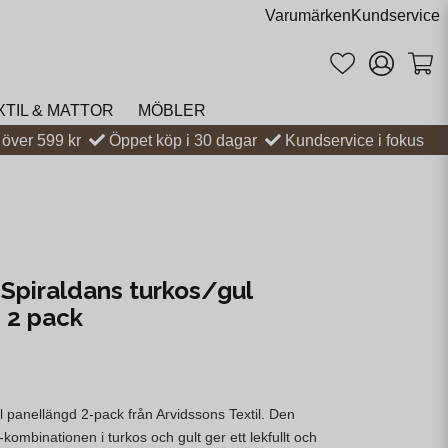
Varumärken
Kundservice
XTIL & MATTOR
MÖBLER
t över 599 kr
Öppet köp i 30 dagar
Kundservice i fokus
 Spiraldans turkos/gul
 2 pack
l panellängd 2-pack från Arvidssons Textil. Den
kombinationen i turkos och gult ger ett lekfullt och