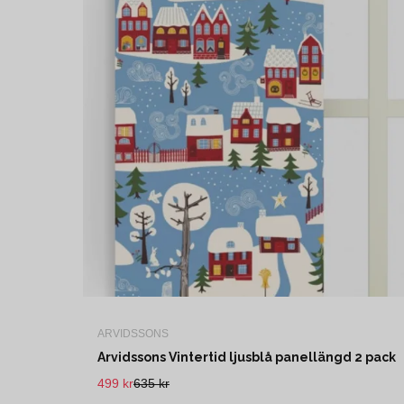
ARVIDSSONS
Arvidssons Vintertid ljusblå panellängd 2 pack
499 kr
635 kr