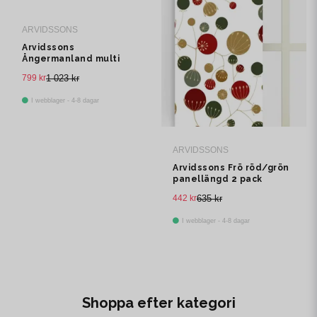
ARVIDSSONS
Arvidssons
Ångermanland multi
multibandslängd 1 pack
799 kr
1 023 kr
I webblager - 4-8 dagar
ARVIDSSONS
Arvidssons Frö röd/grön
panellängd 2 pack
442 kr
635 kr
I webblager - 4-8 dagar
Shoppa efter kategori