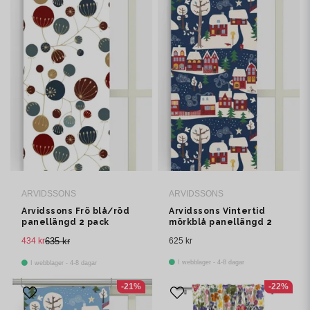
ARVIDSSONS
ARVIDSSONS
Arvidssons Frö blå/röd
Arvidssons Vintertid
panellängd 2 pack
mörkblå panellängd 2
pack
434 kr
635 kr
625 kr
I webblager - 4-8 dagar
I webblager - 4-8 dagar
-21%
-22%