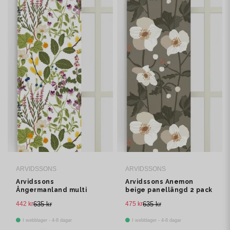
ARVIDSSONS
ARVIDSSONS
Arvidssons
Arvidssons Anemon
Ångermanland multi
beige panellängd 2 pack
panellängd 2 pack
442 kr
635 kr
475 kr
635 kr
I webblager - 4-8 dagar
I webblager - 4-8 dagar