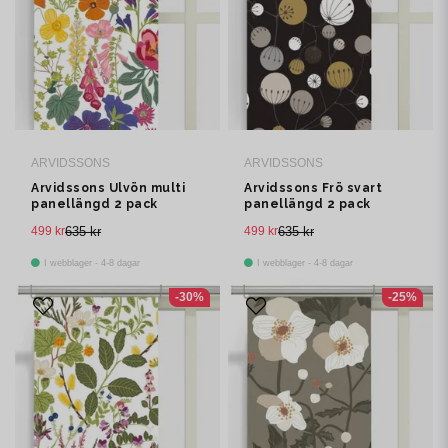
ARVIDSSONS
ARVIDSSONS
Arvidssons Ulvön multi
Arvidssons Frö svart
panellängd 2 pack
panellängd 2 pack
499 kr
635 kr
499 kr
635 kr
I webblager - 4-8 dagar
I webblager - 4-8 dagar
-30%
-25%