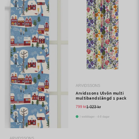
ARVIDSSONS
Arvidssons Ulvön multi
multibandslängd 1 pack
799 kr
1 023 kr
I webblager - 4-8 dagar
ARVIDSSONS