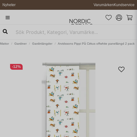
Nyheter
Varumärken
Kundservice
 Mattor
Gardiner
Gardinlängder
Arvidssons Pippi På Cirkus offwhite panellängd 2 pack
-
12
%