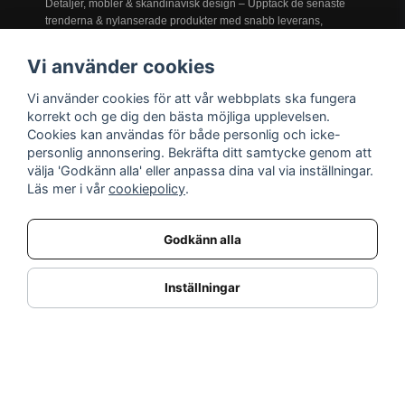
Detaljer, möbler & skandinavisk design – Upptäck de senaste
trenderna & nylanserade produkter med snabb leverans,
prisgaranti och service i världsklass!
Vi använder cookies
Vi använder cookies för att vår webbplats ska fungera
INFORMATION
korrekt och ge dig den bästa möjliga upplevelsen.
Cookies kan användas för både personlig och icke-
Nyheter
personlig annonsering. Bekräfta ditt samtycke genom att
Kampanjer
välja 'Godkänn alla' eller anpassa dina val via inställningar.
Varumärken
Läs mer i vår
cookiepolicy
.
Varför handla hos oss?
Returnera en vara
Godkänn alla
KUNDSERVICE
Logga in
Inställningar
Köpe- & leveransvillkor
Kundservice
Integritetspolicy
Cookies
Retur- & återbetalningspolicy