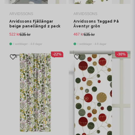
ARVIDSSONS
ARVIDSSONS
Arvidssons Fjällängar
Arvidssons Taggad På
beige panellängd 2 pack
Äventyr grön
panelgardin 2 pack
522 kr
635 kr
467 kr
635 kr
I webblager - 4-8 dagar
I webblager - 4-8 dagar
-22%
-30%