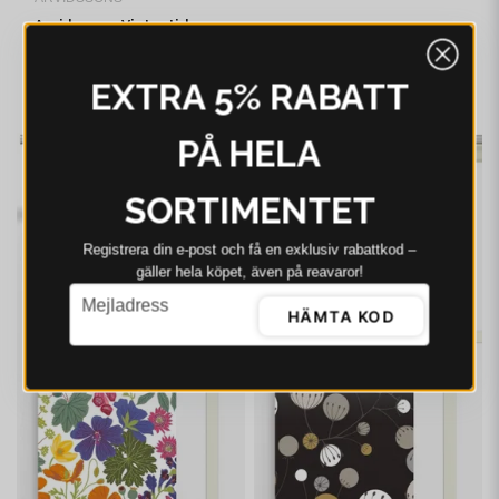
Arvidssons Vintertid
ljusblå panellängd 2
pack
499 kr
635 kr
EXTRA 5% RABATT
I webblager - 4-8 dagar
PÅ HELA
-21%
-21%
SORTIMENTET
Registrera din e‑post och få en exklusiv rabattkod –
gäller hela köpet, även på reavaror!
email
Mejladress
HÄMTA KOD