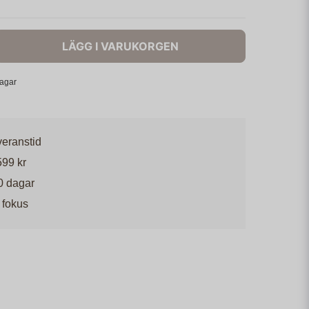
LÄGG I VARUKORGEN
dagar
veranstid
599 kr
0 dagar
 fokus