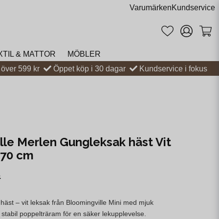
Varumärken
Kundservice
XTIL & MATTOR
MÖBLER
t över 599 kr
Öppet köp i 30 dagar
Kundservice i fokus
lle Merlen Gungleksak häst Vit
L70 cm
r
äst – vit leksak från Bloomingville Mini med mjuk
 stabil poppelträram för en säker lekupplevelse.