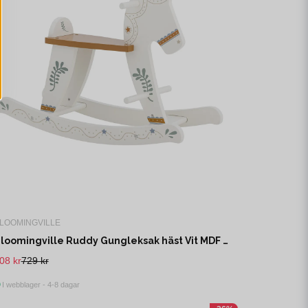
LOOMINGVILLE
Bloomingville Ruddy Gungleksak häst Vit MDF L68 cm
08 kr
729 kr
I webblager - 4-8 dagar