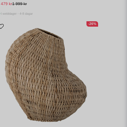
 479 kr
1 999 kr
I webblager - 4-8 dagar
-26%