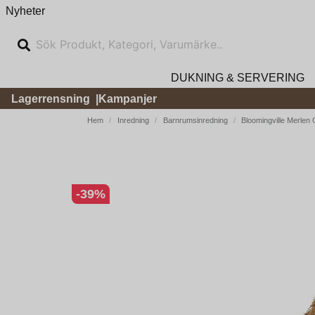
Nyheter
DUKNING & SERVERING
Lagerrensning
Kampanjer
Hem
Inredning
Barnrumsinredning
Bloomingville Merlen
-
39
%