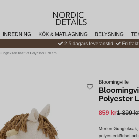
INREDNING
KÖK & MATLAGNING
BELYSNING
TE
2-5 dagars leveranstid
Fri frak
 Gungleksak häst Vit Polyester L70 cm
Bloomingville
Bloomingvi
Polyester 
859 kr
1 399 k
Merlen Gungleksak, h
polyesterklädsel och