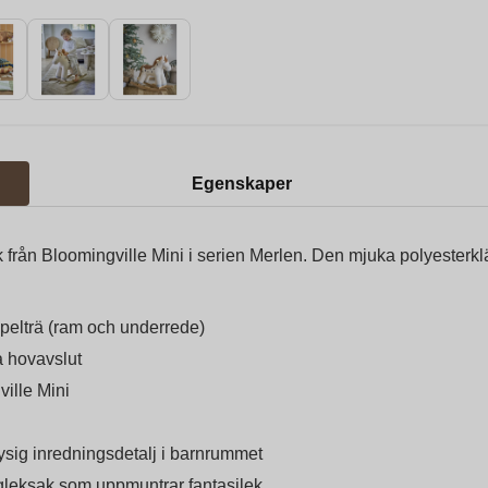
Egenskaper
 från Bloomingville Mini i serien Merlen. Den mjuka polyesterkl
ppelträ (ram och underrede)
a hovavslut
ille Mini
ig inredningsdetalj i barnrummet
ngleksak som uppmuntrar fantasilek