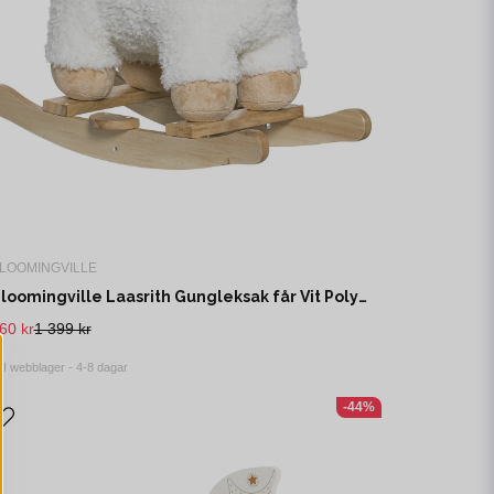
LOOMINGVILLE
Bloomingville Laasrith Gungleksak får Vit Polyester L65 cm
60 kr
1 399 kr
I webblager - 4-8 dagar
-44%