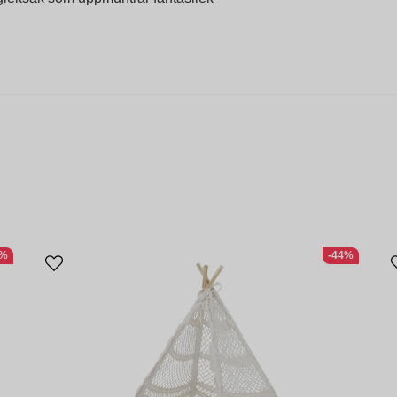
6%
-44%