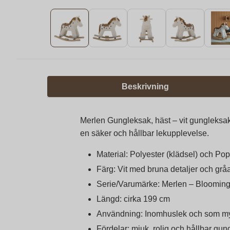
Beskrivning
Merlen Gungleksak, häst – vit gungleksak
en säker och hållbar lekupplevelse.
Material: Polyester (klädsel) och Po
Färg: Vit med bruna detaljer och grå
Serie/Varumärke: Merlen – Bloomingv
Längd: cirka 199 cm
Användning: Inomhuslek och som mys
Fördelar: mjuk, rolig och hållbar gu