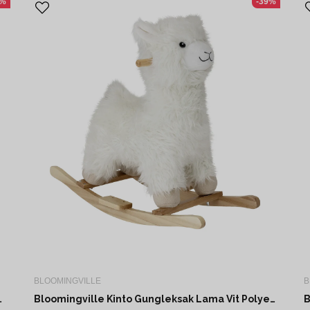
4%
-39%
BLOOMINGVILLE
B
l Grön Polyester L70 cm
Bloomingville Kinto Gungleksak Lama Vit Polyester L65 cm
B