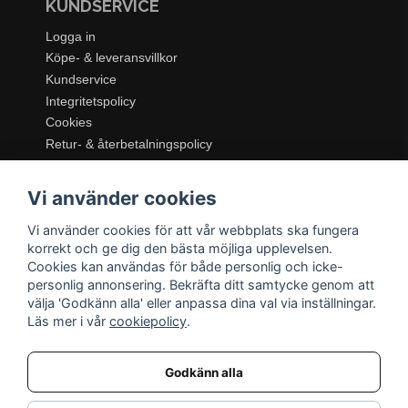
KUNDSERVICE
Logga in
Köpe- & leveransvillkor
Kundservice
Integritetspolicy
Cookies
Retur- & återbetalningspolicy
SORTIMENT
Vi använder cookies
Dukning & Servering
Inredning
Vi använder cookies för att vår webbplats ska fungera
Kök & Matlagning
korrekt och ge dig den bästa möjliga upplevelsen.
Belysning
Cookies kan användas för både personlig och icke-
personlig annonsering. Bekräfta ditt samtycke genom att
Textil & Mattor
välja 'Godkänn alla' eller anpassa dina val via inställningar.
Möbler
Läs mer i vår
cookiepolicy
.
Godkänn alla