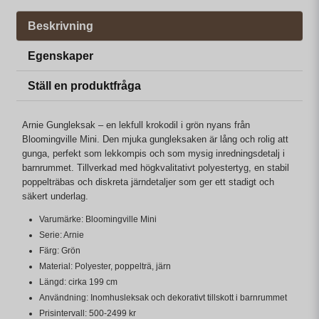
Beskrivning
Egenskaper
Ställ en produktfråga
Arnie Gungleksak – en lekfull krokodil i grön nyans från
Bloomingville Mini. Den mjuka gungleksaken är lång och rolig att
gunga, perfekt som lekkompis och som mysig inredningsdetalj i
barnrummet. Tillverkad med högkvalitativt polyestertyg, en stabil
poppelträbas och diskreta järndetaljer som ger ett stadigt och
säkert underlag.
Varumärke: Bloomingville Mini
Serie: Arnie
Färg: Grön
Material: Polyester, poppelträ, järn
Längd: cirka 199 cm
Användning: Inomhusleksak och dekorativt tillskott i barnrummet
Prisintervall: 500-2499 kr