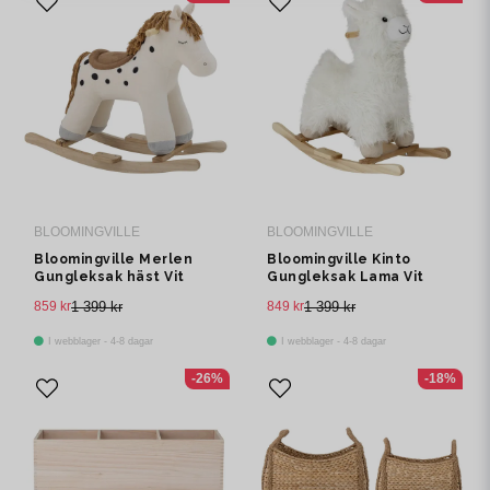
BLOOMINGVILLE
BLOOMINGVILLE
Bloomingville Merlen
Bloomingville Kinto
Gungleksak häst Vit
Gungleksak Lama Vit
Polyester L70 cm
Polyester L65 cm
859 kr
1 399 kr
849 kr
1 399 kr
I webblager - 4-8 dagar
I webblager - 4-8 dagar
-26%
-18%