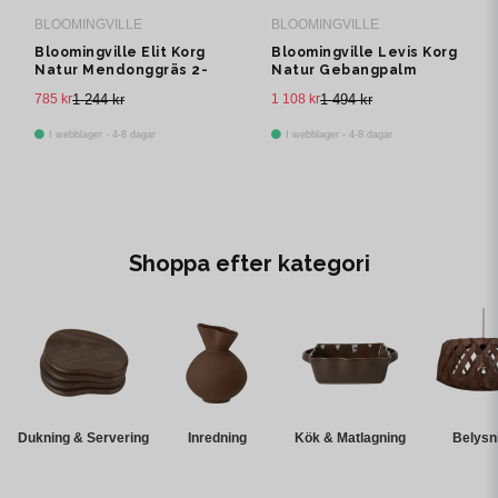
BLOOMINGVILLE
BLOOMINGVILLE
Bloomingville Elit Korg
Bloomingville Levis Korg
Natur Mendonggräs 2-
Natur Gebangpalm
pack
785 kr
1 244 kr
1 108 kr
1 494 kr
I webblager - 4-8 dagar
I webblager - 4-8 dagar
Shoppa efter kategori
Dukning & Servering
Inredning
Kök & Matlagning
Belysn