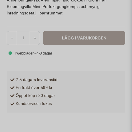
Arnie Gungleksak – en mjuk, lång krokodil i grönt från
Bloomingville Mini. Perfekt gungkompis och mysig
inredningsdetalj i barnrummet.
LÄGG I VARUKORGEN
-
+
I webblager - 4-8 dagar
2-5 dagars leveranstid
Fri frakt över 599 kr
Öppet köp i 30 dagar
Kundservice i fokus