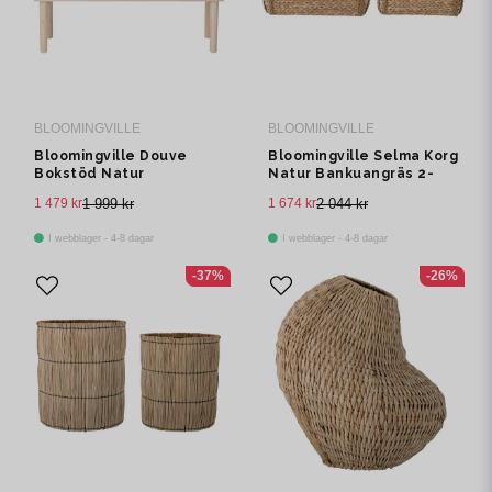
BLOOMINGVILLE
BLOOMINGVILLE
Bloomingville Douve
Bloomingville Selma Korg
Bokstöd Natur
Natur Bankuangräs 2-
Paulownia
pack
1 479 kr
1 999 kr
1 674 kr
2 044 kr
I webblager - 4-8 dagar
I webblager - 4-8 dagar
-37%
-26%