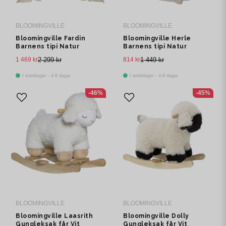
BLOOMINGVILLE
BLOOMINGVILLE
Bloomingville Fardin
Bloomingville Herle
Barnens tipi Natur
Barnens tipi Natur
Bomull L110 cm
Bomull L100 cm
1 469 kr
2 299 kr
814 kr
1 449 kr
I webblager - 4-8 dagar
I webblager - 4-8 dagar
-46%
-45%
BLOOMINGVILLE
BLOOMINGVILLE
Bloomingville Laasrith
Bloomingville Dolly
Gungleksak får Vit
Gungleksak får Vit