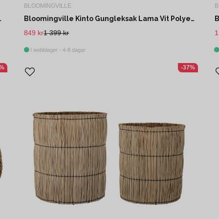
BLOOMINGVILLE
B
l Grön Polyester L70 cm
Bloomingville Kinto Gungleksak Lama Vit Polyester L65 cm
B
849 kr
1 399 kr
1
I webblager - 4-8 dagar
8%
-37%