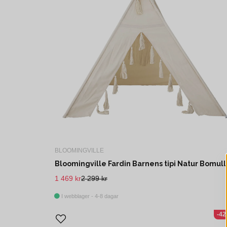
BLOOMINGVILLE
1 469 kr
2 299 kr
I webblager - 4-8 dagar
-4