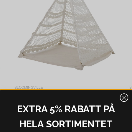
BLOOMINGVILLE
B
Bloomingville Fardin Barnens tipi Natur Bomull L110 cm
Bloomingville Herle Barnens tipi Natur Bomull L100 cm
814 kr
1 449 kr
8
EXTRA 5% RABATT PÅ
I webblager - 4-8 dagar
HELA SORTIMENTET
2%
-44%