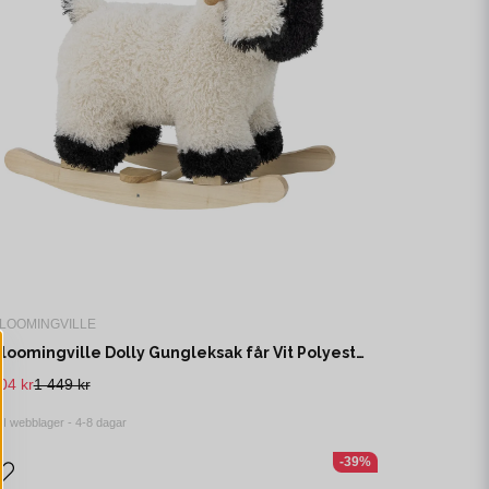
LOOMINGVILLE
Bloomingville Dolly Gungleksak får Vit Polyester L65 cm
04 kr
1 449 kr
I webblager - 4-8 dagar
-39%