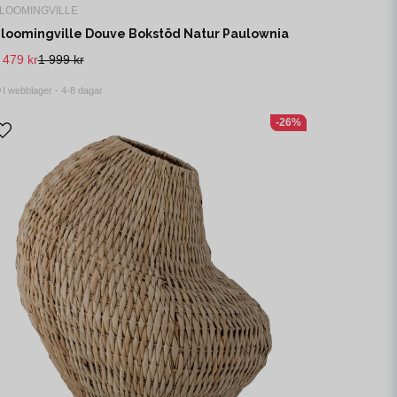
LOOMINGVILLE
loomingville Douve Bokstöd Natur Paulownia
 479 kr
1 999 kr
I webblager - 4-8 dagar
-26%