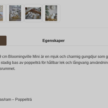
Egenskaper
9 cm Bloomingville Mini är en mjuk och charmig gungdjur som gör
 stadig bas av poppelträ för hållbar lek och långvarig användni
gsrummet.
Bas/ram – Poppelträ