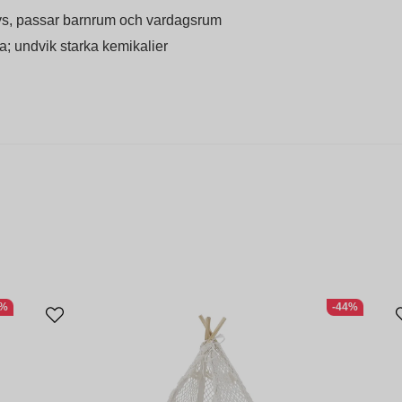
ys, passar barnrum och vardagsrum
a; undvik starka kemikalier
6%
-44%