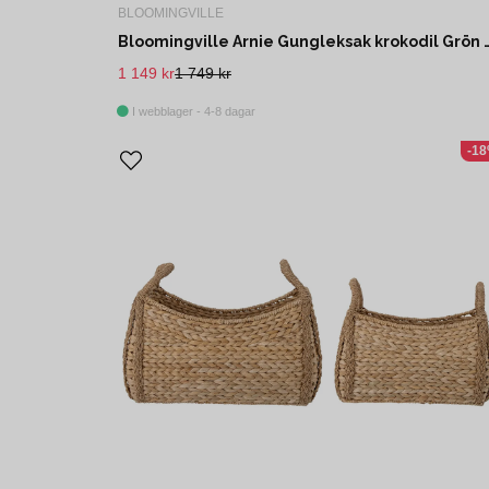
BLOOMINGVILLE
Bloomingville Arnie Gungleksak krokodi
1 149 kr
1 749 kr
I webblager - 4-8 dagar
-1