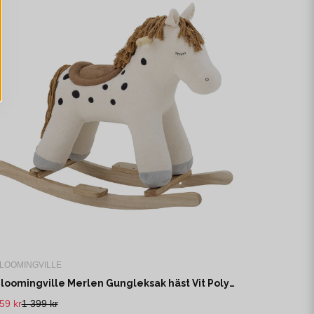
LOOMINGVILLE
Bloomingville Merlen Gungleksak häst Vit Polyester L70 cm
59 kr
1 399 kr