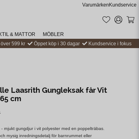
Varumärken
Kundservice
XTIL & MATTOR
MÖBLER
t över 599 kr
Öppet köp i 30 dagar
Kundservice i fokus
le Laasrith Gungleksak får Vit
L65 cm
r
- mjukt gungdjur i vit polyester med en poppelträbas.
ch mysig inredningsdetalj för barnrummet eller