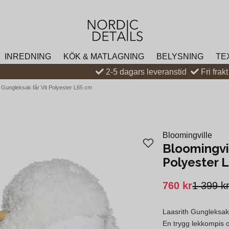
INREDNING
KÖK & MATLAGNING
BELYSNING
TE
2-5 dagars leveranstid
Fri frak
h Gungleksak får Vit Polyester L65 cm
Bloomingville
Bloomingvil
Polyester 
760 kr
1 399 k
Laasrith Gungleksak 
En trygg lekkompis o