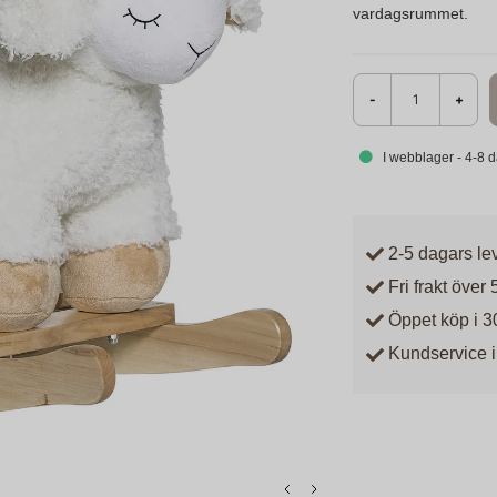
vardagsrummet.
-
+
I webblager - 4-8 
2-5 dagars le
Fri frakt över 
Öppet köp i 3
Kundservice i