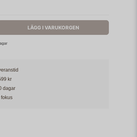
LÄGG I VARUKORGEN
dagar
veranstid
599 kr
0 dagar
 fokus