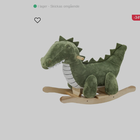
I lager - Skickas omgående
-3