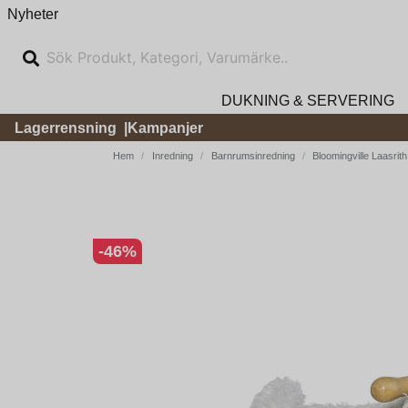
Nyheter
DUKNING & SERVERING
Lagerrensning
Kampanjer
Hem
Inredning
Barnrumsinredning
Bloomingville Laasrit
-
46
%