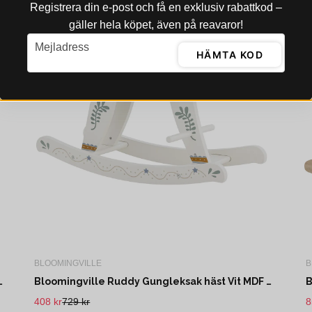
Registrera din e‑post och få en exklusiv rabattkod –
gäller hela köpet, även på reavaror!
email
Mejladress
HÄMTA KOD
BLOOMINGVILLE
B
sak hund Brun Polyester L66 cm
Bloomingville Ruddy Gungleksak häst Vit MDF L68 cm
408 kr
729 kr
8