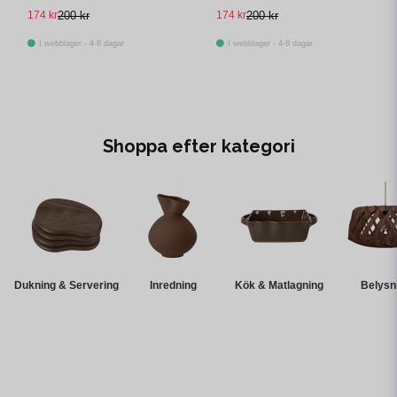
kasse
174 kr
200 kr
174 kr
200 kr
I webblager - 4-8 dagar
I webblager - 4-8 dagar
Shoppa efter kategori
Dukning & Servering
Inredning
Kök & Matlagning
Belysn