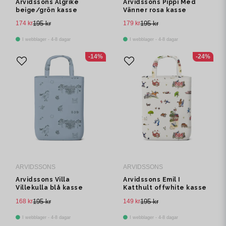
Arvidssons Älgrike
Arvidssons Pippi Med
beige/grön kasse
Vänner rosa kasse
174 kr
195 kr
179 kr
195 kr
I webblager - 4-8 dagar
I webblager - 4-8 dagar
-14%
-24%
ARVIDSSONS
ARVIDSSONS
Arvidssons Villa
Arvidssons Emil I
Villekulla blå kasse
Katthult offwhite kasse
168 kr
195 kr
149 kr
195 kr
I webblager - 4-8 dagar
I webblager - 4-8 dagar