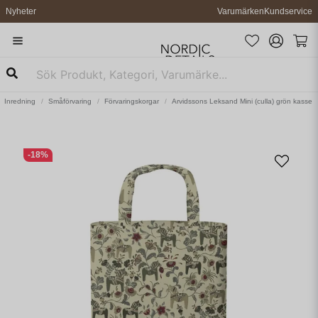
Nyheter
Varumärken
Kundservice
Inredning
Småförvaring
Förvaringskorgar
Arvidssons Leksand Mini (culla) grön kasse
-
18
%