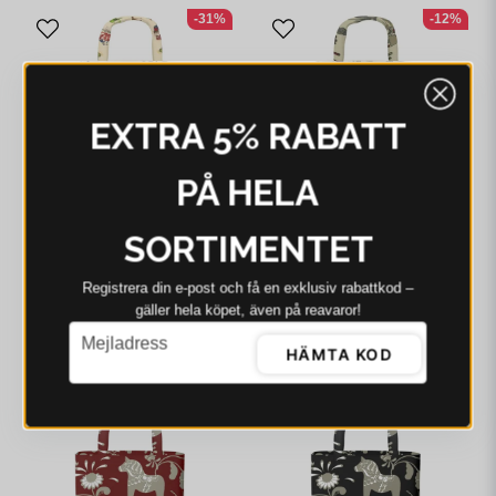
-31%
-12%
EXTRA 5% RABATT
PÅ HELA
SORTIMENTET
ARVIDSSONS
ARVIDSSONS
Registrera din e‑post och få en exklusiv rabattkod –
Arvidssons Emil I
Arvidssons Leksand
Katthult beige kasse
(culla) grön kasse
gäller hela köpet, även på reavaror!
email
134 kr
195 kr
158 kr
179 kr
Mejladress
HÄMTA KOD
I webblager - 4-8 dagar
I webblager - 4-8 dagar
-3%
-2%