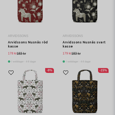
ARVIDSSONS
ARVIDSSONS
Arvidssons Nusnäs röd
Arvidssons Nusnäs svart
kasse
kasse
178 kr
183 kr
179 kr
183 kr
I webblager - 4-8 dagar
I webblager - 4-8 dagar
-9%
-15%