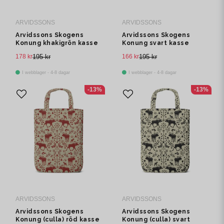
ARVIDSSONS
ARVIDSSONS
Arvidssons Skogens
Arvidssons Skogens
Konung khakigrön kasse
Konung svart kasse
178 kr
195 kr
166 kr
195 kr
I webblager - 4-8 dagar
I webblager - 4-8 dagar
-13%
-13%
ARVIDSSONS
ARVIDSSONS
Arvidssons Skogens
Arvidssons Skogens
Konung (culla) röd kasse
Konung (culla) svart