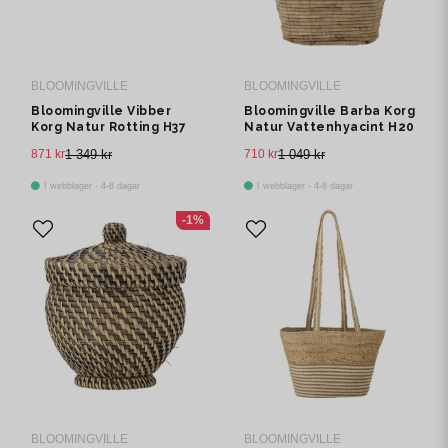
BLOOMINGVILLE
BLOOMINGVILLE
Bloomingville Vibber
Bloomingville Barba Korg
Korg Natur Rotting H37
Natur Vattenhyacint H20
cm Set om 2
cm Set om 3
871 kr
1 349 kr
710 kr
1 049 kr
I webblager - 4-8 dagar
I webblager - 4-8 dagar
-1%
BLOOMINGVILLE
BLOOMINGVILLE