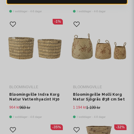
690 kr
849 kr
425 kr
669 kr
I webblager - 4-8 dagar
I webblager - 4-8 dagar
-1%
BLOOMINGVILLE
BLOOMINGVILLE
Bloomingville Indra Korg
Bloomingville Molli Korg
Natur Vattenhyacint H30
Natur Sjögräs Ø38 cm Set
cm Set om 2
om 3
964 kr
969 kr
1 194 kr
1 199 kr
I webblager - 4-8 dagar
I webblager - 4-8 dagar
-35%
-32%