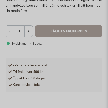
Harrison Korg Natur Bankuan 199 cm från Bloomingville Mini är
en handvävd korg som tillför värme och textur till ditt hem med
sin runda form.
LÄGG I VARUKORGEN
-
+
I webblager - 4-8 dagar
2-5 dagars leveranstid
Fri frakt över 599 kr
Öppet köp i 30 dagar
Kundservice i fokus