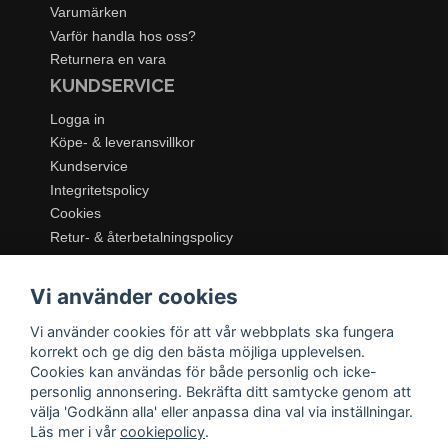
Varumärken
Varför handla hos oss?
Returnera en vara
KUNDSERVICE
Logga in
Köpe- & leveransvillkor
Kundservice
Integritetspolicy
Cookies
Retur- & återbetalningspolicy
SORTIMENT
Vi använder cookies
Dukning & Servering
Inredning
Vi använder cookies för att vår webbplats ska fungera
Kök & Matlagning
korrekt och ge dig den bästa möjliga upplevelsen.
Belysning
Cookies kan användas för både personlig och icke-
personlig annonsering. Bekräfta ditt samtycke genom att
Textil & Mattor
välja 'Godkänn alla' eller anpassa dina val via inställningar.
Möbler
Läs mer i vår
cookiepolicy
.