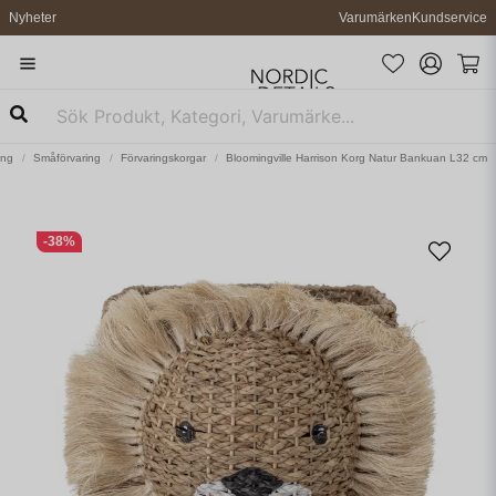
Nyheter
Varumärken
Kundservice
ing
Småförvaring
Förvaringskorgar
Bloomingville Harrison Korg Natur Bankuan L32 cm
-
38
%