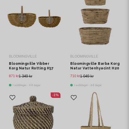
BLOOMINGVILLE
BLOOMINGVILLE
Bloomingville Vibber
Bloomingville Barba Korg
Korg Natur Rotting H37
Natur Vattenhyacint H20
cm Set om 2
cm Set om 3
871 kr
1 349 kr
710 kr
1 049 kr
I webblager - 4-8 dagar
I webblager - 4-8 dagar
-1%