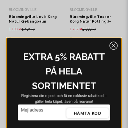
BLOOMINGVILLE
BLOOMINGVILLE
Bloomingville Levis Korg
Bloomingville Tesser
Natur Gebangpalm
Korg Natur Rotting 3-
pack
1 108 kr
1 494 kr
1 782 kr
2 599 kr
I webblager - 4-8 dagar
I webblager - 4-8 dagar
-19%
-36%
EXTRA 5% RABATT
PÅ HELA
SORTIMENTET
Registrera din e‑post och få en exklusiv rabattkod –
gäller hela köpet, även på reavaror!
email
Mejladress
BLOOMINGVILLE
BLOOMINGVILLE
HÄMTA KOD
Bloomingville Selena
Bloomingville Indra Korg
Korg Vit Jute H49 cm
Natur Vattenhyacint H24
cm Set om 2