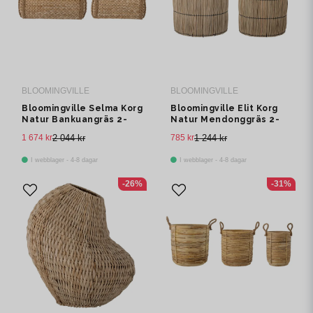
BLOOMINGVILLE
BLOOMINGVILLE
Bloomingville Selma Korg
Bloomingville Elit Korg
Natur Bankuangräs 2-
Natur Mendonggräs 2-
pack
pack
1 674 kr
2 044 kr
785 kr
1 244 kr
I webblager - 4-8 dagar
I webblager - 4-8 dagar
-26%
-31%