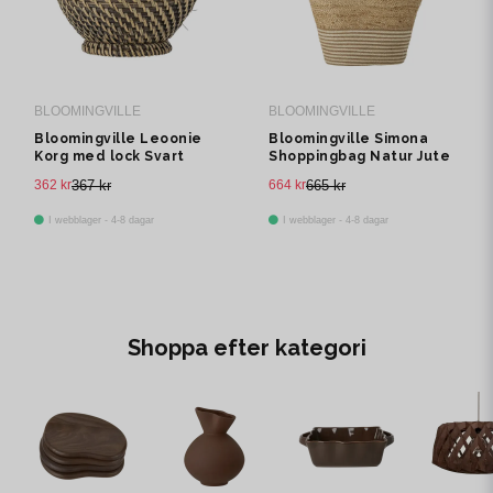
BLOOMINGVILLE
BLOOMINGVILLE
Bloomingville Leoonie
Bloomingville Simona
Korg med lock Svart
Shoppingbag Natur Jute
Rotting Ø16 cm
H28 cm
362 kr
367 kr
664 kr
665 kr
I webblager - 4-8 dagar
I webblager - 4-8 dagar
Shoppa efter kategori