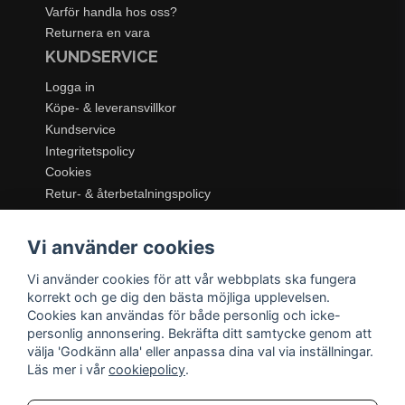
Varför handla hos oss?
Returnera en vara
KUNDSERVICE
Logga in
Köpe- & leveransvillkor
Kundservice
Integritetspolicy
Cookies
Retur- & återbetalningspolicy
SORTIMENT
Vi använder cookies
Dukning & Servering
Inredning
Vi använder cookies för att vår webbplats ska fungera
Kök & Matlagning
korrekt och ge dig den bästa möjliga upplevelsen.
Belysning
Cookies kan användas för både personlig och icke-
personlig annonsering. Bekräfta ditt samtycke genom att
Textil & Mattor
välja 'Godkänn alla' eller anpassa dina val via inställningar.
Möbler
Läs mer i vår
cookiepolicy
.