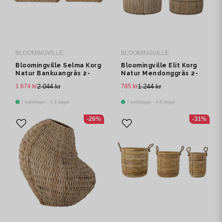
BLOOMINGVILLE
BLOOMINGVILLE
Bloomingville Selma Korg
Bloomingville Elit Korg
Natur Bankuangräs 2-
Natur Mendonggräs 2-
pack
pack
1 674 kr
2 044 kr
785 kr
1 244 kr
I webblager - 4-8 dagar
I webblager - 4-8 dagar
-26%
-31%