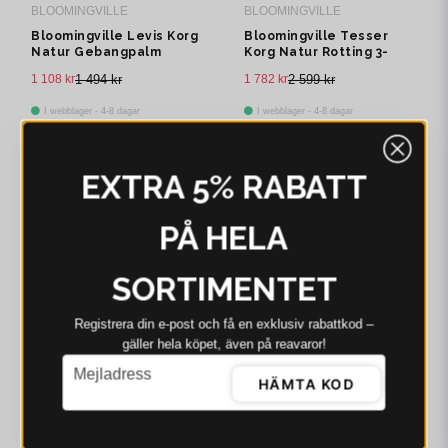
BLOOMINGVILLE
BLOOMINGVILLE
Bloomingville Levis Korg
Bloomingville Tesser
Natur Gebangpalm
Korg Natur Rotting 3-
pack
1 108 kr
1 494 kr
1 782 kr
2 599 kr
I webblager - 4-8 dagar
I webblager - 4-8 dagar
-19%
-36%
EXTRA 5% RABATT
PÅ HELA
SORTIMENTET
Registrera din e‑post och få en exklusiv rabattkod –
gäller hela köpet, även på reavaror!
BLOOMINGVILLE
BLOOMINGVILLE
email
Mejladress
HÄMTA KOD
Bloomingville Selena
Bloomingville Indra Korg
Korg Vit Jute H49 cm
Natur Vattenhyacint H24
cm Set om 2
690 kr
849 kr
425 kr
669 kr