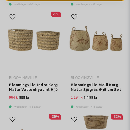
I webblager - 4-8 dagar
I webblager - 4-8 dagar
-1%
BLOOMINGVILLE
BLOOMINGVILLE
Bloomingville Indra Korg
Bloomingville Molli Korg
Natur Vattenhyacint H30
Natur Sjögräs Ø38 cm Set
cm Set om 2
om 3
964 kr
969 kr
1 194 kr
1 199 kr
I webblager - 4-8 dagar
I webblager - 4-8 dagar
-35%
-32%