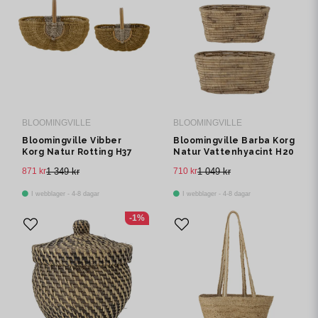
BLOOMINGVILLE
BLOOMINGVILLE
Bloomingville Vibber
Bloomingville Barba Korg
Korg Natur Rotting H37
Natur Vattenhyacint H20
cm Set om 2
cm Set om 3
871 kr
1 349 kr
710 kr
1 049 kr
I webblager - 4-8 dagar
I webblager - 4-8 dagar
-1%