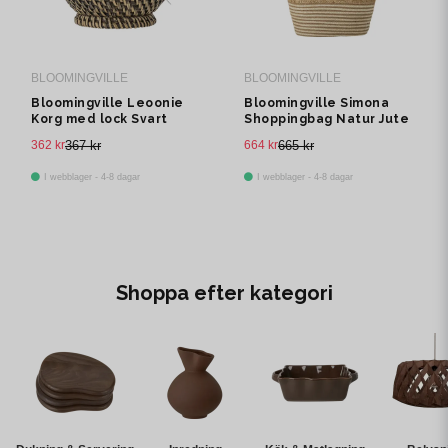
BLOOMINGVILLE
BLOOMINGVILLE
Bloomingville Leoonie
Bloomingville Simona
Korg med lock Svart
Shoppingbag Natur Jute
Rotting Ø16 cm
H28 cm
362 kr
367 kr
664 kr
665 kr
I webblager - 4-8 dagar
I webblager - 4-8 dagar
Shoppa efter kategori