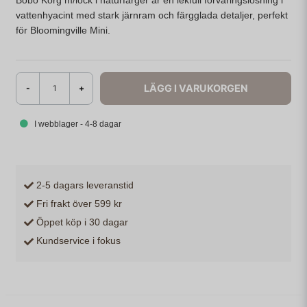
Bobo Korg m/lock i naturfärger är en lekfull förvaringslösning i
vattenhyacint med stark järnram och färgglada detaljer, perfekt
för Bloomingville Mini.
LÄGG I VARUKORGEN
-
+
I webblager - 4-8 dagar
2-5 dagars leveranstid
Fri frakt över 599 kr
Öppet köp i 30 dagar
Kundservice i fokus