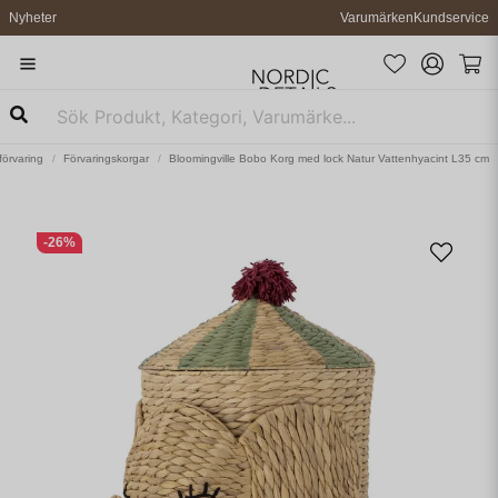
Nyheter
Varumärken
Kundservice
örvaring
Förvaringskorgar
Bloomingville Bobo Korg med lock Natur Vattenhyacint L35 cm
-
26
%