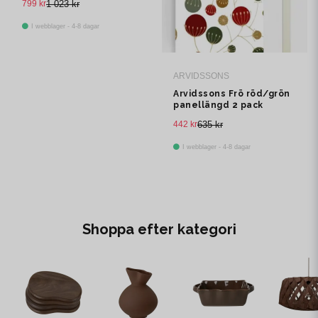
799 kr
1 023 kr
I webblager - 4-8 dagar
ARVIDSSONS
Arvidssons Frö röd/grön
panellängd 2 pack
442 kr
635 kr
I webblager - 4-8 dagar
Shoppa efter kategori