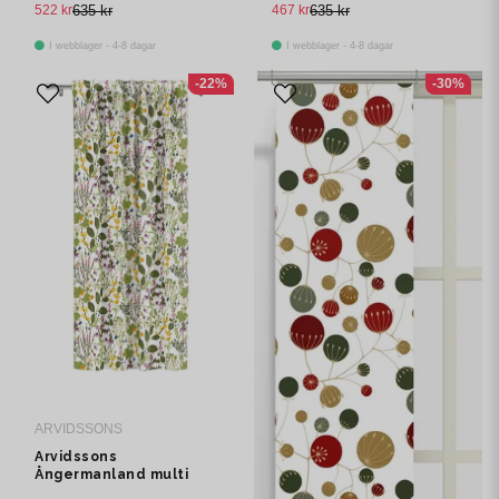
522 kr
635 kr
467 kr
635 kr
I webblager - 4-8 dagar
I webblager - 4-8 dagar
-22%
-30%
ARVIDSSONS
Arvidssons
Ångermanland multi
multibandslängd 1 pack