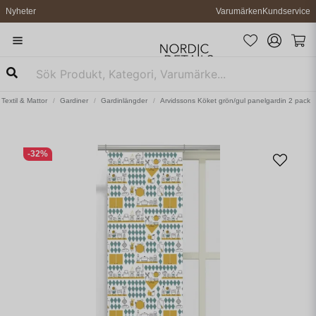
Nyheter
Varumärken
Kundservice
Textil & Mattor
Gardiner
Gardinlängder
Arvidssons Köket grön/gul panelgardin 2 pack
-
32
%