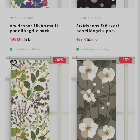
ARVIDSSONS
ARVIDSSONS
Arvidssons Ulvön multi
Arvidssons Frö svart
panellängd 2 pack
panellängd 2 pack
499 kr
635 kr
499 kr
635 kr
I webblager - 4-8 dagar
I webblager - 4-8 dagar
-30%
-25%