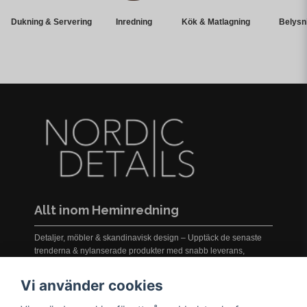
Dukning & Servering
Inredning
Kök & Matlagning
Belysn
Allt inom Heminredning
Detaljer, möbler & skandinavisk design – Upptäck de senaste
trenderna & nylanserade produkter med snabb leverans,
prisgaranti och service i världsklass!
Vi använder cookies