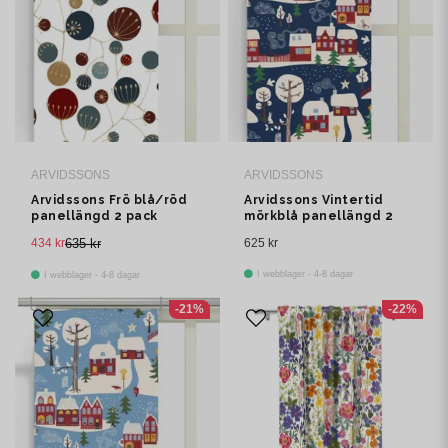
ARVIDSSONS
ARVIDSSONS
Arvidssons Frö blå/röd
Arvidssons Vintertid
panellängd 2 pack
mörkblå panellängd 2
pack
434 kr
635 kr
625 kr
I webblager - 4-8 dagar
I webblager - 4-8 dagar
-21%
-22%