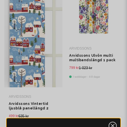
ARVIDSSONS
Arvidssons Ulvön multi
multibandslängd 1 pack
799 kr
1 023 kr
I webblager - 4-8 dagar
ARVIDSSONS
Arvidssons Vintertid
ljusblå panellängd 2
pack
499 kr
635 kr
I webblager - 4-8 dagar