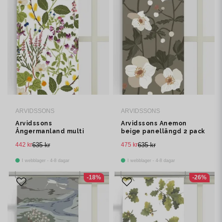
ARVIDSSONS
ARVIDSSONS
Arvidssons
Arvidssons Anemon
Ångermanland multi
beige panellängd 2 pack
panellängd 2 pack
442 kr
635 kr
475 kr
635 kr
I webblager - 4-8 dagar
I webblager - 4-8 dagar
-18%
-26%