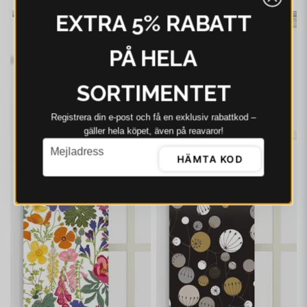
EXTRA 5% RABATT
-21%
-21%
PÅ HELA
SORTIMENTET
Registrera din e‑post och få en exklusiv rabattkod –
gäller hela köpet, även på reavaror!
email
Mejladress
HÄMTA KOD