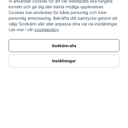
Vi använder cookies för att vår webbplats ska fungera
INFORMATION
korrekt och ge dig den bästa möjliga upplevelsen.
Cookies kan användas för både personlig och icke-
Nyheter
personlig annonsering. Bekräfta ditt samtycke genom att
Kampanjer
välja 'Godkänn alla' eller anpassa dina val via inställningar.
Varumärken
Läs mer i vår
cookiepolicy
.
Varför handla hos oss?
Returnera en vara
Godkänn alla
KUNDSERVICE
Logga in
Inställningar
Köpe- & leveransvillkor
Kundservice
Integritetspolicy
Cookies
Retur- & återbetalningspolicy
SORTIMENT
Dukning & Servering
Inredning
Kök & Matlagning