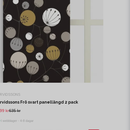
RVIDSSONS
rvidssons Frö svart panellängd 2 pack
99 kr
635 kr
I webblager - 4-8 dagar