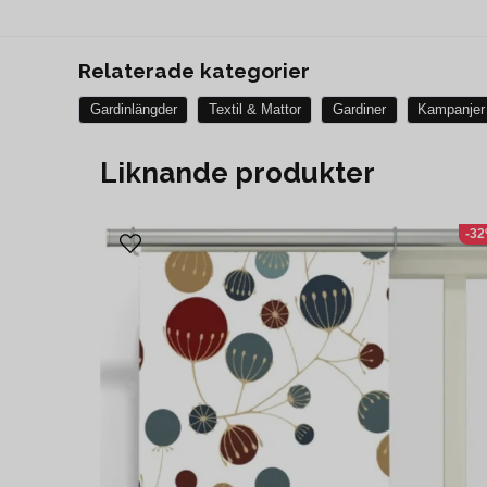
Relaterade kategorier
Gardinlängder
Textil & Mattor
Gardiner
Kampanjer
Liknande produkter
-3