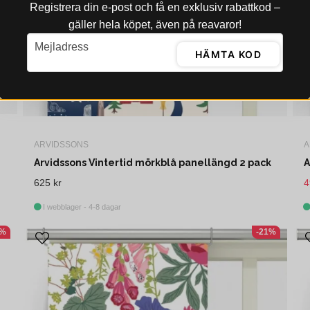
Registrera din e‑post och få en exklusiv rabattkod –
gäller hela köpet, även på reavaror!
email
Mejladress
HÄMTA KOD
ARVIDSSONS
A
Arvidssons Vintertid mörkblå panellängd 2 pack
A
625 kr
4
I webblager - 4-8 dagar
2%
-21%