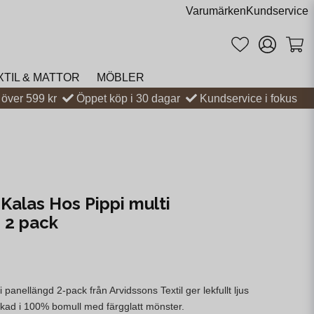
Varumärken
Kundservice
XTIL & MATTOR
MÖBLER
t över 599 kr
Öppet köp i 30 dagar
Kundservice i fokus
Kalas Hos Pippi multi
 2 pack
 panellängd 2-pack från Arvidssons Textil ger lekfullt ljus
rkad i 100% bomull med färgglatt mönster.