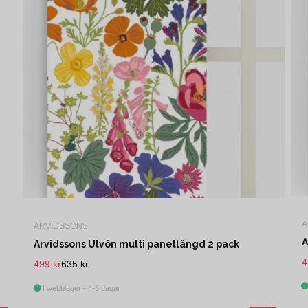
A
ARVIDSSONS
A
Arvidssons Ulvön multi panellängd 2 pack
4
499 kr
635 kr
I webblager - 4-8 dagar