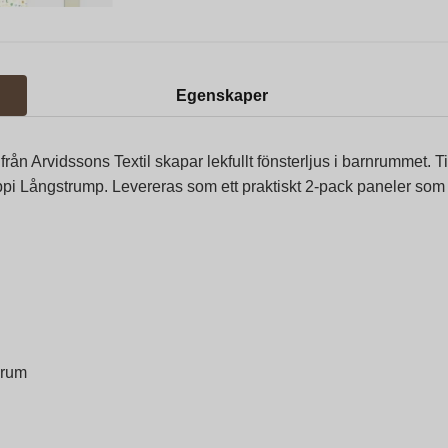
Egenskaper
ån Arvidssons Textil skapar lekfullt fönsterljus i barnrummet. T
ppi Långstrump. Levereras som ett praktiskt 2-pack paneler som 
nrum