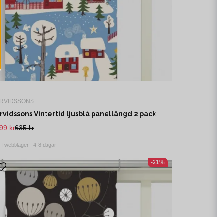
RVIDSSONS
rvidssons Vintertid ljusblå panellängd 2 pack
99 kr
635 kr
I webblager - 4-8 dagar
-21%