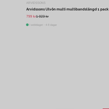
ARVIDSSONS
Arvidssons Ulvön multi multibandslängd 1 pack
799 kr
1 023 kr
I webblager - 4-8 dagar