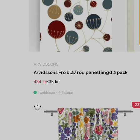
ARVIDSSONS
Arvidssons Frö blå/röd panellängd 2 pack
434 kr
635 kr
I webblager - 4-8 dagar
-2