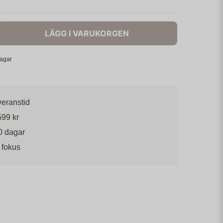
LÄGG I VARUKORGEN
dagar
veranstid
599 kr
0 dagar
 fokus