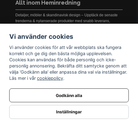
Allt inom Heminredning
Detaljer, möbler & skandinavisk design – Upptäck de senaste
trenderna & nylanserade produkter med snabb leverans,
prisgaranti och service i världsklass!
Vi använder cookies
Vi använder cookies för att vår webbplats ska fungera
INFORMATION
korrekt och ge dig den bästa möjliga upplevelsen.
Cookies kan användas för både personlig och icke-
Nyheter
personlig annonsering. Bekräfta ditt samtycke genom att
Kampanjer
välja 'Godkänn alla' eller anpassa dina val via inställningar.
Varumärken
Läs mer i vår
cookiepolicy
.
Varför handla hos oss?
Returnera en vara
Godkänn alla
KUNDSERVICE
Logga in
Inställningar
Köpe- & leveransvillkor
Kundservice
Integritetspolicy