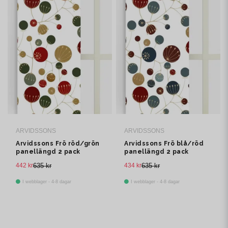
ARVIDSSONS
ARVIDSSONS
Arvidssons Frö röd/grön
Arvidssons Frö blå/röd
panellängd 2 pack
panellängd 2 pack
442 kr
635 kr
434 kr
635 kr
I webblager - 4-8 dagar
I webblager - 4-8 dagar