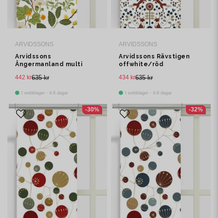
ARVIDSSONS
ARVIDSSONS
Arvidssons
Arvidssons Rävstigen
Ångermanland multi
offwhite/röd
panellängd 2 pack
panelgardin 2 pack
442 kr
635 kr
434 kr
635 kr
I webblager - 4-8 dagar
I webblager - 4-8 dagar
-30%
-32%