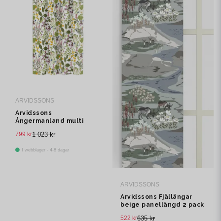
ARVIDSSONS
Arvidssons
Ångermanland multi
multibandslängd 1 pack
799 kr
1 023 kr
I webblager - 4-8 dagar
ARVIDSSONS
Arvidssons Fjällängar
beige panellängd 2 pack
522 kr
635 kr