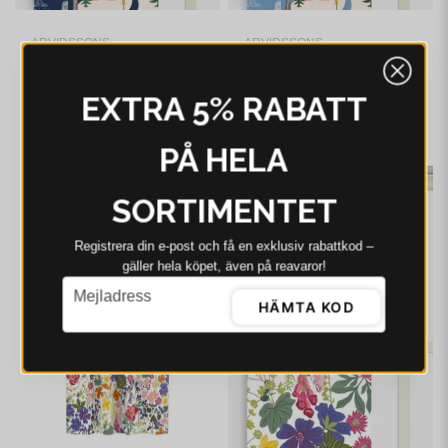
ARVIDSSONS
ARVIDSSONS
Arvidssons Vintertid
Arvidssons Vintertid
mörkblå panellängd 2
ljusblå panellängd 2
EXTRA 5% RABATT
pack
pack
625 kr
499 kr
635 kr
I webblager - 4-8 dagar
I webblager - 4-8 dagar
PÅ HELA
-22%
-21%
SORTIMENTET
Registrera din e‑post och få en exklusiv rabattkod –
gäller hela köpet, även på reavaror!
email
Mejladress
HÄMTA KOD