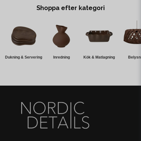
Shoppa efter kategori
Dukning & Servering
Inredning
Kök & Matlagning
Belysn