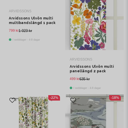
ARVIDSSONS
Arvidssons Ulvön multi
multibandslängd 1 pack
799 kr
1 023 kr
I webblager - 4-8 dagar
ARVIDSSONS
Arvidssons Ulvön multi
panellängd 2 pack
499 kr
635 kr
I webblager - 4-8 dagar
-22%
-18%