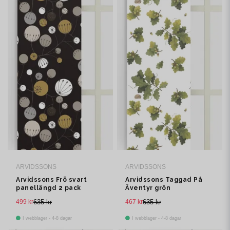
ARVIDSSONS
ARVIDSSONS
Arvidssons Frö svart
Arvidssons Taggad På
panellängd 2 pack
Äventyr grön
panelgardin 2 pack
499 kr
635 kr
467 kr
635 kr
I webblager - 4-8 dagar
I webblager - 4-8 dagar