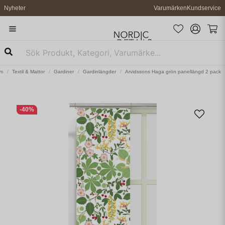
Nyheter
Varumärken
Kundservice
m
Textil & Mattor
Gardiner
Gardinlängder
Arvidssons Haga grön panellängd 2 pack
-
40
%