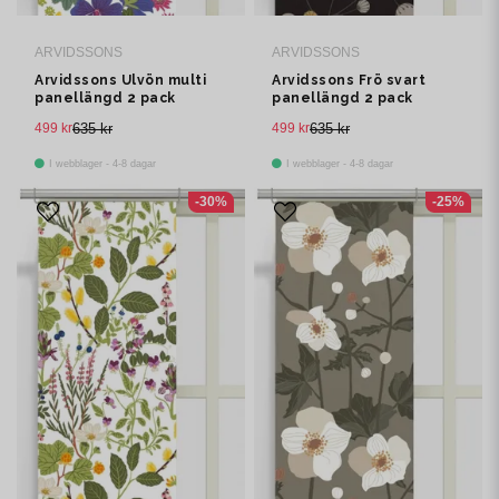
ARVIDSSONS
ARVIDSSONS
Arvidssons Ulvön multi
Arvidssons Frö svart
panellängd 2 pack
panellängd 2 pack
499 kr
635 kr
499 kr
635 kr
I webblager - 4-8 dagar
I webblager - 4-8 dagar
-30%
-25%