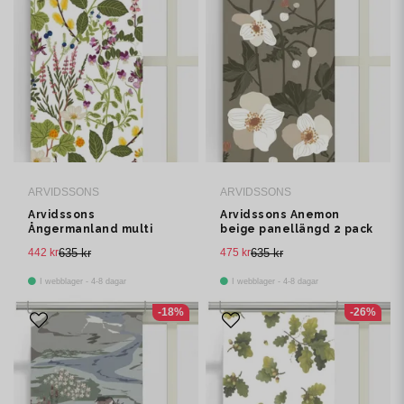
ARVIDSSONS
ARVIDSSONS
Arvidssons
Arvidssons Anemon
Ångermanland multi
beige panellängd 2 pack
panellängd 2 pack
442 kr
635 kr
475 kr
635 kr
I webblager - 4-8 dagar
I webblager - 4-8 dagar
-18%
-26%