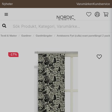
Nyheter
Varumärken
Kundservice
Textil & Mattor
Gardiner
Gardinlängder
Arvidssons Fyri (culla) svart panellängd 2 pack
-
17
%