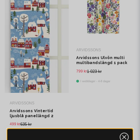
ARVIDSSONS
Arvidssons Ulvön multi
multibandslängd 1 pack
799 kr
1 023 kr
I webblager - 4-8 dagar
ARVIDSSONS
Arvidssons Vintertid
ljusblå panellängd 2
pack
499 kr
635 kr
I webblager - 4-8 dagar