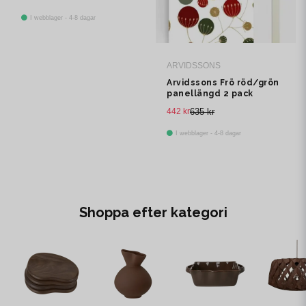
I webblager - 4-8 dagar
ARVIDSSONS
Arvidssons Frö röd/grön
panellängd 2 pack
442 kr
635 kr
I webblager - 4-8 dagar
Shoppa efter kategori