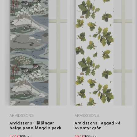
ARVIDSSONS
ARVIDSSONS
Arvidssons Fjällängar
Arvidssons Taggad På
beige panellängd 2 pack
Äventyr grön
panelgardin 2 pack
522 kr
635 kr
467 kr
635 kr