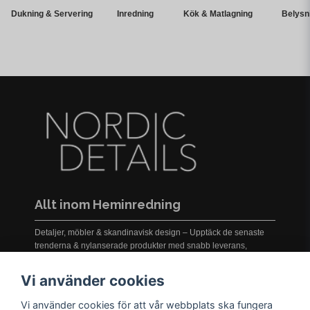
Dukning & Servering
Inredning
Kök & Matlagning
Belysn
Allt inom Heminredning
Detaljer, möbler & skandinavisk design – Upptäck de senaste
trenderna & nylanserade produkter med snabb leverans,
prisgaranti och service i världsklass!
Vi använder cookies
Vi använder cookies för att vår webbplats ska fungera