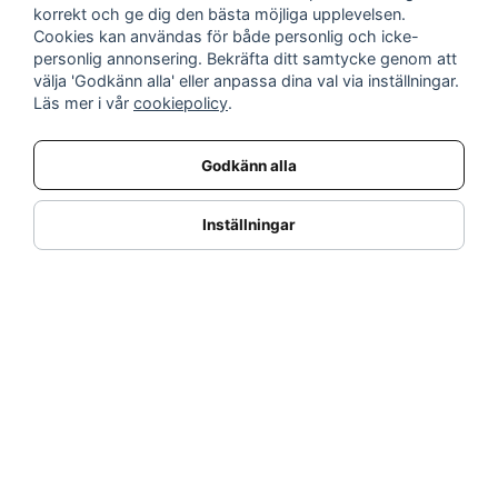
INFORMATION
korrekt och ge dig den bästa möjliga upplevelsen.
Cookies kan användas för både personlig och icke-
Nyheter
personlig annonsering. Bekräfta ditt samtycke genom att
Kampanjer
välja 'Godkänn alla' eller anpassa dina val via inställningar.
Varumärken
Läs mer i vår
cookiepolicy
.
Varför handla hos oss?
Returnera en vara
Godkänn alla
KUNDSERVICE
Logga in
Inställningar
Köpe- & leveransvillkor
Kundservice
Integritetspolicy
Cookies
Retur- & återbetalningspolicy
SORTIMENT
Dukning & Servering
Inredning
Kök & Matlagning
Belysning