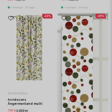
I webblager - 4-8 dagar
I webblager - 4-8 dagar
-22%
-30%
ARVIDSSONS
Arvidssons
Ångermanland multi
multibandslängd 1 pack
799 kr
1 023 kr