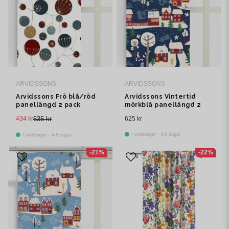
ARVIDSSONS
ARVIDSSONS
Arvidssons Frö blå/röd
Arvidssons Vintertid
panellängd 2 pack
mörkblå panellängd 2
pack
434 kr
635 kr
625 kr
I webblager - 4-8 dagar
I webblager - 4-8 dagar
-21%
-22%