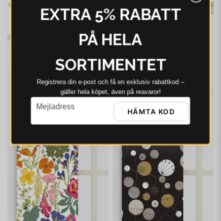
-21%
-21%
EXTRA 5% RABATT
PÅ HELA
SORTIMENTET
Registrera din e‑post och få en exklusiv rabattkod –
gäller hela köpet, även på reavaror!
email
Mejladress
HÄMTA KOD