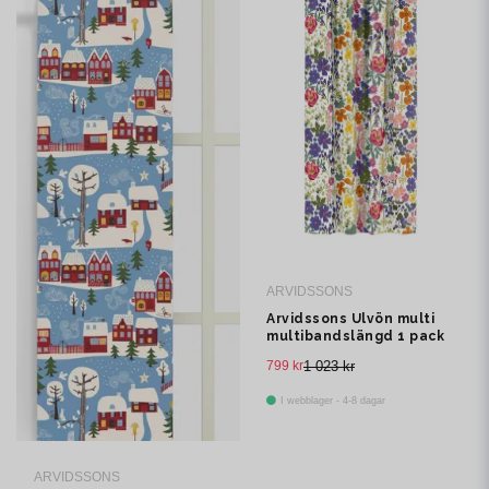
ARVIDSSONS
Arvidssons Ulvön multi
multibandslängd 1 pack
799 kr
1 023 kr
I webblager - 4-8 dagar
ARVIDSSONS