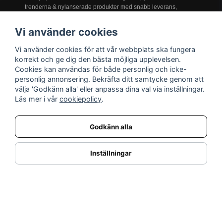
trenderna & nylanserade produkter med snabb leverans,
prisgaranti och service i världsklass!
Vi använder cookies
Vi använder cookies för att vår webbplats ska fungera
INFORMATION
korrekt och ge dig den bästa möjliga upplevelsen.
Cookies kan användas för både personlig och icke-
Nyheter
personlig annonsering. Bekräfta ditt samtycke genom att
Kampanjer
välja 'Godkänn alla' eller anpassa dina val via inställningar.
Varumärken
Läs mer i vår
cookiepolicy
.
Varför handla hos oss?
Returnera en vara
Godkänn alla
KUNDSERVICE
Logga in
Inställningar
Köpe- & leveransvillkor
Kundservice
Integritetspolicy
Cookies
Retur- & återbetalningspolicy
SORTIMENT