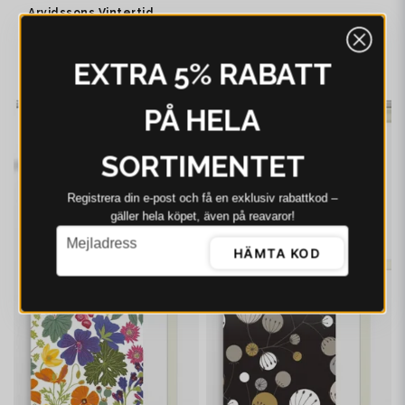
Arvidssons Vintertid
ljusblå panellängd 2
pack
499 kr
635 kr
EXTRA 5% RABATT
I webblager - 4-8 dagar
PÅ HELA
-21%
-21%
SORTIMENTET
Registrera din e‑post och få en exklusiv rabattkod –
gäller hela köpet, även på reavaror!
email
Mejladress
HÄMTA KOD