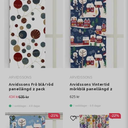
ARVIDSSONS
ARVIDSSONS
Arvidssons Frö blå/röd
Arvidssons Vintertid
panellängd 2 pack
mörkblå panellängd 2
pack
434 kr
635 kr
625 kr
I webblager - 4-8 dagar
I webblager - 4-8 dagar
-21%
-22%