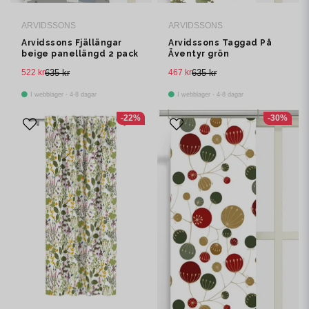
ARVIDSSONS
ARVIDSSONS
Arvidssons Fjällängar
Arvidssons Taggad På
beige panellängd 2 pack
Äventyr grön
panelgardin 2 pack
522 kr
635 kr
467 kr
635 kr
I webblager - 4-8 dagar
I webblager - 4-8 dagar
-22%
-30%