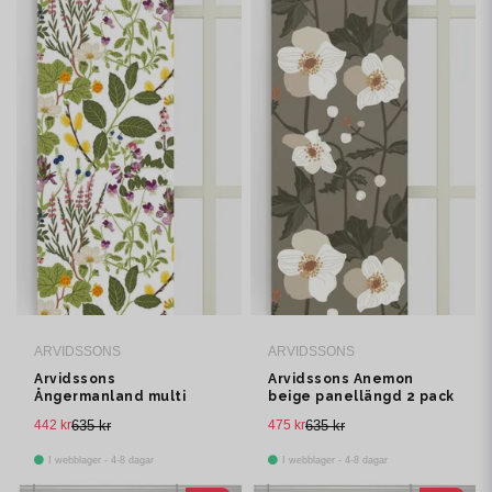
ARVIDSSONS
ARVIDSSONS
Arvidssons
Arvidssons Anemon
Ångermanland multi
beige panellängd 2 pack
panellängd 2 pack
442 kr
635 kr
475 kr
635 kr
I webblager - 4-8 dagar
I webblager - 4-8 dagar