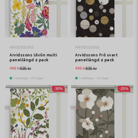
ARVIDSSONS
ARVIDSSONS
Arvidssons Ulvön multi
Arvidssons Frö svart
panellängd 2 pack
panellängd 2 pack
499 kr
635 kr
499 kr
635 kr
I webblager - 4-8 dagar
I webblager - 4-8 dagar
-30%
-25%