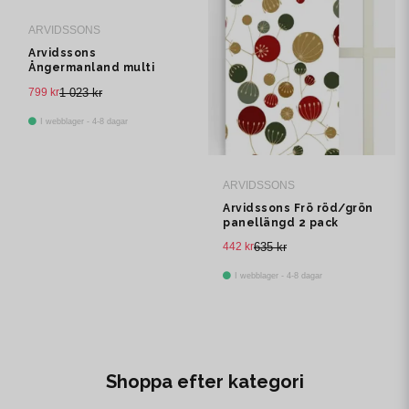
ARVIDSSONS
Arvidssons
Ångermanland multi
multibandslängd 1 pack
799 kr
1 023 kr
I webblager - 4-8 dagar
ARVIDSSONS
Arvidssons Frö röd/grön
panellängd 2 pack
442 kr
635 kr
I webblager - 4-8 dagar
Shoppa efter kategori