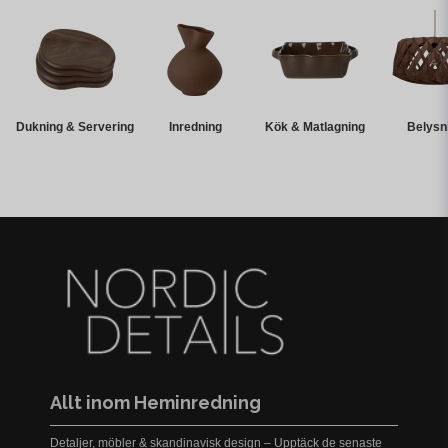
Dukning & Servering
Inredning
Kök & Matlagning
Belysn
Allt inom Heminredning
Detaljer, möbler & skandinavisk design – Upptäck de senaste