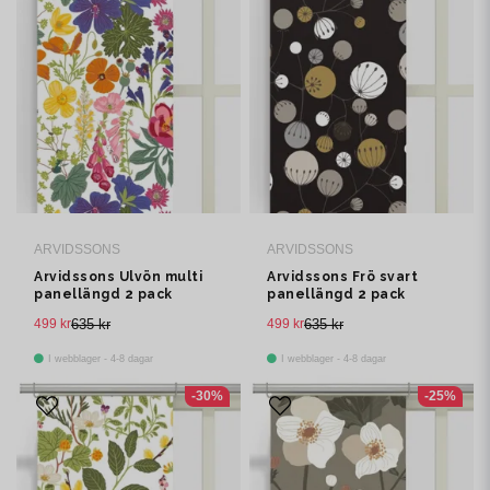
ARVIDSSONS
ARVIDSSONS
Arvidssons Ulvön multi
Arvidssons Frö svart
panellängd 2 pack
panellängd 2 pack
499 kr
635 kr
499 kr
635 kr
I webblager - 4-8 dagar
I webblager - 4-8 dagar
-30%
-25%