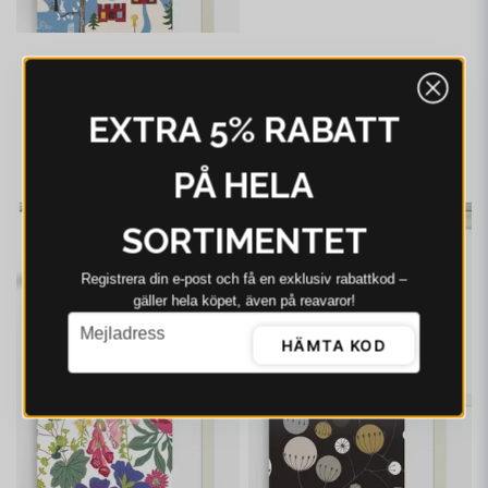
ARVIDSSONS
Arvidssons Vintertid
ljusblå panellängd 2
EXTRA 5% RABATT
pack
499 kr
635 kr
PÅ HELA
I webblager - 4-8 dagar
-21%
-21%
SORTIMENTET
Registrera din e‑post och få en exklusiv rabattkod –
gäller hela köpet, även på reavaror!
email
Mejladress
HÄMTA KOD