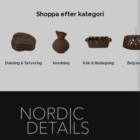
Shoppa efter kategori
Dukning & Servering
Inredning
Kök & Matlagning
Belysn