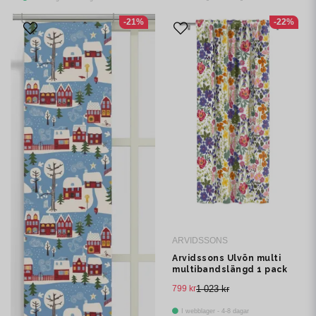
-21%
-22%
ARVIDSSONS
Arvidssons Ulvön multi
multibandslängd 1 pack
799 kr
1 023 kr
I webblager - 4-8 dagar