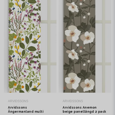
ARVIDSSONS
ARVIDSSONS
Arvidssons
Arvidssons Anemon
Ångermanland multi
beige panellängd 2 pack