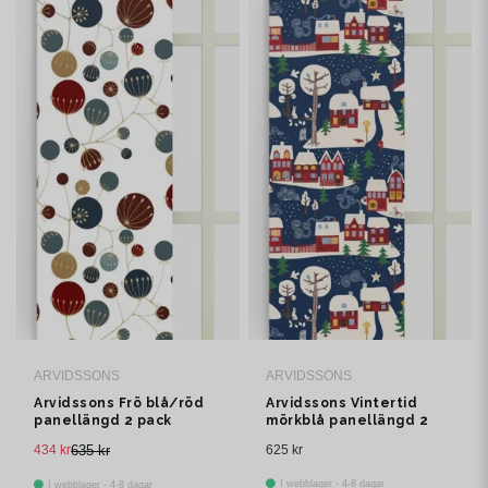
ARVIDSSONS
ARVIDSSONS
Arvidssons Frö blå/röd
Arvidssons Vintertid
panellängd 2 pack
mörkblå panellängd 2
pack
434 kr
635 kr
625 kr
I webblager - 4-8 dagar
I webblager - 4-8 dagar