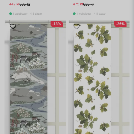
panellängd 2 pack
442 kr
635 kr
475 kr
635 kr
I webblager - 4-8 dagar
I webblager - 4-8 dagar
-18%
-26%