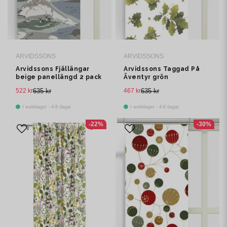
ARVIDSSONS
ARVIDSSONS
Arvidssons Fjällängar
Arvidssons Taggad På
beige panellängd 2 pack
Äventyr grön
panelgardin 2 pack
522 kr
635 kr
467 kr
635 kr
I webblager - 4-8 dagar
I webblager - 4-8 dagar
-22%
-30%