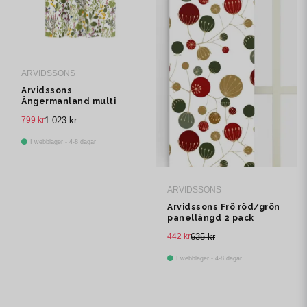
ARVIDSSONS
Arvidssons
Ångermanland multi
multibandslängd 1 pack
799 kr
1 023 kr
I webblager - 4-8 dagar
ARVIDSSONS
Arvidssons Frö röd/grön
panellängd 2 pack
442 kr
635 kr
I webblager - 4-8 dagar