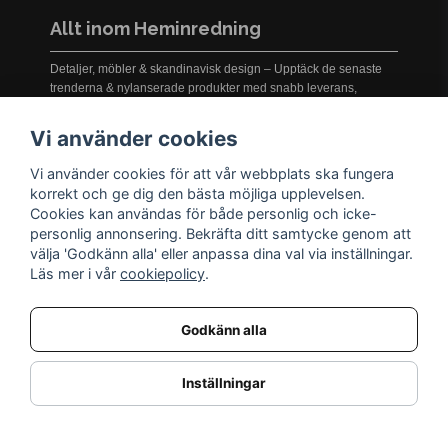
Allt inom Heminredning
Detaljer, möbler & skandinavisk design – Upptäck de senaste
trenderna & nylanserade produkter med snabb leverans,
prisgaranti och service i världsklass!
Vi använder cookies
Vi använder cookies för att vår webbplats ska fungera
INFORMATION
korrekt och ge dig den bästa möjliga upplevelsen.
Cookies kan användas för både personlig och icke-
Nyheter
personlig annonsering. Bekräfta ditt samtycke genom att
Kampanjer
välja 'Godkänn alla' eller anpassa dina val via inställningar.
Varumärken
Läs mer i vår
cookiepolicy
.
Varför handla hos oss?
Returnera en vara
Godkänn alla
KUNDSERVICE
Logga in
Inställningar
Köpe- & leveransvillkor
Kundservice
Integritetspolicy