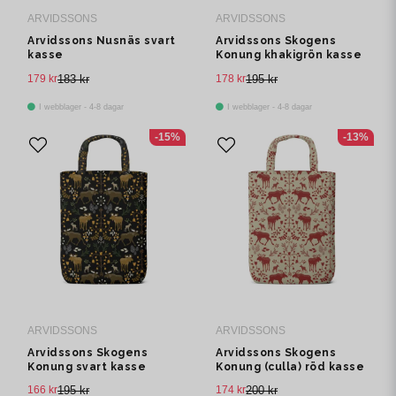
ARVIDSSONS
ARVIDSSONS
Arvidssons Nusnäs svart
Arvidssons Skogens
kasse
Konung khakigrön kasse
179 kr
183 kr
178 kr
195 kr
I webblager - 4-8 dagar
I webblager - 4-8 dagar
-15%
-13%
ARVIDSSONS
ARVIDSSONS
Arvidssons Skogens
Arvidssons Skogens
Konung svart kasse
Konung (culla) röd kasse
166 kr
195 kr
174 kr
200 kr