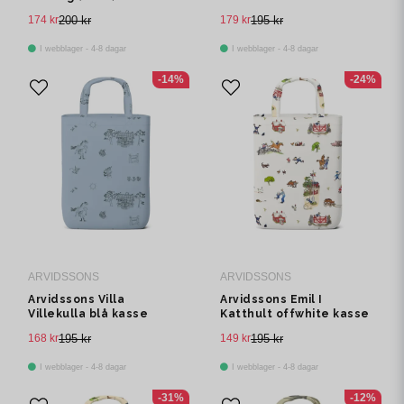
kasse
174 kr
200 kr
179 kr
195 kr
I webblager - 4-8 dagar
I webblager - 4-8 dagar
-14%
-24%
ARVIDSSONS
ARVIDSSONS
Arvidssons Villa
Arvidssons Emil I
Villekulla blå kasse
Katthult offwhite kasse
168 kr
195 kr
149 kr
195 kr
I webblager - 4-8 dagar
I webblager - 4-8 dagar
-31%
-12%