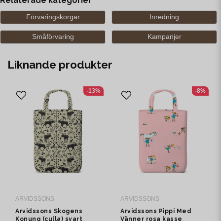
Relaterade kategorier
Förvaringskorgar
Inredning
Småförvaring
Kampanjer
Liknande produkter
-13%
-8%
ARVIDSSONS
ARVIDSSONS
Arvidssons Skogens
Arvidssons Pippi Med
Konung (culla) svart
Vänner rosa kasse