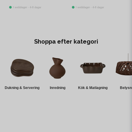
I webblager - 4-8 dagar
I webblager - 4-8 dagar
Shoppa efter kategori
Dukning & Servering
Inredning
Kök & Matlagning
Belysn