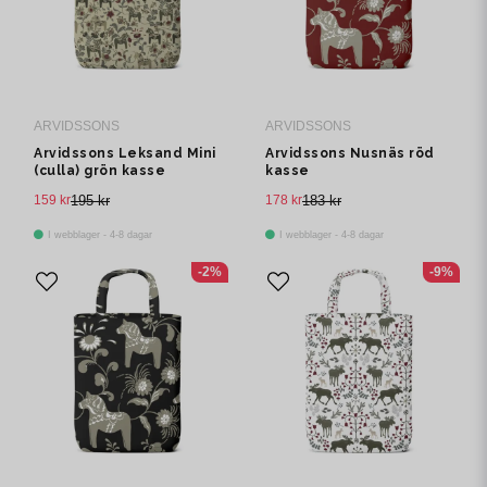
ARVIDSSONS
ARVIDSSONS
Arvidssons Leksand Mini
Arvidssons Nusnäs röd
(culla) grön kasse
kasse
159 kr
195 kr
178 kr
183 kr
I webblager - 4-8 dagar
I webblager - 4-8 dagar
-2%
-9%