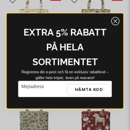
EXTRA 5% RABATT
PÅ HELA
SORTIMENTET
ARVIDSSONS
ARVIDSSONS
Arvidssons Emil I
Arvidssons Leksand
Registrera din e‑post och få en exklusiv rabattkod –
Katthult beige kasse
(culla) grön kasse
gäller hela köpet, även på reavaror!
134 kr
195 kr
158 kr
179 kr
email
Mejladress
HÄMTA KOD
I webblager - 4-8 dagar
I webblager - 4-8 dagar
-18%
-3%