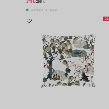
173 kr
258 kr
I webblager - 4-8 dagar
-3