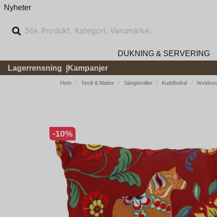
Nyheter
DUKNING & SERVERING
Lagerrensning
Kampanjer
Hem
Textil & Mattor
Sängtextilier
Kuddfodral
Arvidss
-
10
%