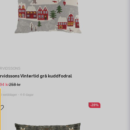
RVIDSSONS
rvidssons Vintertid grå kuddfodral
94 kr
258 kr
I webblager - 4-8 dagar
-28%