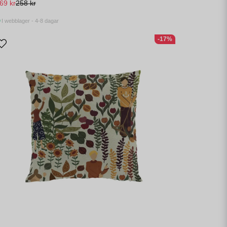
69 kr
258 kr
I webblager - 4-8 dagar
-17%