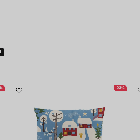
l
4%
-23%