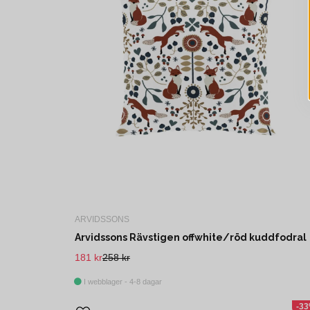
ARVIDSSONS
Arvidssons Rävstigen offwhite/röd kuddfodral
181 kr
258 kr
I webblager - 4-8 dagar
-3