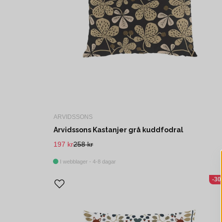
ARVIDSSONS
Arvidssons Kastanjer grå kuddfodral
197 kr
258 kr
I webblager - 4-8 dagar
-3