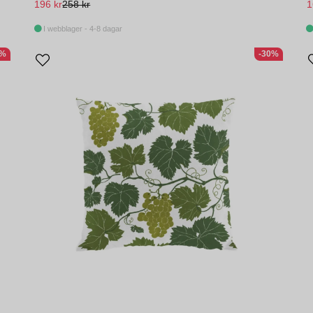
196 kr
258 kr
1
I webblager - 4-8 dagar
1%
-30%