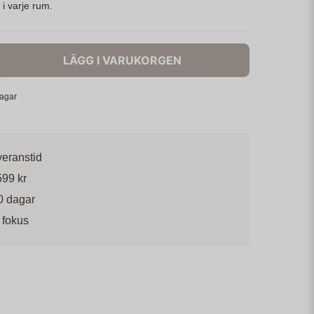
i varje rum.
LÄGG I VARUKORGEN
dagar
veranstid
599 kr
0 dagar
 fokus