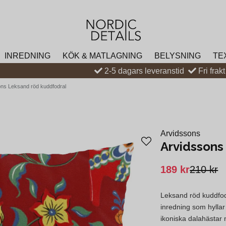
INREDNING
KÖK & MATLAGNING
BELYSNING
TE
2-5 dagars leveranstid
Fri frak
ons Leksand röd kuddfodral
Arvidssons
Arvidssons
189 kr
210 kr
Leksand röd kuddfodral
inredning som hylla
ikoniska dalahästar 