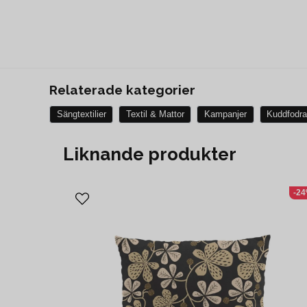
Relaterade kategorier
Sängtextilier
Textil & Mattor
Kampanjer
Kuddfodra
Liknande produkter
-2