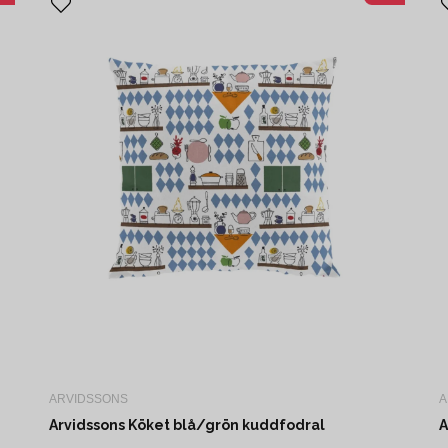
ARVIDSSONS
A
Arvidssons Köket blå/grön kuddfodral
A