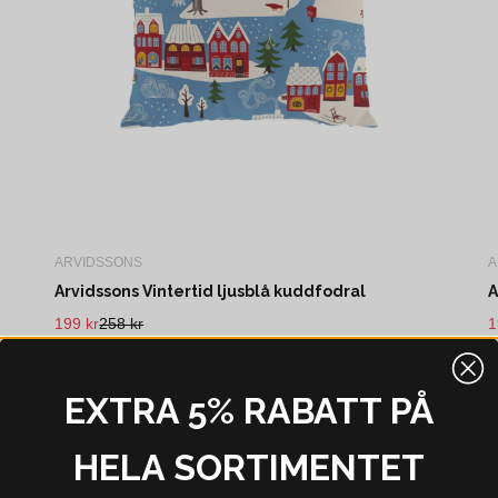
ARVIDSSONS
A
Arvidssons Vintertid ljusblå kuddfodral
A
199 kr
258 kr
1
I webblager - 4-8 dagar
EXTRA 5% RABATT PÅ
0%
-30%
HELA SORTIMENTET