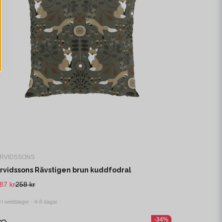
RVIDSSONS
rvidssons Rävstigen brun kuddfodral
87 kr
258 kr
I webblager - 4-8 dagar
-34%