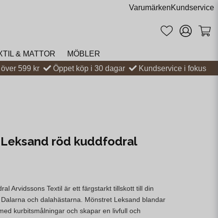
Varumärken
Kundservice
XTIL & MATTOR
MÖBLER
t över 599 kr
Öppet köp i 30 dagar
Kundservice i fokus
 Leksand röd kuddfodral
 Arvidssons Textil är ett färgstarkt tillskott till din
r Dalarna och dalahästarna. Mönstret Leksand blandar
med kurbitsmålningar och skapar en livfull och