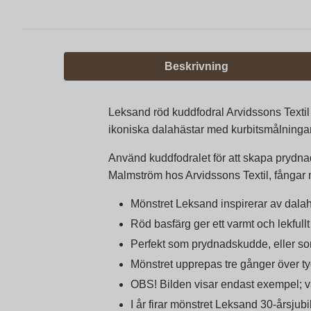
Beskrivning
Leksand röd kuddfodral Arvidssons Textil ä
ikoniska dalahästar med kurbitsmålningar
Använd kuddfodralet för att skapa prydnad
Malmström hos Arvidssons Textil, fångar m
Mönstret Leksand inspirerar av dalah
Röd basfärg ger ett varmt och lekfull
Perfekt som prydnadskudde, eller so
Mönstret upprepas tre gånger över tyg
OBS! Bilden visar endast exempel; va
I år firar mönstret Leksand 30-årsju