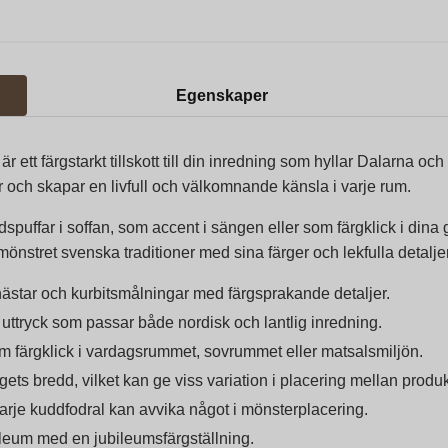
Egenskaper
r ett färgstarkt tillskott till din inredning som hyllar Dalarna 
 och skapar en livfull och välkomnande känsla i varje rum.
spuffar i soffan, som accent i sängen eller som färgklick i din
önstret svenska traditioner med sina färger och lekfulla detaljer
ästar och kurbitsmålningar med färgsprakande detaljer.
t uttryck som passar både nordisk och lantlig inredning.
m färgklick i vardagsrummet, sovrummet eller matsalsmiljön.
ets bredd, vilket kan ge viss variation i placering mellan produk
rje kuddfodral kan avvika något i mönsterplacering.
bileum med en jubileumsfärgställning.