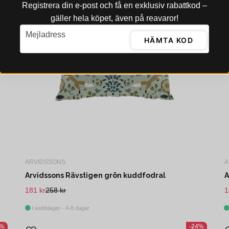
Registrera din e‑post och få en exklusiv rabattkod –
gäller hela köpet, även på reavaror!
email
Mejladress
HÄMTA KOD
ARVIDSSONS
A
Arvidssons Rävstigen grön kuddfodral
A
181 kr
258 kr
1
I webblager - 4-8 dagar
3%
-24%