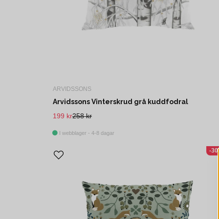
ARVIDSSONS
Arvidssons Vinterskrud grå kuddfodral
199 kr
258 kr
I webblager - 4-8 dagar
-3