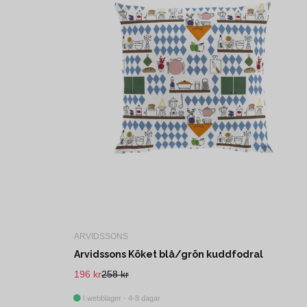
ARVIDSSONS
Arvidssons Köket blå/grön kuddfodral
196 kr
258 kr
I webblager - 4-8 dagar