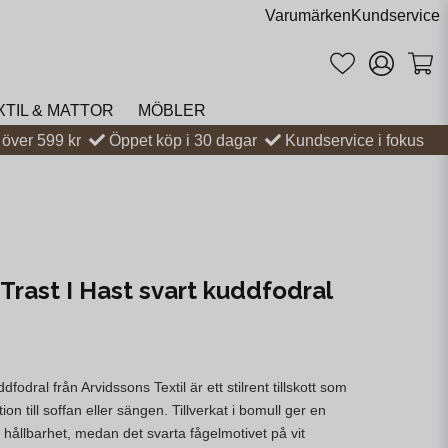
Varumärken
Kundservice
XTIL & MATTOR
MÖBLER
t över 599 kr
Öppet köp i 30 dagar
Kundservice i fokus
Trast I Hast svart kuddfodral
dfodral från Arvidssons Textil är ett stilrent tillskott som
ion till soffan eller sängen. Tillverkat i bomull ger en
hållbarhet, medan det svarta fågelmotivet på vit