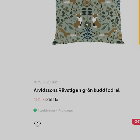
ARVIDSSONS
Arvidssons Rävstigen grön kuddfodral
181 kr
258 kr
I webblager - 4-8 dagar
-2