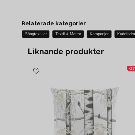
Relaterade kategorier
Sängtextilier
Textil & Mattor
Kampanjer
Kuddfodra
Liknande produkter
-2