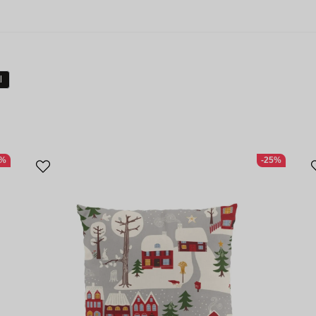
l
3%
-25%