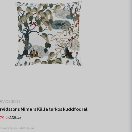
RVIDSSONS
rvidssons Mimers Källa turkos kuddfodral
79 kr
258 kr
I webblager - 4-8 dagar