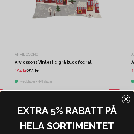
ARVIDSSONS
A
Arvidssons Vintertid grå kuddfodral
A
194 kr
258 kr
1
I webblager - 4-8 dagar
0%
-28%
EXTRA 5% RABATT PÅ
HELA SORTIMENTET