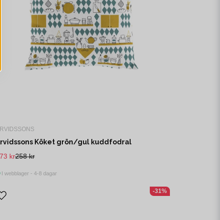
RVIDSSONS
rvidssons Köket grön/gul kuddfodral
73 kr
258 kr
I webblager - 4-8 dagar
-31%