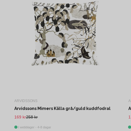
ARVIDSSONS
A
Arvidssons Mimers Källa grå/guld kuddfodral
A
169 kr
258 kr
1
I webblager - 4-8 dagar