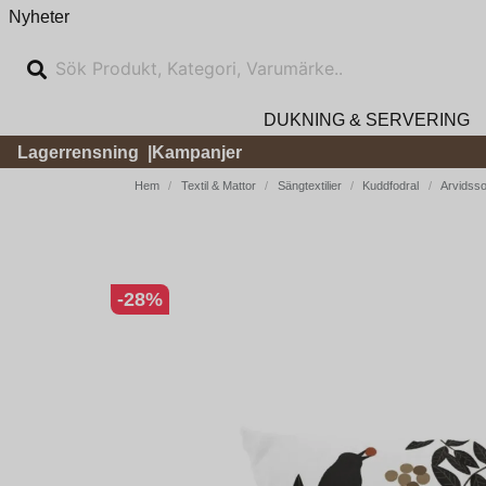
Nyheter
DUKNING & SERVERING
Lagerrensning
Kampanjer
Hem
Textil & Mattor
Sängtextilier
Kuddfodral
Arvidsso
-
28
%