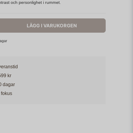
trast och personlighet i rummet.
LÄGG I VARUKORGEN
dagar
veranstid
599 kr
0 dagar
 fokus