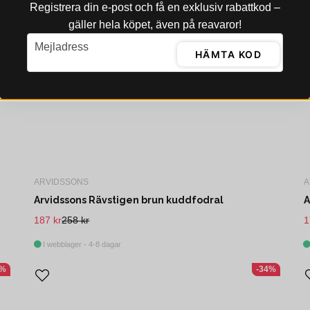
Registrera din e‑post och få en exklusiv rabattkod –
gäller hela köpet, även på reavaror!
email
Mejladress
HÄMTA KOD
ARVIDSSONS
A
Arvidssons Rävstigen brun kuddfodral
A
187 kr
258 kr
1
I webblager - 4-8 dagar
4%
-34%