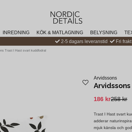
INREDNING
KÖK & MATLAGNING
BELYSNING
TE
2-5 dagars leveranstid
Fri frak
ns Trast I Hast svart kuddfodral
Arvidssons
Arvidssons 
186 kr
258 kr
Trast I Hast svart kud
adderar naturinspirat
mjuk känsla och god 