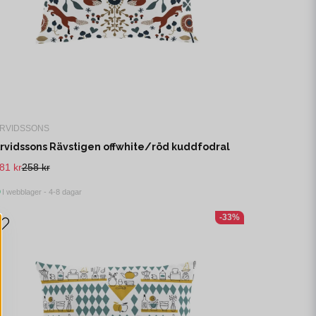
RVIDSSONS
rvidssons Rävstigen offwhite/röd kuddfodral
81 kr
258 kr
I webblager - 4-8 dagar
-33%