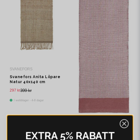
SVANEFORS
Svanefors Anita Löpare
Natur 40x140 cm
297 kr
399 kr
I webblager - 4-8 dagar
SVANEFORS
EXTRA 5% RABATT
Svanefors Stripe Löpare
Rosa 40x140 cm