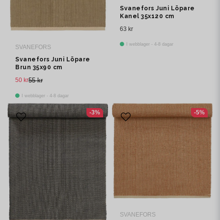
Svanefors Juni Löpare
Kanel 35x120 cm
63 kr
I webblager - 4-8 dagar
SVANEFORS
Svanefors Juni Löpare
Brun 35x90 cm
50 kr
55 kr
I webblager - 4-8 dagar
-3%
-5%
SVANEFORS