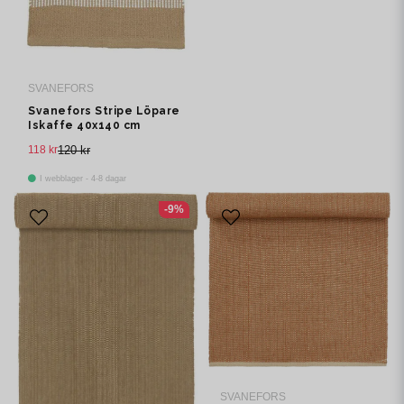
SVANEFORS
Svanefors Stripe Löpare
Iskaffe 40x140 cm
118 kr
120 kr
I webblager - 4-8 dagar
-9%
SVANEFORS