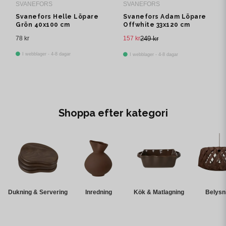
SVANEFORS
SVANEFORS
Svanefors Helle Löpare
Svanefors Adam Löpare
Grön 40x100 cm
Offwhite 33x120 cm
78 kr
157 kr
249 kr
I webblager - 4-8 dagar
I webblager - 4-8 dagar
Shoppa efter kategori
Dukning & Servering
Inredning
Kök & Matlagning
Belysn