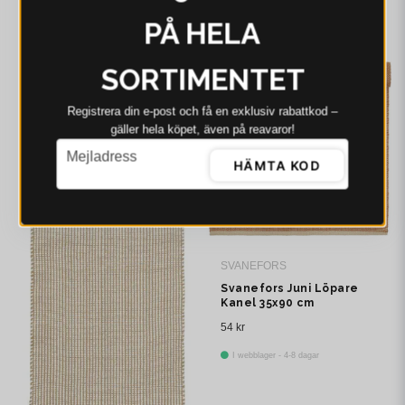
118 kr
PÅ HELA
I webblager - 4-8 dagar
SORTIMENTET
-2%
Registrera din e‑post och få en exklusiv rabattkod –
gäller hela köpet, även på reavaror!
email
Mejladress
HÄMTA KOD
SVANEFORS
Svanefors Juni Löpare
Kanel 35x90 cm
54 kr
I webblager - 4-8 dagar