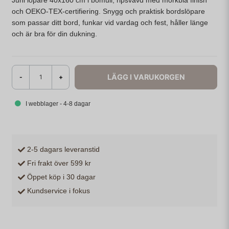
Juni löpare 40x160 cm i bomull, ripsvävd med mörkblå finish
och OEKO-TEX-certifiering. Snygg och praktisk bordslöpare
som passar ditt bord, funkar vid vardag och fest, håller länge
och är bra för din dukning.
LÄGG I VARUKORGEN
-
+
I webblager - 4-8 dagar
2-5 dagars leveranstid
Fri frakt över 599 kr
Öppet köp i 30 dagar
Kundservice i fokus