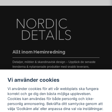
Allt inom Heminredning
Detaljer, möbler & skandinavisk design – Upptäck de senaste
trenderna & nylanserade produkter med snabb leverans,
prisgaranti och service i världsklass!
Vi använder cookies
Vi använder cookies för att vår webbplats ska fungera
INFORMATION
korrekt och ge dig den bästa möjliga upplevelsen.
Cookies kan användas för både personlig och icke-
Nyheter
personlig annonsering. Bekräfta ditt samtycke genom att
Kampanjer
välja 'Godkänn alla' eller anpassa dina val via inställningar.
Varumärken