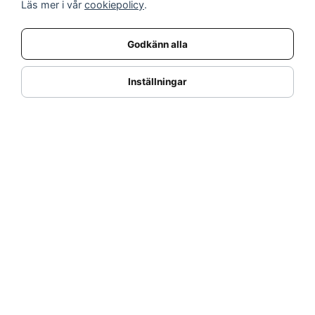
Läs mer i vår
cookiepolicy
.
Varför handla hos oss?
Returnera en vara
Godkänn alla
KUNDSERVICE
Logga in
Inställningar
Köpe- & leveransvillkor
Kundservice
Integritetspolicy
Cookies
Retur- & återbetalningspolicy
SORTIMENT
Dukning & Servering
Inredning
Kök & Matlagning
Belysning
Textil & Mattor
Möbler