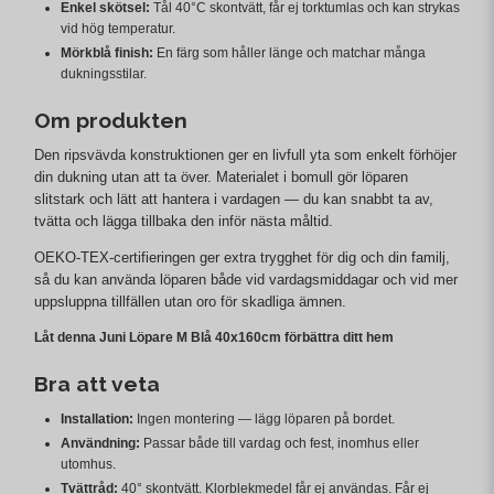
Enkel skötsel:
Tål 40°C skontvätt, får ej torktumlas och kan strykas
vid hög temperatur.
Mörkblå finish:
En färg som håller länge och matchar många
dukningsstilar.
Om produkten
Den ripsvävda konstruktionen ger en livfull yta som enkelt förhöjer
din dukning utan att ta över. Materialet i bomull gör löparen
slitstark och lätt att hantera i vardagen — du kan snabbt ta av,
tvätta och lägga tillbaka den inför nästa måltid.
OEKO-TEX-certifieringen ger extra trygghet för dig och din familj,
så du kan använda löparen både vid vardagsmiddagar och vid mer
uppsluppna tillfällen utan oro för skadliga ämnen.
Låt denna Juni Löpare M Blå 40x160cm förbättra ditt hem
Bra att veta
Installation:
Ingen montering — lägg löparen på bordet.
Användning:
Passar både till vardag och fest, inomhus eller
utomhus.
Tvättråd:
40° skontvätt. Klorblekmedel får ej användas. Får ej