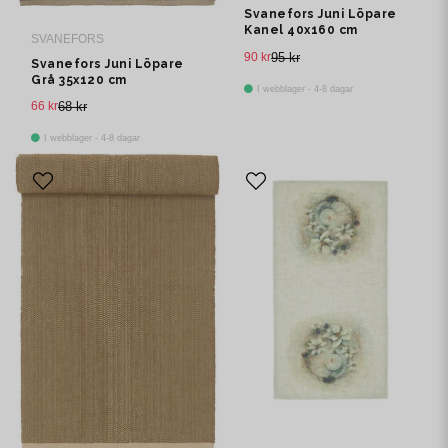
Svanefors Juni Löpare
Kanel 40x160 cm
SVANEFORS
90 kr
95 kr
Svanefors Juni Löpare
Grå 35x120 cm
I webblager - 4-8 dagar
66 kr
68 kr
I webblager - 4-8 dagar