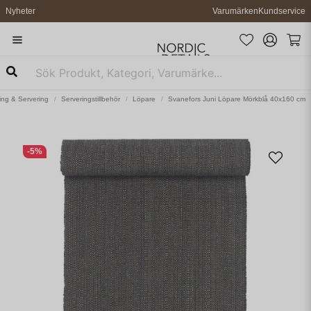
Nyheter
Varumärken
Kundservice
ng & Servering
Serveringstillbehör
Löpare
Svanefors Juni Löpare Mörkblå 40x160 cm
-
5
%