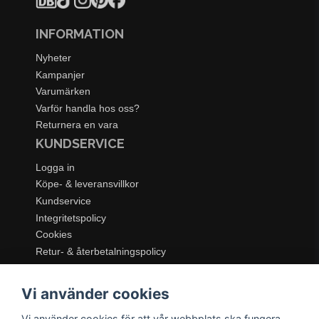
INFORMATION
Nyheter
Kampanjer
Varumärken
Varför handla hos oss?
Returnera en vara
KUNDSERVICE
Logga in
Köpe- & leveransvillkor
Kundservice
Integritetspolicy
Cookies
Retur- & återbetalningspolicy
SORTIMENT
Vi använder cookies
Dukning & Servering
Inredning
Vi använder cookies för att vår webbplats ska fungera