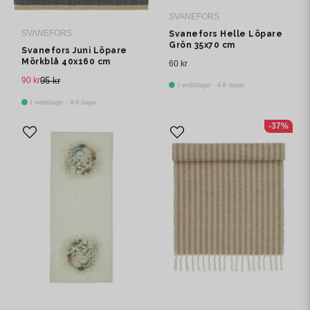
SVANEFORS
SVANEFORS
Svanefors Helle Löpare
Grön 35x70 cm
Svanefors Juni Löpare
Mörkblå 40x160 cm
60 kr
90 kr
95 kr
I webblager - 4-8 dagar
I webblager - 4-8 dagar
-37%