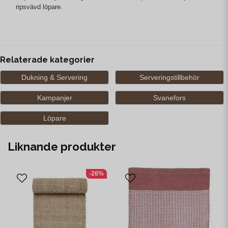
ripsvävd löpare.
Relaterade kategorier
Dukning & Servering
Serveringstillbehör
Kampanjer
Svanefors
Löpare
Liknande produkter
-26%