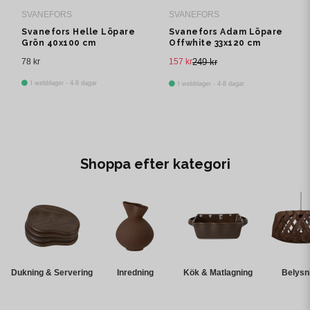
SVANEFORS
SVANEFORS
Svanefors Helle Löpare
Svanefors Adam Löpare
Grön 40x100 cm
Offwhite 33x120 cm
78 kr
157 kr
249 kr
I webblager - 4-8 dagar
I webblager - 4-8 dagar
Shoppa efter kategori
Dukning & Servering
Inredning
Kök & Matlagning
Belysn