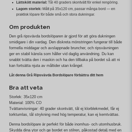
Lättskött material:
Tål 40 graders skontvätt för enkel rengöring.
Lagom storlek:
Mått på 35x120 cm, passar många bord — en
praktisk löpare för både små och stora dukningar.
Om produkten
Den grå ripsvävda bordslöparen är gjord för att göra dukningen
smidigare i din vardag. Den diskreta mönstringen fungerar till både
formella middagar och avslappnade bruncher, och ripsvävningen
ger en stabil känsla som håller vid daglig användning. Du kan
snabbt tvätta den i maskin och ha den tillbaka på bordet så att ni
kan fortsätta njuta av måltider utan krångel.
Låt denna Grå Ripsvävda Bordslöpare förbättra ditt hem
Bra att veta
Storlek: 35x120 cm
Material: 100% CO
Tvättanvisningar: 40 grader skontvätt, tål ej klorblekmedel, får ej
torktumlas, tål strykning med hög temperatur, kan ej kemtvättas.
Denna bordslöpare är perfekt för både inomhus- och utomhusbruk.
Skydda dina ytor och ge bordet en stilren, påkostad detalj med en