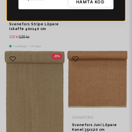
HÄMTA KOD
SVANEFORS
Svanefors Stripe Löpare
Iskaffe 40x140 cm
118 kr
120 kr
I webblager - 4-8 dagar
-9%
SVANEFORS
Svanefors Juni Löpare
Kanel 35x120 cm