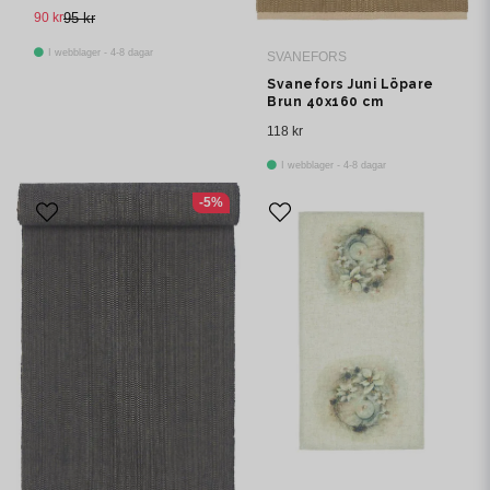
90 kr
95 kr
I webblager - 4-8 dagar
SVANEFORS
Svanefors Juni Löpare
Brun 40x160 cm
118 kr
I webblager - 4-8 dagar
-5%