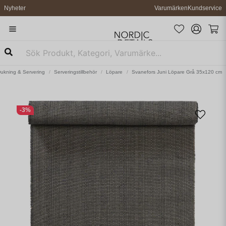
Nyheter
Varumärken
Kundservice
ukning & Servering
Serveringstillbehör
Löpare
Svanefors Juni Löpare Grå 35x120 cm
-
3
%