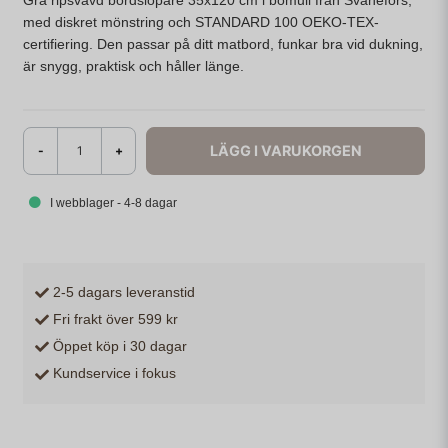
Grå ripsvävd bordslöpare 35x120 cm i bomull från Svanefors,
med diskret mönstring och STANDARD 100 OEKO-TEX-
certifiering. Den passar på ditt matbord, funkar bra vid dukning,
är snygg, praktisk och håller länge.
LÄGG I VARUKORGEN
-
+
I webblager - 4-8 dagar
2-5 dagars leveranstid
Fri frakt över 599 kr
Öppet köp i 30 dagar
Kundservice i fokus