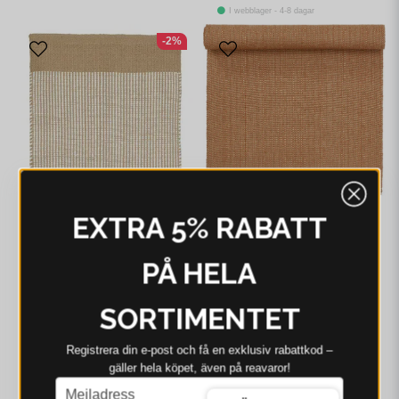
I webblager - 4-8 dagar
-2%
EXTRA 5% RABATT
SVANEFORS
Svanefors Juni Löpare
Kanel 35x90 cm
PÅ HELA
54 kr
SORTIMENTET
I webblager - 4-8 dagar
Registrera din e‑post och få en exklusiv rabattkod –
gäller hela köpet, även på reavaror!
email
Mejladress