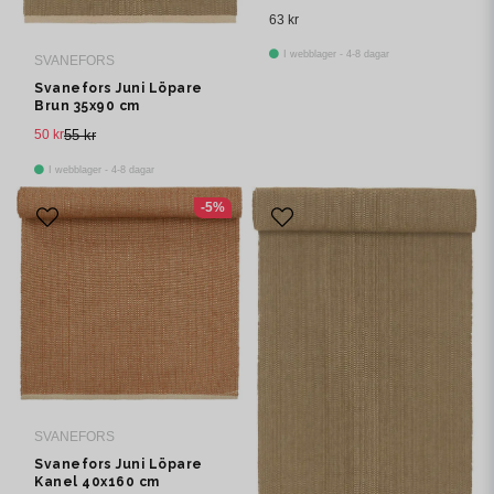
63 kr
I webblager - 4-8 dagar
SVANEFORS
Svanefors Juni Löpare
Brun 35x90 cm
50 kr
55 kr
I webblager - 4-8 dagar
-5%
SVANEFORS
Svanefors Juni Löpare
Kanel 40x160 cm