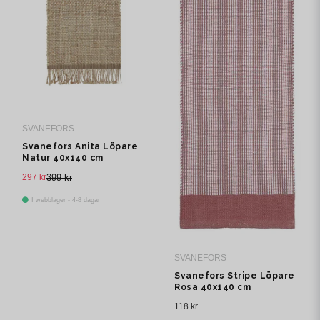
SVANEFORS
Svanefors Anita Löpare
Natur 40x140 cm
297 kr
399 kr
I webblager - 4-8 dagar
SVANEFORS
Svanefors Stripe Löpare
Rosa 40x140 cm
118 kr