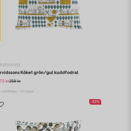
RVIDSSONS
rvidssons Köket grön/gul kuddfodral
73 kr
258 kr
I webblager - 4-8 dagar
-31%