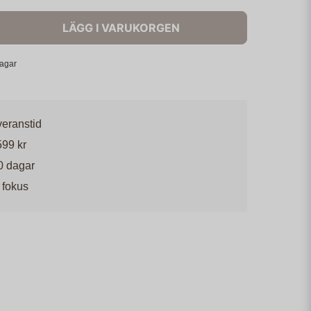
LÄGG I VARUKORGEN
dagar
veranstid
599 kr
0 dagar
 fokus