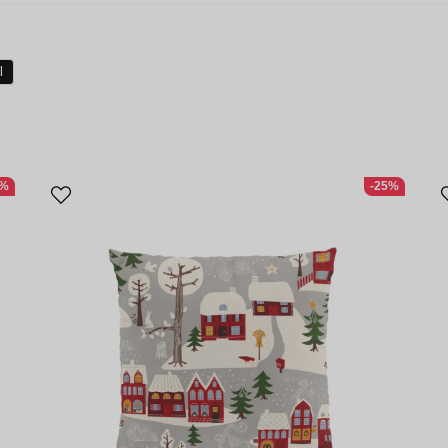
l
3%
-25%