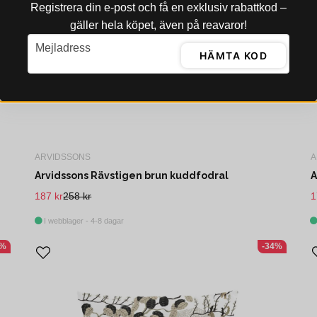
Registrera din e‑post och få en exklusiv rabattkod –
gäller hela köpet, även på reavaror!
email
Mejladress
HÄMTA KOD
ARVIDSSONS
A
Arvidssons Rävstigen brun kuddfodral
A
187 kr
258 kr
1
I webblager - 4-8 dagar
4%
-34%