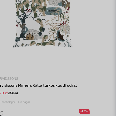
RVIDSSONS
rvidssons Mimers Källa turkos kuddfodral
79 kr
258 kr
I webblager - 4-8 dagar
-17%