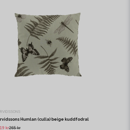
RVIDSSONS
rvidssons Humlan (culla) beige kuddfodral
19 kr
265 kr