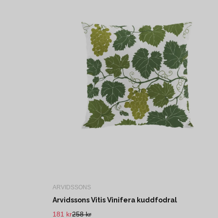
ARVIDSSONS
Arvidssons Vitis Vinifera kuddfodral
181 kr
258 kr