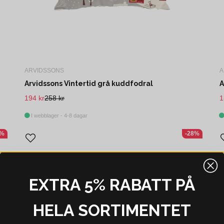
ARVIDSSONS
A
Arvidssons Vintertid grå kuddfodral
A
194 kr
258 kr
1
I webblager - 4-8 dagar
0%
-28%
EXTRA 5% RABATT PÅ
HELA SORTIMENTET