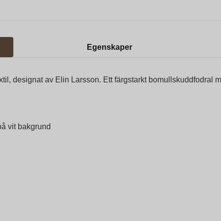
Egenskaper
il, designat av Elin Larsson. Ett färgstarkt bomullskuddfodral med
 på vit bakgrund