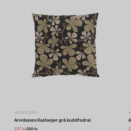
ARVIDSSONS
A
Arvidssons Kastanjer grå kuddfodral
A
197 kr
258 kr
2