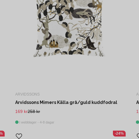
ARVIDSSONS
A
Arvidssons Mimers Källa grå/guld kuddfodral
A
169 kr
258 kr
1
I webblager - 4-8 dagar
0%
-24%