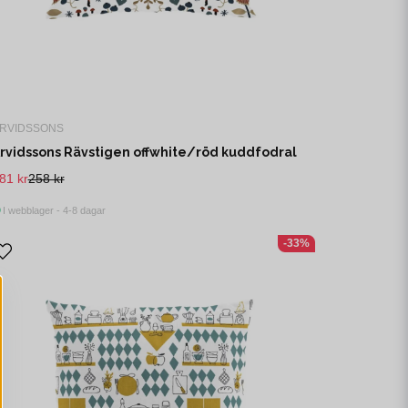
RVIDSSONS
rvidssons Rävstigen offwhite/röd kuddfodral
81 kr
258 kr
I webblager - 4-8 dagar
-33%