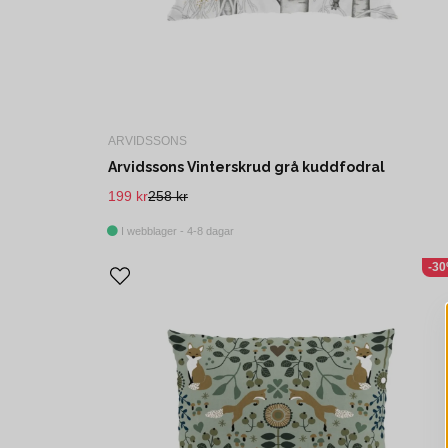
ARVIDSSONS
Arvidssons Vinterskrud grå kuddfodral
199 kr
258 kr
I webblager - 4-8 dagar
-3