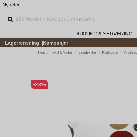
Nyheter
DUKNING & SERVERING
Lagerrensning
Kampanjer
Hem
Textil & Mattor
Sängtextilier
Kuddfodral
Arvidsso
-
23
%