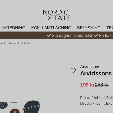
INREDNING
KÖK & MATLAGNING
BELYSNING
TE
2-5 dagars leveranstid
Fri frak
ns Frö blå/röd kuddfodral
Arvidssons
Arvidssons
199 kr
258 kr
Frö blå/röd kuddfodra
färgstarkt bomullskud