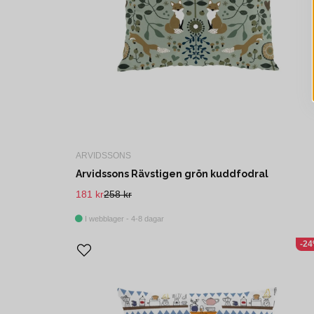
ARVIDSSONS
Arvidssons Rävstigen grön kuddfodral
181 kr
258 kr
I webblager - 4-8 dagar
-2