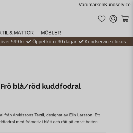
Varumärken
Kundservice
XTIL & MATTOR
MÖBLER
t över 599 kr
Öppet köp i 30 dagar
Kundservice i fokus
 Frö blå/röd kuddfodral
l från Arvidssons Textil, designat av Elin Larsson. Ett
dfodral med frömotiv i blått och rött på en vit botten.