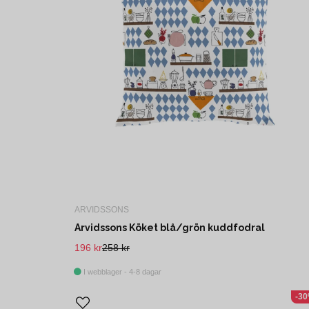
ARVIDSSONS
Arvidssons Köket blå/grön kuddfodral
196 kr
258 kr
I webblager - 4-8 dagar
-3