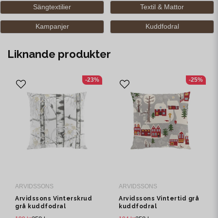
Sängtextilier
Textil & Mattor
Kampanjer
Kuddfodral
Liknande produkter
-23%
-25%
ARVIDSSONS
ARVIDSSONS
Arvidssons Vinterskrud
Arvidssons Vintertid grå
grå kuddfodral
kuddfodral