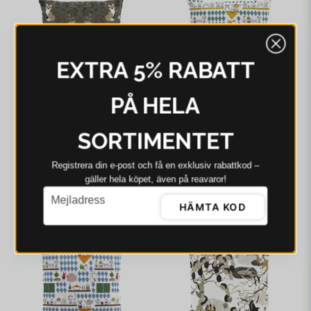
EXTRA 5% RABATT
PÅ HELA
SORTIMENTET
ARVIDSSONS
ARVIDSSONS
Arvidssons Rävstigen
Arvidssons Köket
brun kuddfodral
grön/gul kuddfodral
Registrera din e‑post och få en exklusiv rabattkod –
gäller hela köpet, även på reavaror!
187 kr
258 kr
173 kr
258 kr
email
Mejladress
I webblager - 4-8 dagar
I webblager - 4-8 dagar
HÄMTA KOD
-24%
-34%