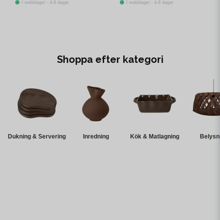
I webblager - 4-8 dagar
I webblager - 4-8 dagar
Shoppa efter kategori
Dukning & Servering
Inredning
Kök & Matlagning
Belysn