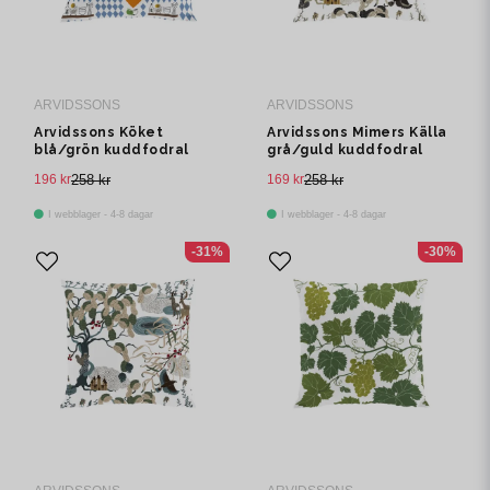
ARVIDSSONS
ARVIDSSONS
Arvidssons Köket
Arvidssons Mimers Källa
blå/grön kuddfodral
grå/guld kuddfodral
196 kr
258 kr
169 kr
258 kr
I webblager - 4-8 dagar
I webblager - 4-8 dagar
-31%
-30%