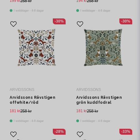
199 kr
258 kr
194 kr
258 kr
I webblager - 4-8 dagar
I webblager - 4-8 dagar
-30%
-30%
ARVIDSSONS
ARVIDSSONS
Arvidssons Rävstigen
Arvidssons Rävstigen
offwhite/röd
grön kuddfodral
kuddfodral
181 kr
258 kr
181 kr
258 kr
I webblager - 4-8 dagar
I webblager - 4-8 dagar
-28%
-33%