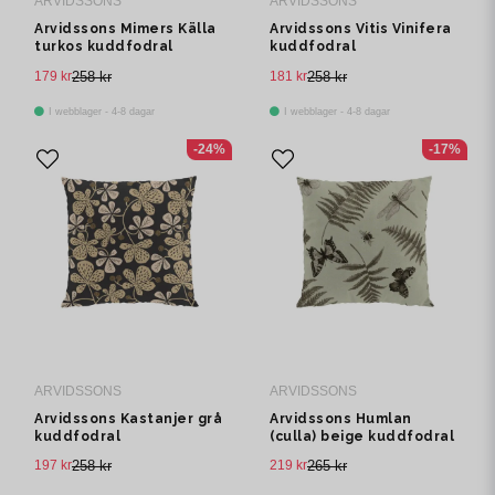
ARVIDSSONS
ARVIDSSONS
Arvidssons Mimers Källa
Arvidssons Vitis Vinifera
turkos kuddfodral
kuddfodral
179 kr
258 kr
181 kr
258 kr
I webblager - 4-8 dagar
I webblager - 4-8 dagar
-24%
-17%
ARVIDSSONS
ARVIDSSONS
Arvidssons Kastanjer grå
Arvidssons Humlan
kuddfodral
(culla) beige kuddfodral
197 kr
258 kr
219 kr
265 kr