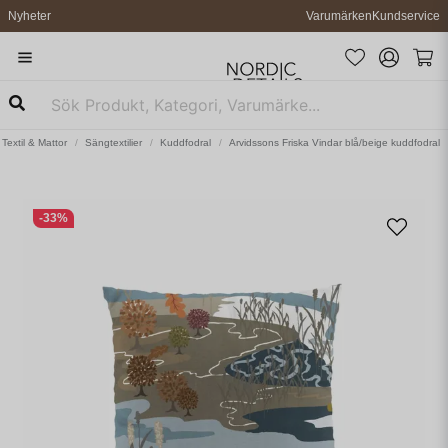
Nyheter
Varumärken
Kundservice
Textil & Mattor
Sängtextilier
Kuddfodral
Arvidssons Friska Vindar blå/beige kuddfodral
-
33
%