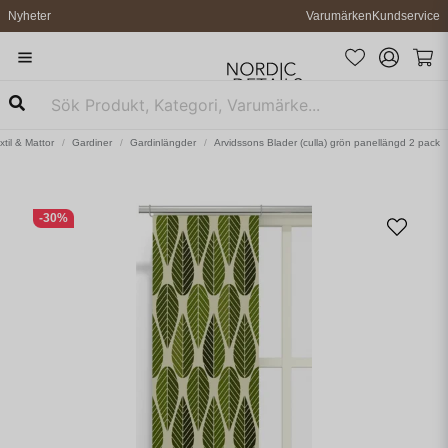
Nyheter
Varumärken
Kundservice
xtil & Mattor
Gardiner
Gardinlängder
Arvidssons Blader (culla) grön panellängd 2 pack
-
30
%