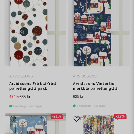
ARVIDSSONS
ARVIDSSONS
Arvidssons Frö blå/röd
Arvidssons Vintertid
panellängd 2 pack
mörkblå panellängd 2
pack
434 kr
635 kr
625 kr
I webblager - 4-8 dagar
I webblager - 4-8 dagar
-21%
-22%