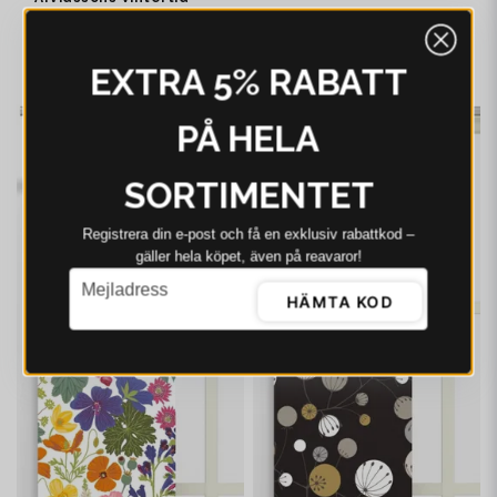
ljusblå panellängd 2
pack
499 kr
635 kr
EXTRA 5% RABATT
I webblager - 4-8 dagar
-21%
-21%
PÅ HELA
SORTIMENTET
Registrera din e‑post och få en exklusiv rabattkod –
gäller hela köpet, även på reavaror!
email
Mejladress
HÄMTA KOD