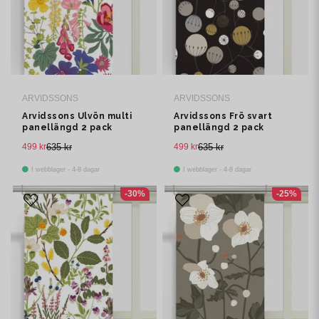
ARVIDSSONS
ARVIDSSONS
Arvidssons Ulvön multi
Arvidssons Frö svart
panellängd 2 pack
panellängd 2 pack
499 kr
635 kr
499 kr
635 kr
I webblager - 4-8 dagar
I webblager - 4-8 dagar
-30%
-25%