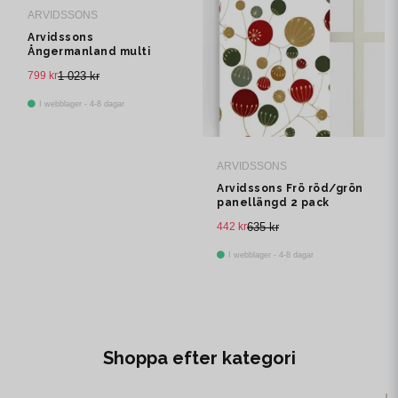
ARVIDSSONS
Arvidssons
Ångermanland multi
multibandslängd 1 pack
799 kr
1 023 kr
I webblager - 4-8 dagar
ARVIDSSONS
Arvidssons Frö röd/grön
panellängd 2 pack
442 kr
635 kr
I webblager - 4-8 dagar
Shoppa efter kategori