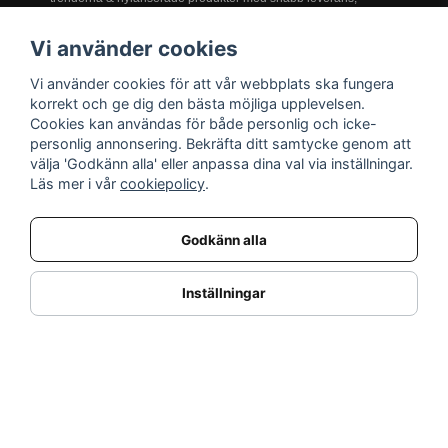
prisgaranti och service i världsklass!
Vi använder cookies
Vi använder cookies för att vår webbplats ska fungera
INFORMATION
korrekt och ge dig den bästa möjliga upplevelsen.
Cookies kan användas för både personlig och icke-
Nyheter
personlig annonsering. Bekräfta ditt samtycke genom att
Kampanjer
välja 'Godkänn alla' eller anpassa dina val via inställningar.
Varumärken
Läs mer i vår
cookiepolicy
.
Varför handla hos oss?
Returnera en vara
Godkänn alla
KUNDSERVICE
Logga in
Inställningar
Köpe- & leveransvillkor
Kundservice
Integritetspolicy
Cookies
Retur- & återbetalningspolicy
SORTIMENT