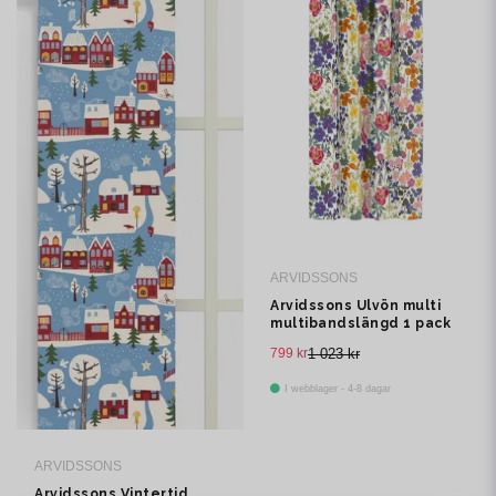
ARVIDSSONS
Arvidssons Ulvön multi
multibandslängd 1 pack
799 kr
1 023 kr
I webblager - 4-8 dagar
ARVIDSSONS
Arvidssons Vintertid