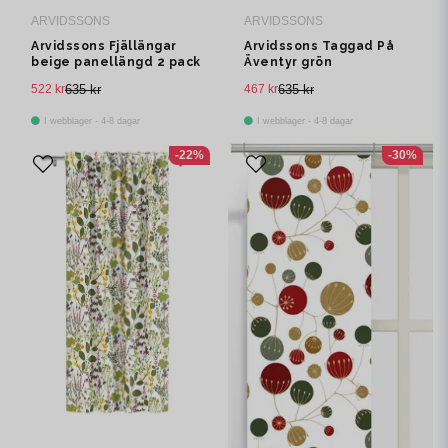
ARVIDSSONS
ARVIDSSONS
Arvidssons Fjällängar
Arvidssons Taggad På
beige panellängd 2 pack
Äventyr grön
panelgardin 2 pack
522 kr
635 kr
467 kr
635 kr
I webblager - 4-8 dagar
I webblager - 4-8 dagar
-22%
-30%