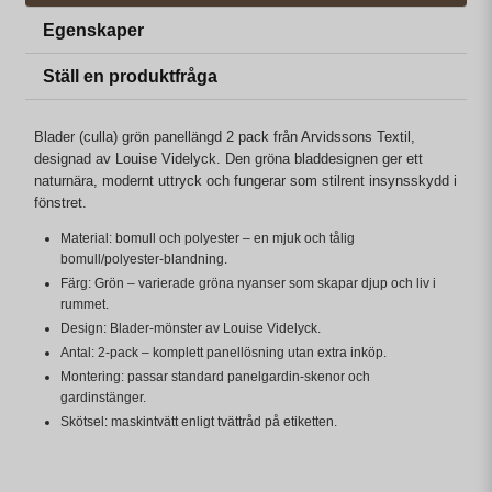
Egenskaper
Ställ en produktfråga
Blader (culla) grön panellängd 2 pack från Arvidssons Textil,
designad av Louise Videlyck. Den gröna bladdesignen ger ett
naturnära, modernt uttryck och fungerar som stilrent insynsskydd i
fönstret.
Material: bomull och polyester – en mjuk och tålig
bomull/polyester-blandning.
Färg: Grön – varierade gröna nyanser som skapar djup och liv i
rummet.
Design: Blader-mönster av Louise Videlyck.
Antal: 2-pack – komplett panellösning utan extra inköp.
Montering: passar standard panelgardin-skenor och
gardinstänger.
Skötsel: maskintvätt enligt tvättråd på etiketten.