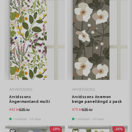
ARVIDSSONS
ARVIDSSONS
Arvidssons
Arvidssons Anemon
Ångermanland multi
beige panellängd 2 pack
panellängd 2 pack
442 kr
635 kr
475 kr
635 kr
I webblager - 4-8 dagar
I webblager - 4-8 dagar
-18%
-26%