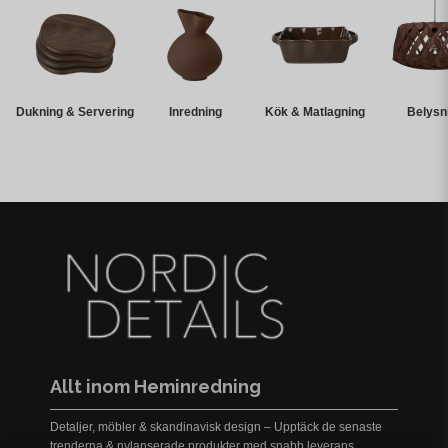
Dukning & Servering
Inredning
Kök & Matlagning
Belysn
Allt inom Heminredning
Detaljer, möbler & skandinavisk design – Upptäck de senaste
trenderna & nylanserade produkter med snabb leverans,