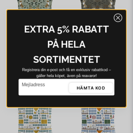
EXTRA 5% RABATT
PÅ HELA
ARVIDSSONS
ARVIDSSONS
SORTIMENTET
Arvidssons Rävstigen
Arvidssons Rävstigen
grön kuddfodral
brun kuddfodral
Registrera din e‑post och få en exklusiv rabattkod –
181 kr
258 kr
187 kr
258 kr
gäller hela köpet, även på reavaror!
email
Mejladress
I webblager - 4-8 dagar
I webblager - 4-8 dagar
HÄMTA KOD
-33%
-24%