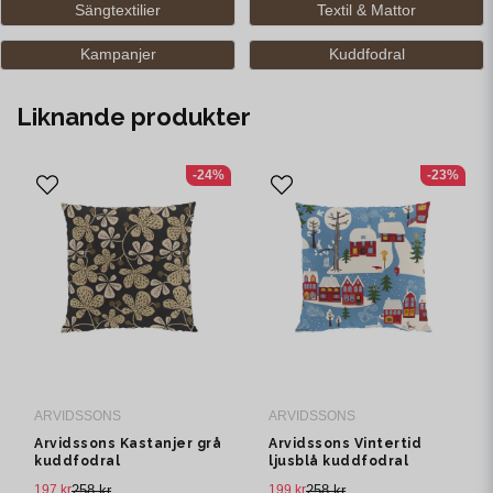
Sängtextilier
Textil & Mattor
Kampanjer
Kuddfodral
Liknande produkter
-24%
-23%
ARVIDSSONS
ARVIDSSONS
Arvidssons Kastanjer grå
Arvidssons Vintertid
kuddfodral
ljusblå kuddfodral
197 kr
258 kr
199 kr
258 kr