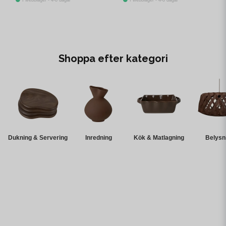
I webblager - 4-8 dagar
I webblager - 4-8 dagar
Shoppa efter kategori
Dukning & Servering
Inredning
Kök & Matlagning
Belysn