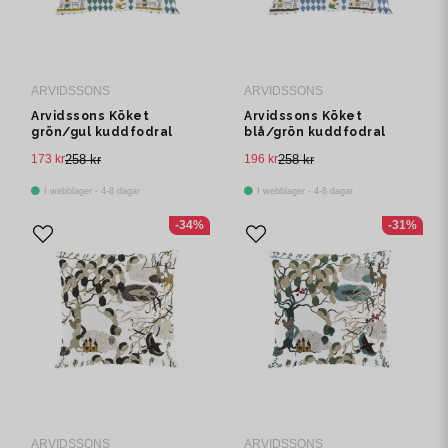
ARVIDSSONS
ARVIDSSONS
Arvidssons Köket
Arvidssons Köket
grön/gul kuddfodral
blå/grön kuddfodral
173 kr
258 kr
196 kr
258 kr
I webblager - 4-8 dagar
I webblager - 4-8 dagar
-34%
-31%
ARVIDSSONS
ARVIDSSONS