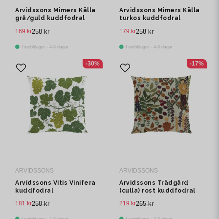
Arvidssons Mimers Källa
Arvidssons Mimers Källa
grå/guld kuddfodral
turkos kuddfodral
169 kr
258 kr
179 kr
258 kr
I webblager - 4-8 dagar
I webblager - 4-8 dagar
-30%
-17%
ARVIDSSONS
ARVIDSSONS
Arvidssons Vitis Vinifera
Arvidssons Trädgård
kuddfodral
(culla) rost kuddfodral
181 kr
258 kr
219 kr
265 kr