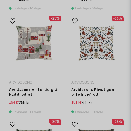
I webblager - 4-8 dagar
I webblager - 4-8 dagar
-25%
-30%
ARVIDSSONS
ARVIDSSONS
Arvidssons Vintertid grå
Arvidssons Rävstigen
kuddfodral
offwhite/röd
kuddfodral
194 kr
258 kr
181 kr
258 kr
I webblager - 4-8 dagar
I webblager - 4-8 dagar
-30%
-28%