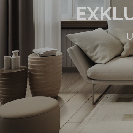
EXKL
U