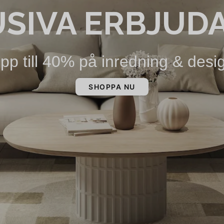
USIVA ERBJUD
pp till 40% på inredning & desi
SHOPPA NU