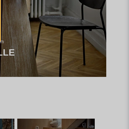
em
LLE