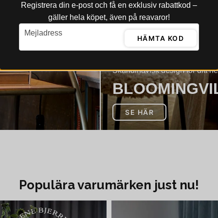
Registrera din e‑post och få en exklusiv rabattkod –
gäller hela köpet, även på reavaror!
email
Mejladress
HÄMTA KOD
Skandinavisk design för ditt h
BLOOMINGVI
SE HÄR
Populära varumärken just nu!