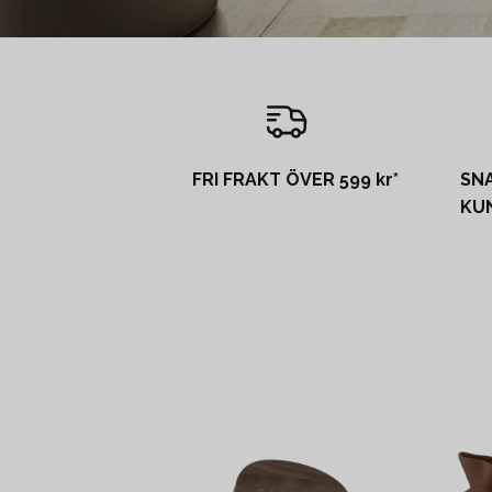
FRI FRAKT ÖVER 599 kr*
SN
KU