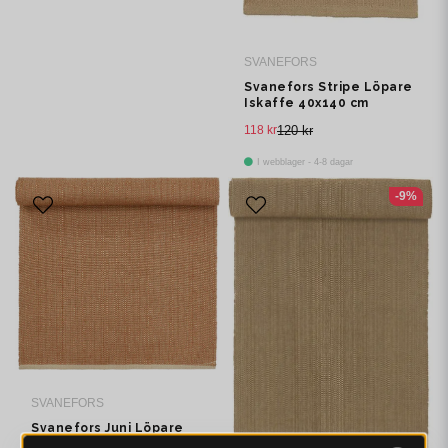
SVANEFORS
Svanefors Stripe Löpare
Iskaffe 40x140 cm
118 kr
120 kr
I webblager - 4-8 dagar
-9%
SVANEFORS
Svanefors Juni Löpare
Kanel 35x90 cm