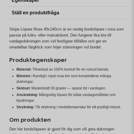
Egenskaper
Ställ en produktfråga
Stripe Löpare Rose 40x140cm är en randig bordslöpare i rosa som
passar på köks- eller matsalsbord. Den fungerar lika bra till
vardagsdukningen som vid festligare tillfällen och ger en
omedelbar färgklick som höjer stämningen vid bordet.
Produktegenskaper
Material:
Tillverkad av 100% bomull för en robust känsla.
Mönster:
Randigt i mjuk rosa ton som kompletterar många
dukningar.
Skötsel:
Maskintvätt 30 grader — sparar tid i vardagen.
Användning:
Mångsidig löpare för både vardagsmåltider och
bjudningar.
Strykning:
Tål strykning i medeltemperatur för ett prydligt intryck.
Om produkten
Den här bordslöparen är gjord för dig som vill göra dukningen