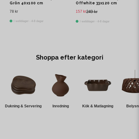
Grön 40x100 cm
Offwhite 33x120 cm
78 kr
157 kr
249 kr
I webblager - 4-8 dagar
I webblager - 4-8 dagar
Shoppa efter kategori
Dukning & Servering
Inredning
Kök & Matlagning
Belysn