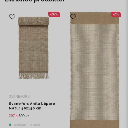
-26%
-2%
SVANEFORS
Svanefors Anita Löpare
Natur 40x140 cm
297 kr
399 kr
I webblager - 4-8 dagar