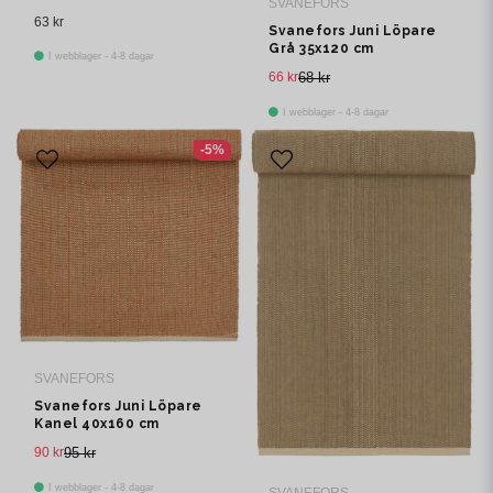
SVANEFORS
63 kr
Svanefors Juni Löpare
Grå 35x120 cm
I webblager - 4-8 dagar
66 kr
68 kr
I webblager - 4-8 dagar
-5%
SVANEFORS
Svanefors Juni Löpare
Kanel 40x160 cm
90 kr
95 kr
I webblager - 4-8 dagar
SVANEFORS