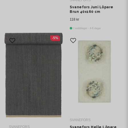
Svanefors Juni Löpare
Brun 40x160 cm
118 kr
I webblager - 4-8 dagar
-5%
SVANEFORS
SVANEFORS
Svanefors Helle Löpare