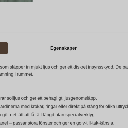
Egenskaper
 som släpper in mjukt ljus och ger ett diskret insynsskydd. De p
tämning i rummet.
erar solljus och ger ett behagligt ljusgenomsläpp.
dinerna med krokar, ringar eller direkt på stång för olika uttryc
 gör det lätt att få rätt längd utan specialverktyg.
l – passar stora fönster och ger en golv-till-tak-känsla.