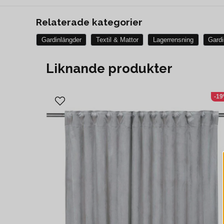
Relaterade kategorier
Gardinlängder
Textil & Mattor
Lagerrensning
Gardi
Liknande produkter
-1