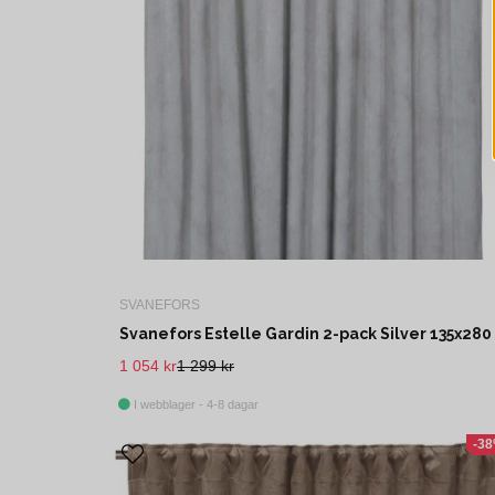
SVANEFORS
1 054 kr
1 299 kr
I webblager - 4-8 dagar
-3