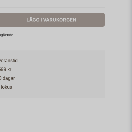
LÄGG I VARUKORGEN
omgående
veranstid
599 kr
0 dagar
 fokus