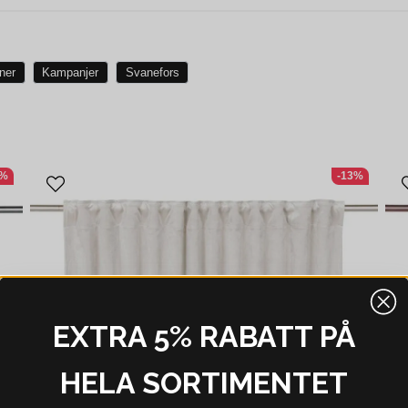
ner
Kampanjer
Svanefors
9%
-13%
EXTRA 5% RABATT PÅ
HELA SORTIMENTET