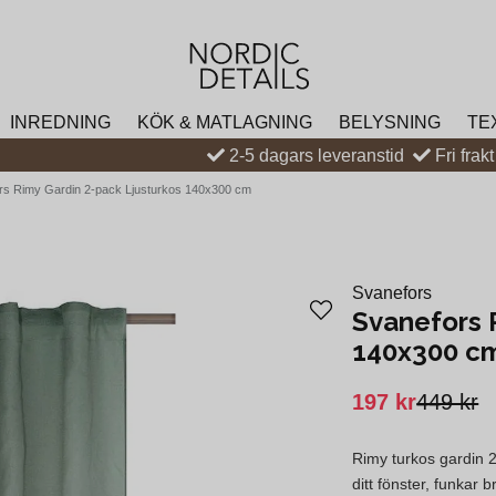
INREDNING
KÖK & MATLAGNING
BELYSNING
TE
2-5 dagars leveranstid
Fri frak
rs Rimy Gardin 2-pack Ljusturkos 140x300 cm
Svanefors
Svanefors 
140x300 c
197 kr
449 kr
Rimy turkos gardin 2
ditt fönster, funkar 