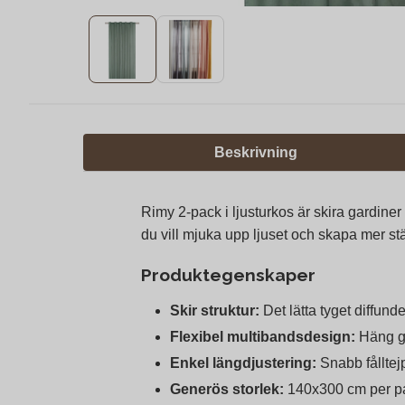
Beskrivning
Rimy 2-pack i ljusturkos är skira gardiner
du vill mjuka upp ljuset och skapa mer s
Produktegenskaper
Skir struktur:
Det lätta tyget diffund
Flexibel multibandsdesign:
Häng gar
Enkel längdjustering:
Snabb fålltejp
Generös storlek:
140x300 cm per pane