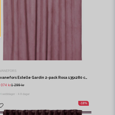
VANEFORS
Svanefors Estelle Gardin 2-pack Rosa 135x280 cm
 074 kr
1 299 kr
I webblager - 4-8 dagar
-18%