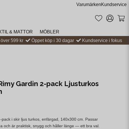
Varumärken
Kundservice
XTIL & MATTOR
MÖBLER
t över 599 kr
Öppet köp i 30 dagar
Kundservice i fokus
Rimy Gardin 2-pack Ljusturkos
m
-pack i skir ljus turkos, enfärgad, 140x300 cm. Passar
bra och är praktisk, snygg och håller länge — ett bra val.