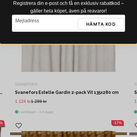
Registrera din e‑post och få en exklusiv rabattkod –
gäller hela köpet, även på reavaror!
email
Mejladress
HÄMTA KOD
SVANEFORS
S
Svanefors Estelle Gardin 2-pack Silver 135x280 cm
Svanefors Estelle Gardin 2-pack Vit 135x280 cm
1 124 kr
1 299 kr
1
I webblager - 4-8 dagar
8%
-17%