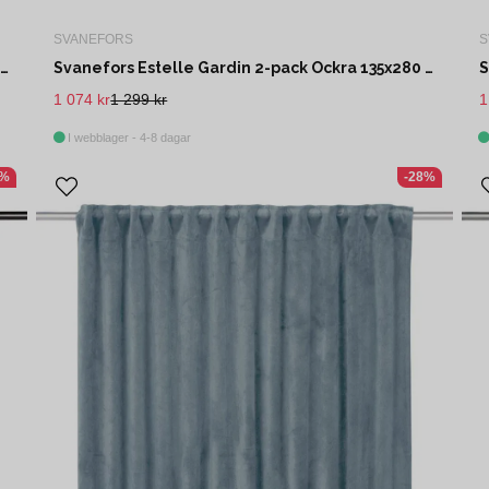
SVANEFORS
S
Svanefors Estelle Gardin 2-pack Nougat 135x280 cm
Svanefors Estelle Gardin 2-pack Ockra 135x280 cm
1 074 kr
1 299 kr
1
I webblager - 4-8 dagar
9%
-28%