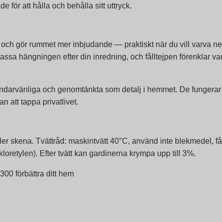
 för att hålla och behålla sitt uttryck.
 och gör rummet mer inbjudande — praktiskt när du vill varva ner
passa hängningen efter din inredning, och fålltejpen förenklar v
ändarvänliga och genomtänkta som detalj i hemmet. De fungerar l
an att tappa privatlivet.
ler skena. Tvättråd: maskintvätt 40°C, använd inte blekmedel, f
kloretylen). Efter tvätt kan gardinerna krympa upp till 3%.
00 förbättra ditt hem