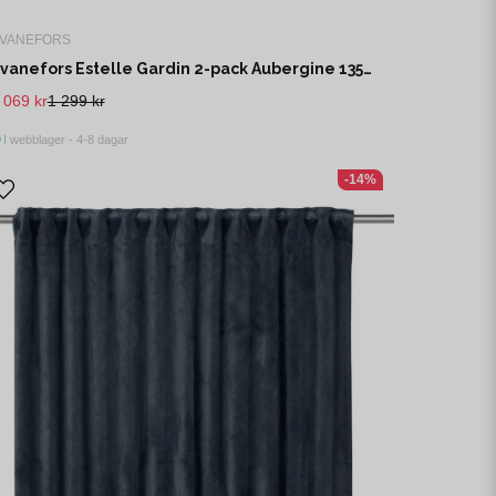
VANEFORS
Svanefors Estelle Gardin 2-pack Aubergine 135x280 cm
 069 kr
1 299 kr
I webblager - 4-8 dagar
-14%