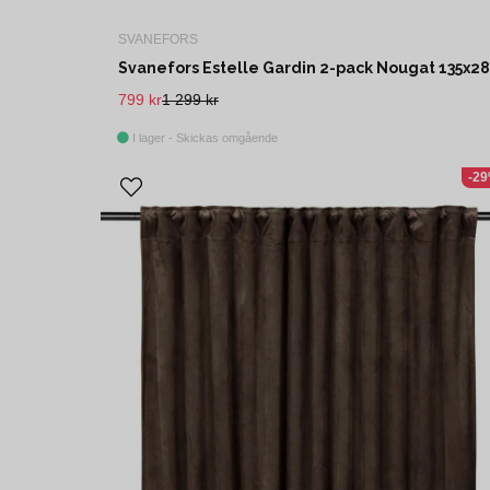
SVANEFORS
799 kr
1 299 kr
I lager - Skickas omgående
-2