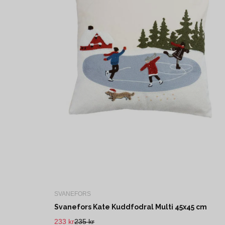
SVANEFORS
Svanefors Kate Kuddfodral Multi 45x45 cm
233 kr
235 kr