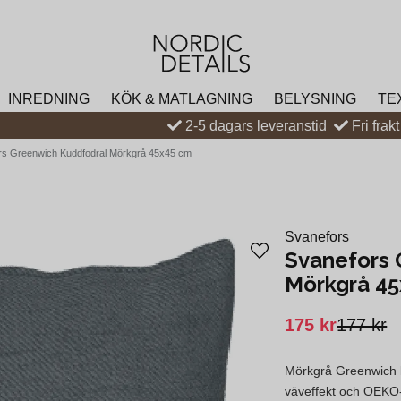
INREDNING
KÖK & MATLAGNING
BELYSNING
TE
2-5 dagars leveranstid
Fri frak
rs Greenwich Kuddfodral Mörkgrå 45x45 cm
Svanefors
Svanefors 
Mörkgrå 4
175 kr
177 kr
Mörkgrå Greenwich k
väveffekt och OEKO-TE