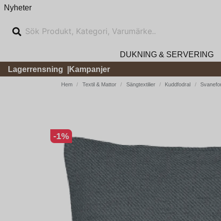
Nyheter
DUKNING & SERVERING
Lagerrensning
Kampanjer
Hem
Textil & Mattor
Sängtextilier
Kuddfodral
Svanefo
-
1
%