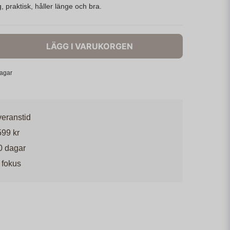
 praktisk, håller länge och bra.
LÄGG I VARUKORGEN
dagar
veranstid
599 kr
0 dagar
 fokus