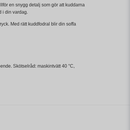
llför en snygg detalj som gör att kuddarna
d i din vardag.
yck. Med rätt kuddfodral blir din soffa
ende. Skötselråd: maskintvätt 40 °C,