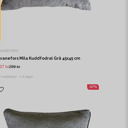
VANEFORS
vanefors Mila Kuddfodral Grå 45x45 cm
07 kr
299 kr
I webblager - 4-8 dagar
-57%