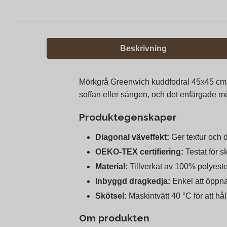
Beskrivning
Mörkgrå Greenwich kuddfodral 45x45 cm är e
soffan eller sängen, och det enfärgade mör
Produktegenskaper
Diagonal väveffekt:
Ger textur och d
OEKO‑TEX certifiering:
Testat för s
Material:
Tillverkat av 100% polyester, 
Inbyggd dragkedja:
Enkel att öppna
Skötsel:
Maskintvätt 40 °C för att hål
Om produkten