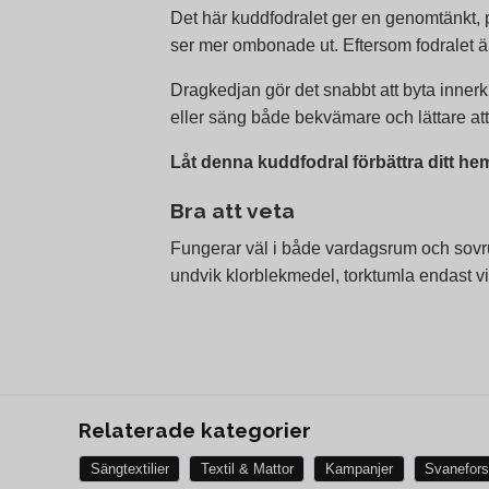
Det här kuddfodralet ger en genomtänkt, p
ser mer ombonade ut. Eftersom fodralet är gj
Dragkedjan gör det snabbt att byta innerku
eller säng både bekvämare och lättare att 
Låt denna kuddfodral förbättra ditt he
Bra att veta
Fungerar väl i både vardagsrum och sovr
undvik klorblekmedel, torktumla endast vi
Relaterade kategorier
Sängtextilier
Textil & Mattor
Kampanjer
Svanefor