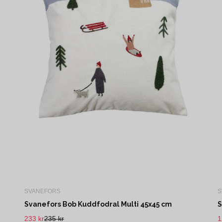
SVANEFORS
S
Svanefors Bob Kuddfodral Multi 45x45 cm
S
233 kr
235 kr
1