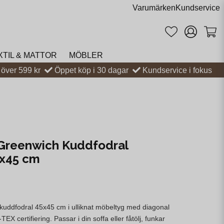
Varumärken
Kundservice
XTIL & MATTOR
MÖBLER
t över 599 kr
Öppet köp i 30 dagar
Kundservice i fokus
Greenwich Kuddfodral
5x45 cm
uddfodral 45x45 cm i ulliknat möbeltyg med diagonal
X certifiering. Passar i din soffa eller fåtölj, funkar