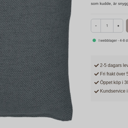
som kudde, är snygg,
-
+
I webblager - 4-8 
2-5 dagars le
Fri frakt över 
Öppet köp i 3
Kundservice i