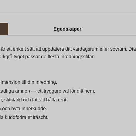
Egenskaper
tt enkelt sätt att uppdatera ditt vardagsrum eller sovrum. Diago
kgrå tyget passar de flesta inredningsstilar.
imension till din inredning.
kadliga ämnen — ett tryggare val för ditt hem.
slitstarkt och lätt att hålla rent.
 och byta innerkudde.
la kuddfodralet fräscht.