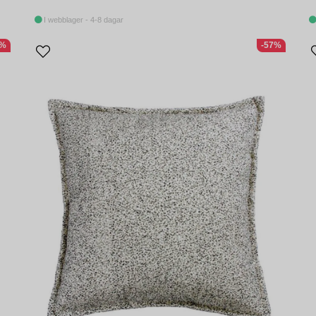
I webblager - 4-8 dagar
7%
-57%