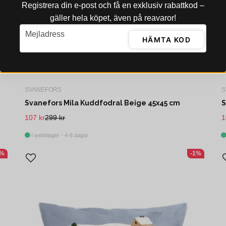
Registrera din e‑post och få en exklusiv rabattkod –
gäller hela köpet, även på reavaror!
email
Mejladress
HÄMTA KOD
SVANEFORS
S
Svanefors Mila Kuddfodral Beige 45x45 cm
S
107 kr
299 kr
1
I webblager - 4-8 dagar
1%
-1%