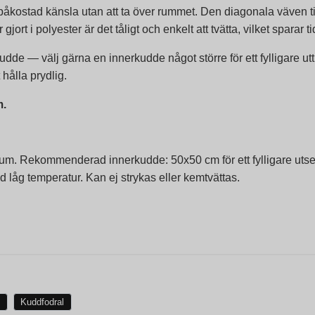
åkostad känsla utan att ta över rummet. Den diagonala väven ti
ort i polyester är det tåligt och enkelt att tvätta, vilket sparar ti
dde — välj gärna en innerkudde något större för ett fylligare uttr
hålla prydlig.
m.
um. Rekommenderad innerkudde: 50x50 cm för ett fylligare utse
d låg temperatur. Kan ej strykas eller kemtvättas.
s
Kuddfodral