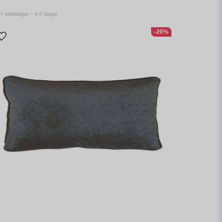
I webblager - 4-8 dagar
-26%