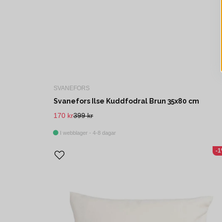
SVANEFORS
Svanefors Ilse Kuddfodral Brun 35x80 cm
170 kr
399 kr
I webblager - 4-8 dagar
-