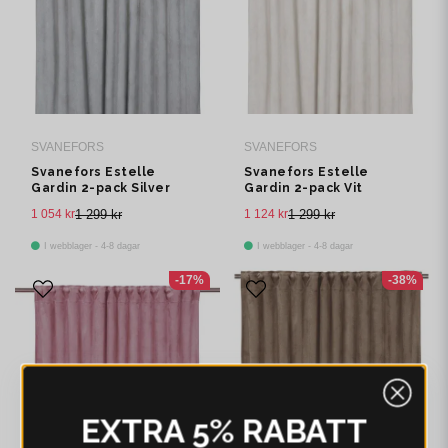
SVANEFORS
SVANEFORS
Svanefors Estelle
Svanefors Estelle
Gardin 2-pack Silver
Gardin 2-pack Vit
135x280 cm
135x280 cm
1 054 kr
1 299 kr
1 124 kr
1 299 kr
I webblager - 4-8 dagar
I webblager - 4-8 dagar
-17%
-38%
EXTRA 5% RABATT