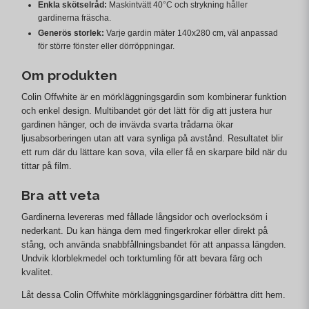
Enkla skötselråd:
Maskintvätt 40°C och strykning håller
gardinerna fräscha.
Generös storlek:
Varje gardin mäter 140x280 cm, väl anpassad
för större fönster eller dörröppningar.
Om produkten
Colin Offwhite är en mörkläggningsgardin som kombinerar funktion
och enkel design. Multibandet gör det lätt för dig att justera hur
gardinen hänger, och de invävda svarta trådarna ökar
ljusabsorberingen utan att vara synliga på avstånd. Resultatet blir
ett rum där du lättare kan sova, vila eller få en skarpare bild när du
tittar på film.
Bra att veta
Gardinerna levereras med fållade långsidor och overlocksöm i
nederkant. Du kan hänga dem med fingerkrokar eller direkt på
stång, och använda snabbfållningsbandet för att anpassa längden.
Undvik klorblekmedel och torktumling för att bevara färg och
kvalitet.
Låt dessa Colin Offwhite mörkläggningsgardiner förbättra ditt hem.