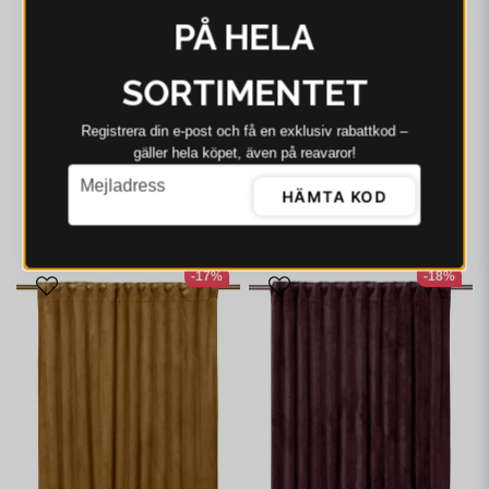
PÅ HELA
SORTIMENTET
Registrera din e‑post och få en exklusiv rabattkod –
SVANEFORS
SVANEFORS
gäller hela köpet, även på reavaror!
Svanefors Estelle
Svanefors Estelle
email
Gardin 2-pack Rosa
Gardin 2-pack Nougat
Mejladress
135x280 cm
135x280 cm
HÄMTA KOD
1 074 kr
1 299 kr
799 kr
1 299 kr
I webblager - 4-8 dagar
I lager - Skickas omgående
-17%
-18%