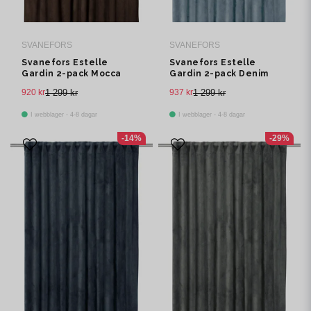
SVANEFORS
SVANEFORS
Svanefors Estelle
Svanefors Estelle
Gardin 2-pack Mocca
Gardin 2-pack Denim
135x280 cm
135x280 cm
920 kr
1 299 kr
937 kr
1 299 kr
I webblager - 4-8 dagar
I webblager - 4-8 dagar
-14%
-29%