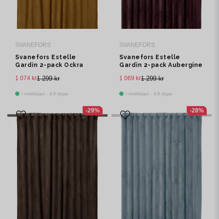
SVANEFORS
SVANEFORS
Svanefors Estelle
Svanefors Estelle
Gardin 2-pack Ockra
Gardin 2-pack Aubergine
135x280 cm
135x280 cm
1 074 kr
1 299 kr
1 069 kr
1 299 kr
I webblager - 4-8 dagar
I webblager - 4-8 dagar
-29%
-28%