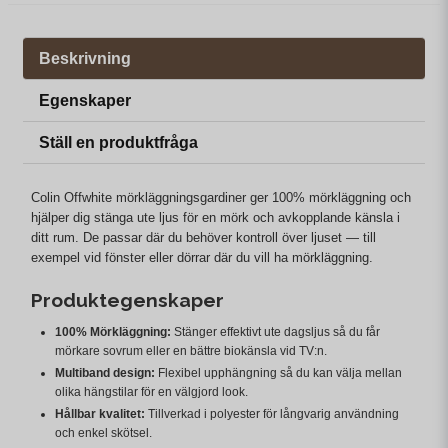
Beskrivning
Egenskaper
Ställ en produktfråga
Colin Offwhite mörkläggningsgardiner ger 100% mörkläggning och
hjälper dig stänga ute ljus för en mörk och avkopplande känsla i
ditt rum. De passar där du behöver kontroll över ljuset — till
exempel vid fönster eller dörrar där du vill ha mörkläggning.
Produktegenskaper
100% Mörkläggning:
Stänger effektivt ute dagsljus så du får
mörkare sovrum eller en bättre biokänsla vid TV:n.
Multiband design:
Flexibel upphängning så du kan välja mellan
olika hängstilar för en välgjord look.
Hållbar kvalitet:
Tillverkad i polyester för långvarig användning
och enkel skötsel.