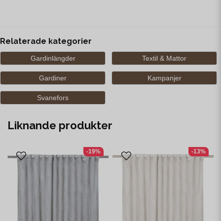
Relaterade kategorier
Gardinlängder
Textil & Mattor
Gardiner
Kampanjer
Svanefors
Liknande produkter
-19%
-13%