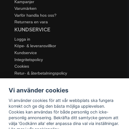
Kampanjer
Varumärken
Varför handla hos oss?
Returnera en vara
KUNDSERVICE
Logga in
Köpe- & leveransvillkor
Kundservice
Integritetspolicy
Cookies
Retur- & återbetalningspolicy
SORTIMENT
Vi använder cookies
Dukning & Servering
Inredning
Vi använder cookies för att vår webbplats ska fungera
Kök & Matlagning
korrekt och ge dig den bästa möjliga upplevelsen.
Belysning
Cookies kan användas för både personlig och icke-
personlig annonsering. Bekräfta ditt samtycke genom att
Textil & Mattor
välja 'Godkänn alla' eller anpassa dina val via inställningar.
Möbler