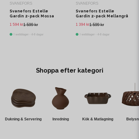
SVANEFORS
SVANEFORS
Svanefors Estelle
Svanefors Estelle
Gardin 2-pack Mossa
Gardin 2-pack Mellangrå
135x320 cm
135x320 cm
1 594 kr
1 599 kr
1 394 kr
1 599 kr
I webblager - 4-8 dagar
I webblager - 4-8 dagar
Shoppa efter kategori
Dukning & Servering
Inredning
Kök & Matlagning
Belysn