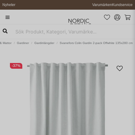
Nyheter
Varumärken
Kundservice
 & Mattor
Gardiner
Gardinlängder
Svanefors Colin Gardin 2-pack Offwhite 135x280 cm
-
37
%