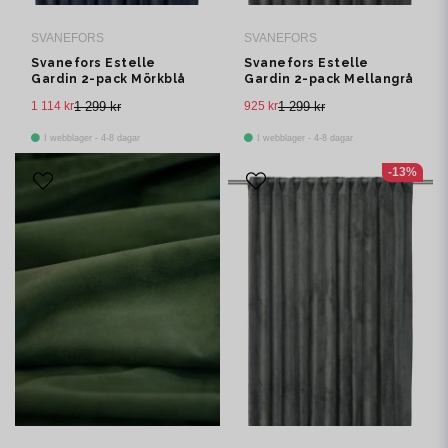
SVANEFORS
SVANEFORS
Svanefors Estelle
Svanefors Estelle
Gardin 2-pack Mörkblå
Gardin 2-pack Mellangrå
135x280 cm
135x280 cm
1 114 kr
1 299 kr
925 kr
1 299 kr
I webblager - 4-8 dagar
I webblager - 4-8 dagar
-13%