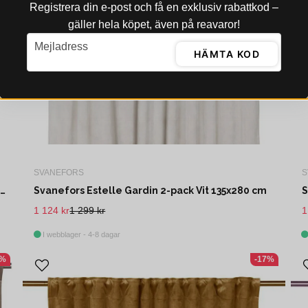
Registrera din e‑post och få en exklusiv rabattkod –
gäller hela köpet, även på reavaror!
email
Mejladress
HÄMTA KOD
SVANEFORS
S
Svanefors Estelle Gardin 2-pack Silver 135x280 cm
Svanefors Estelle Gardin 2-pack Vit 135x280 cm
1 124 kr
1 299 kr
1
I webblager - 4-8 dagar
8%
-17%