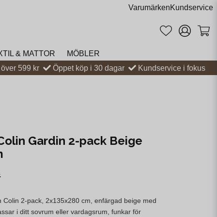
Varumärken
Kundservice
XTIL & MATTOR
MÖBLER
t över 599 kr
Öppet köp i 30 dagar
Kundservice i fokus
Colin Gardin 2-pack Beige
m
r
n Colin 2-pack, 2x135x280 cm, enfärgad beige med
assar i ditt sovrum eller vardagsrum, funkar för