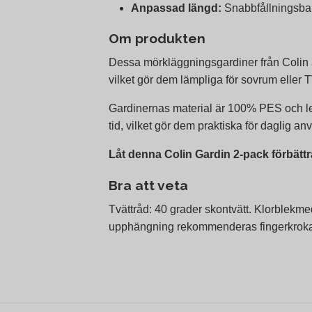
Anpassad längd:
Snabbfållningsban
Om produkten
Dessa mörkläggningsgardiner från Colin ä
vilket gör dem lämpliga för sovrum eller T
Gardinernas material är 100% PES och lev
tid, vilket gör dem praktiska för daglig a
Låt denna Colin Gardin 2-pack förbättr
Bra att veta
Tvättråd: 40 grader skontvätt. Klorblekme
upphängning rekommenderas fingerkrokar e