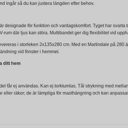
d ingår så du kan justera längden efter behov.
r designade för funktion och vardagskomfort. Tyget har svarta t
V-rum där ljus kan störa. Multibandet ger dig flexibilitet vid u
ereras i storleken 2x135x280 cm. Med en Martindale på 280 är 
nvändning vid fönster i hemmet.
a ditt hem
del får ej användas. Kan ej torktumlas. Tål strykning med mella
ller räkor; de är lämpliga för masthängning och kan anpassas ef