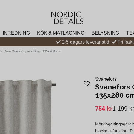
INREDNING
KÖK & MATLAGNING
BELYSNING
TE
2-5 dagars leveranstid
Fri frak
rs Colin Gardin 2-pack Beige 135x280 cm
Svanefors
Svanefors 
135x280 c
754 kr
1 199 k
Mörkläggningsgardi
blackout-funktion. P