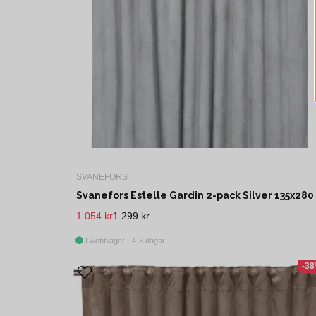
SVANEFORS
1 054 kr
1 299 kr
I webblager - 4-8 dagar
-3