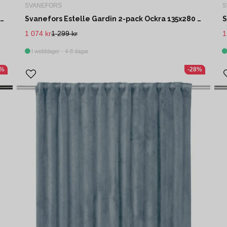
SVANEFORS
S
Svanefors Estelle Gardin 2-pack Nougat 135x280 cm
Svanefors Estelle Gardin 2-pack Ockra 135x280 cm
1 074 kr
1 299 kr
1
I webblager - 4-8 dagar
9%
-28%