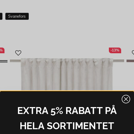
Svanefors
9%
-13%
EXTRA 5% RABATT PÅ
HELA SORTIMENTET