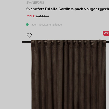
SVANEFORS
799 kr
1 299 kr
I lager - Skickas omgående
-2