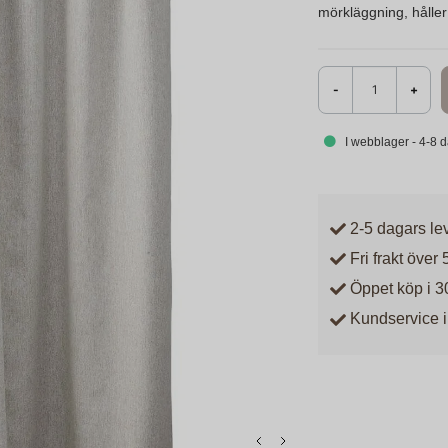
mörkläggning, håller 
-
+
I webblager - 4-8 
2-5 dagars le
Fri frakt över 
Öppet köp i 3
Kundservice i