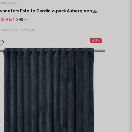
VANEFORS
Svanefors Estelle Gardin 2-pack Aubergine 135x280 cm
 069 kr
1 299 kr
I webblager - 4-8 dagar
-14%