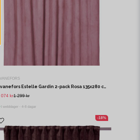
VANEFORS
Svanefors Estelle Gardin 2-pack Rosa 135x280 cm
 074 kr
1 299 kr
I webblager - 4-8 dagar
-18%