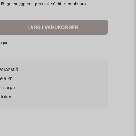
länge, snygg och praktisk så ditt rum blir bra.
LÄGG I VARUKORGEN
dagar
veranstid
599 kr
0 dagar
 fokus