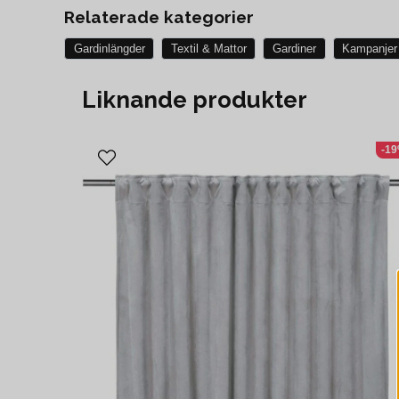
Relaterade kategorier
Gardinlängder
Textil & Mattor
Gardiner
Kampanjer
Liknande produkter
-1