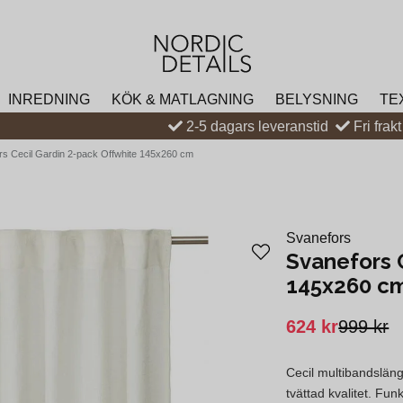
INREDNING
KÖK & MATLAGNING
BELYSNING
TE
2-5 dagars leveranstid
Fri frak
rs Cecil Gardin 2-pack Offwhite 145x260 cm
Svanefors
Svanefors 
145x260 c
624 kr
999 kr
Cecil multibandslän
tvättad kvalitet. Funk