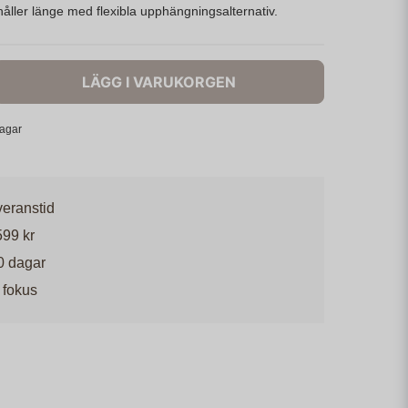
håller länge med flexibla upphängningsalternativ.
LÄGG I VARUKORGEN
dagar
veranstid
599 kr
0 dagar
 fokus