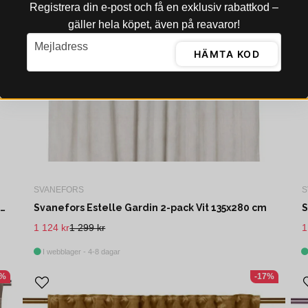
Registrera din e‑post och få en exklusiv rabattkod –
gäller hela köpet, även på reavaror!
email
Mejladress
HÄMTA KOD
SVANEFORS
S
Svanefors Estelle Gardin 2-pack Silver 135x280 cm
Svanefors Estelle Gardin 2-pack Vit 135x280 cm
1 124 kr
1 299 kr
1
I webblager - 4-8 dagar
8%
-17%