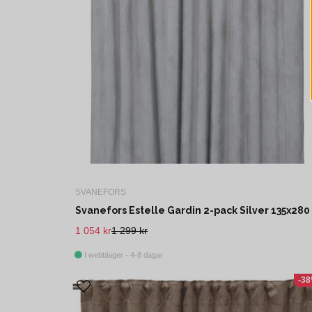
SVANEFORS
1 054 kr
1 299 kr
I webblager - 4-8 dagar
-3