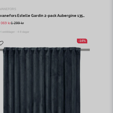
VANEFORS
Svanefors Estelle Gardin 2-pack Aubergine 135x280 cm
 069 kr
1 299 kr
I webblager - 4-8 dagar
-14%