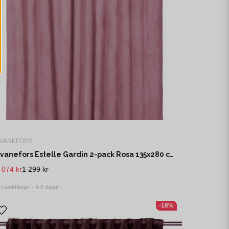
VANEFORS
Svanefors Estelle Gardin 2-pack Rosa 135x280 cm
 074 kr
1 299 kr
I webblager - 4-8 dagar
-18%