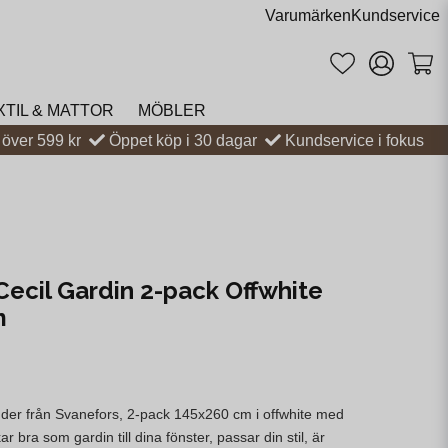
Varumärken
Kundservice
XTIL & MATTOR
MÖBLER
t över 599 kr
Öppet köp i 30 dagar
Kundservice i fokus
Cecil Gardin 2-pack Offwhite
m
gder från Svanefors, 2‑pack 145x260 cm i offwhite med
ar bra som gardin till dina fönster, passar din stil, är