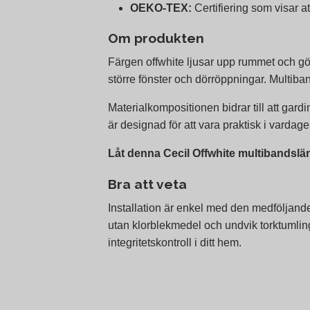
OEKO‑TEX:
Certifiering som visar at
Om produkten
Färgen offwhite ljusar upp rummet och gö
större fönster och dörröppningar. Multiba
Materialkompositionen bidrar till att gard
är designad för att vara praktisk i vardag
Låt denna Cecil Offwhite multibandslän
Bra att veta
Installation är enkel med den medföljand
utan klorblekmedel och undvik torktumling 
integritetskontroll i ditt hem.