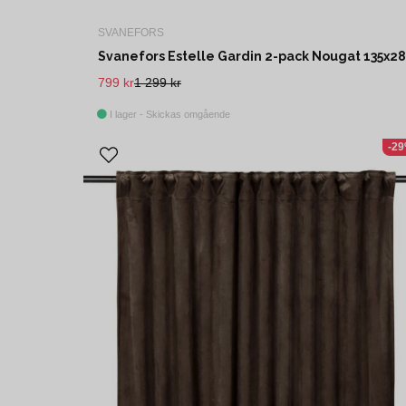
SVANEFORS
799 kr
1 299 kr
I lager - Skickas omgående
-2