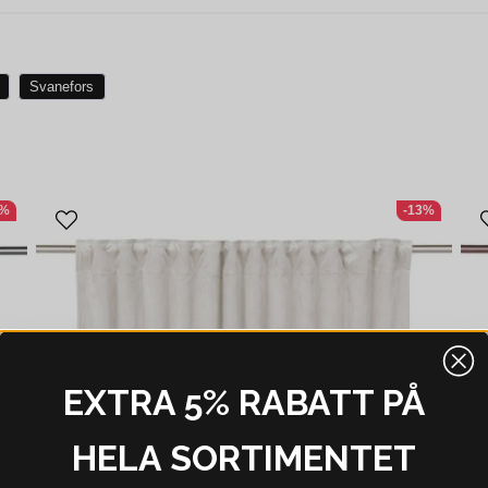
Svanefors
9%
-13%
EXTRA 5% RABATT PÅ
HELA SORTIMENTET