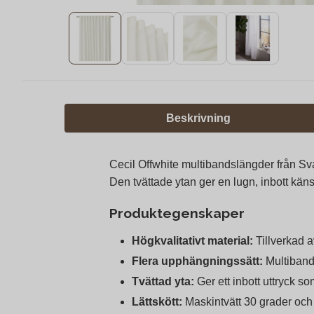
Beskrivning
Cecil Offwhite multibandslängder från Sva
Den tvättade ytan ger en lugn, inbott kän
Produktegenskaper
Högkvalitativt material:
Tillverkad a
Flera upphängningssätt:
Multiband 
Tvättad yta:
Ger ett inbott uttryck s
Lättskött:
Maskintvätt 30 grader och 