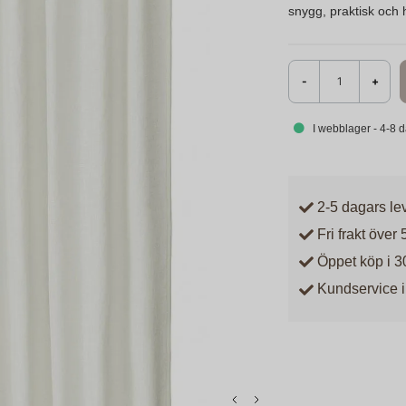
snygg, praktisk och 
-
+
I webblager - 4-8 
2-5 dagars le
Fri frakt över 
Öppet köp i 3
Kundservice i