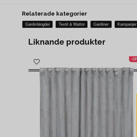
Relaterade kategorier
Gardinlängder
Textil & Mattor
Gardiner
Kampanjer
Liknande produkter
-1