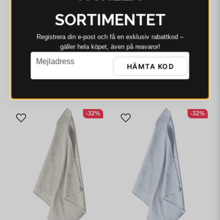
SORTIMENTET
Registrera din e‑post och få en exklusiv rabattkod –
gäller hela köpet, även på reavaror!
SVANEFORS
SVANEFORS
email
Svanefors Julie
Svanefors Sabina
Mejladress
HÄMTA KOD
Kökshandduk Grön 50x70
Kökshandduk Havre
cm
50x70 cm
96 kr
149 kr
88 kr
129 kr
I webblager - 4-8 dagar
I webblager - 4-8 dagar
-32%
-32%