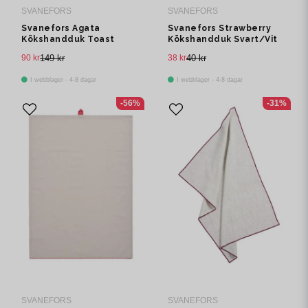
SVANEFORS
SVANEFORS
Svanefors Agata
Svanefors Strawberry
Kökshandduk Toast
Kökshandduk Svart/Vit
50x70 cm
47x70 cm
90 kr
149 kr
38 kr
40 kr
I webblager - 4-8 dagar
I webblager - 4-8 dagar
-56%
-31%
SVANEFORS
SVANEFORS