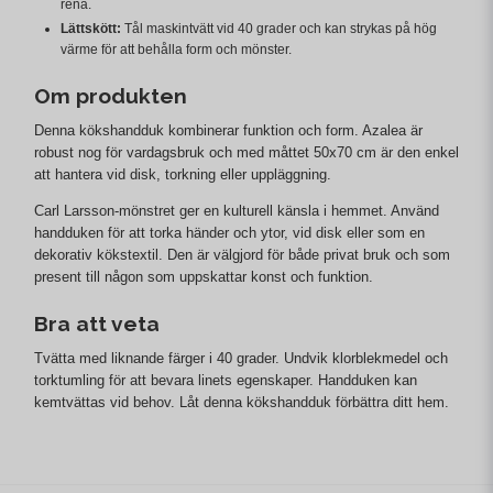
rena.
Lättskött:
Tål maskintvätt vid 40 grader och kan strykas på hög
värme för att behålla form och mönster.
Om produkten
Denna kökshandduk kombinerar funktion och form. Azalea är
robust nog för vardagsbruk och med måttet 50x70 cm är den enkel
att hantera vid disk, torkning eller uppläggning.
Carl Larsson-mönstret ger en kulturell känsla i hemmet. Använd
handduken för att torka händer och ytor, vid disk eller som en
dekorativ kökstextil. Den är välgjord för både privat bruk och som
present till någon som uppskattar konst och funktion.
Bra att veta
Tvätta med liknande färger i 40 grader. Undvik klorblekmedel och
torktumling för att bevara linets egenskaper. Handduken kan
kemtvättas vid behov. Låt denna kökshandduk förbättra ditt hem.