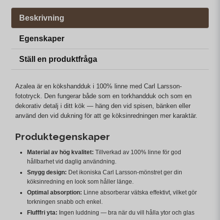
Beskrivning
Egenskaper
Ställ en produktfråga
Azalea är en kökshandduk i 100% linne med Carl Larsson-
fototryck. Den fungerar både som en torkhandduk och som en
dekorativ detalj i ditt kök — häng den vid spisen, bänken eller
använd den vid dukning för att ge köksinredningen mer karaktär.
Produktegenskaper
Material av hög kvalitet:
Tillverkad av 100% linne för god
hållbarhet vid daglig användning.
Snygg design:
Det ikoniska Carl Larsson-mönstret ger din
köksinredning en look som håller länge.
Optimal absorption:
Linne absorberar vätska effektivt, vilket gör
torkningen snabb och enkel.
Flufffri yta:
Ingen luddning — bra när du vill hålla ytor och glas