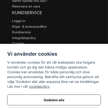
Varför handla hos oss?
Returnera en vara
KUNDSERVICE
Logga in
Köpe- & leveransvillkor
Kundservice
Integritetspolicy
Cookies
Retur- & återbetalningspolicy
Vi använder cookies
SORTIMENT
Vi använder cookies för att vår webbplats ska fungera
Dukning & Servering
korrekt och ge dig den bästa möjliga upplevelsen.
Inredning
Cookies kan användas för både personlig och icke-
Kök & Matlagning
personlig annonsering. Bekräfta ditt samtycke genom att
Belysning
välja 'Godkänn alla' eller anpassa dina val via inställningar.
Läs mer i vår
cookiepolicy
.
Textil & Mattor
Möbler
Godkänn alla