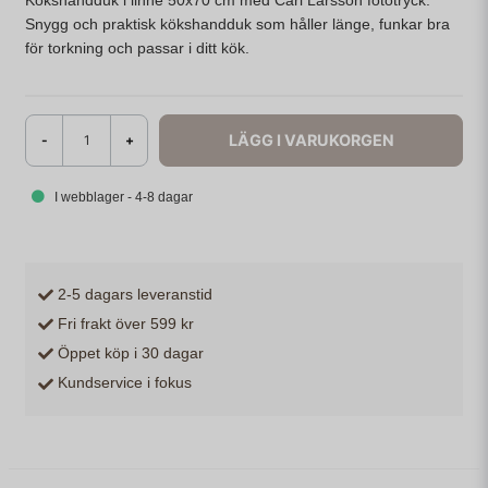
Kökshandduk i linne 50x70 cm med Carl Larsson fototryck.
Snygg och praktisk kökshandduk som håller länge, funkar bra
för torkning och passar i ditt kök.
LÄGG I VARUKORGEN
-
+
I webblager - 4-8 dagar
2-5 dagars leveranstid
Fri frakt över 599 kr
Öppet köp i 30 dagar
Kundservice i fokus