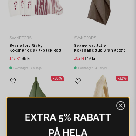
SVANEFORS
SVANEFORS
Svanefors Gaby
Svanefors Julie
Kökshandduk 3-pack Röd
Kökshandduk Brun 50x70
47x70 cm
cm
147 kr
199 kr
102 kr
149 kr
I webblager - 4-8 dagar
I webblager - 4-8 dagar
-36%
-32%
EXTRA 5% RABATT
PÅ HELA