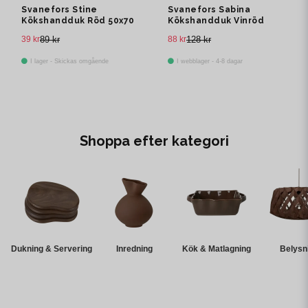
Svanefors Stine
Svanefors Sabina
Kökshandduk Röd 50x70
Kökshandduk Vinröd
cm
50x70 cm
39 kr
89 kr
88 kr
128 kr
I lager - Skickas omgående
I webblager - 4-8 dagar
Shoppa efter kategori
Dukning & Servering
Inredning
Kök & Matlagning
Belysn