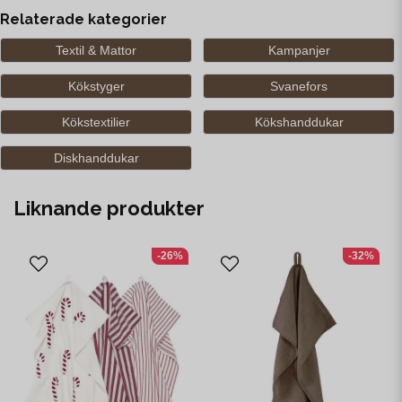
Relaterade kategorier
Textil & Mattor
Kampanjer
Kökstyger
Svanefors
Kökstextilier
Kökshanddukar
Diskhanddukar
Liknande produkter
-26%
-32%