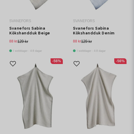
SVANEFORS
SVANEFORS
Svanefors Sabina
Svanefors Sabina
Kökshandduk Beige
Kökshandduk Denim
50x70 cm
50x70 cm
88 kr
129 kr
88 kr
129 kr
I webblager - 4-8 dagar
I webblager - 4-8 dagar
-56%
-56%