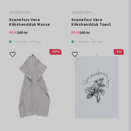
SVANEFORS
SVANEFORS
Svanefors Vera
Svanefors Vera
Kökshandduk Mossa
Kökshandduk Toast
50x70 cm
50x70 cm
66 kr
149 kr
66 kr
149 kr
I webblager - 4-8 dagar
I webblager - 4-8 dagar
-40%
-5%