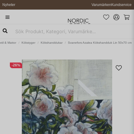
Nyheter
Varumärken
Kundservice
xtil & Mattor
Kökstyger
Kökshanddukar
Svanefors Azalea Kökshandduk Lin 50x70 cm
-
26
%