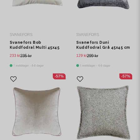
SVANEFORS
SVANEFORS
Svanefors Bob
Svanefors Duni
Kuddfodral Multi 45x45
Kuddfodral Grå 45x45 cm
cm
233 kr
235 kr
129 kr
299 kr
I webblager - 4-8 dagar
I webblager - 4-8 dagar
-57%
-57%