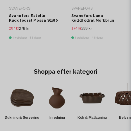
SVANEFORS
SVANEFORS
Svanefors Estelle
Svanefors Lana
Kuddfodral Mossa 35x80
Kuddfodral Mörkbrun
cm
45x45 cm
207 kr
279 kr
174 kr
399 kr
I webblager - 4-8 dagar
I webblager - 4-8 dagar
Shoppa efter kategori
Dukning & Servering
Inredning
Kök & Matlagning
Belysn