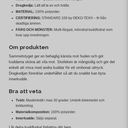
Dragkedja:
Lätt att ta av och tvätta.
MATERIAL:
100% polyester.
CERTIFIERING:
STANDARD 100 by OEKO-TEX® – fri från
skadliga ämnen.
FÄRG OCH MÖNSTER:
Multi-färgad, mönstrat kuddfodral som
livar upp inredningen.
Om produkten
Sammetstyget ger en behaglig känsla mot huden och gör
kuddarna sköna att vila mot. Storleken är mångsidig och gör det
enkelt att mixa med andra kuddar för ett ombonat uttryck.
Dragkedjan förenklar underhållet så att du snabbt kan byta
innerkudde.
Bra att veta
Tvätt:
Maskintvätt i max 30 grader. Undvik blekmedel och
torktumling.
Materialkomposition:
100% polyester.
Innerkudde:
Säljs separat.
Låt detta kuddfodral förbättra ditt hem.