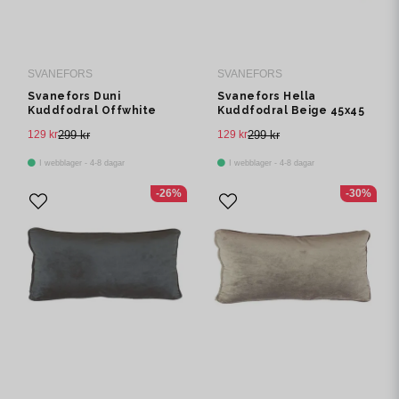
SVANEFORS
SVANEFORS
Svanefors Duni
Svanefors Hella
Kuddfodral Offwhite
Kuddfodral Beige 45x45
45x45 cm
cm
129 kr
299 kr
129 kr
299 kr
I webblager - 4-8 dagar
I webblager - 4-8 dagar
-26%
-30%