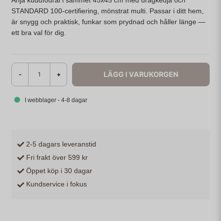
Anja kuddfodral i sammet 45x45 cm med dragkedja och
STANDARD 100-certifiering, mönstrat multi. Passar i ditt hem,
är snygg och praktisk, funkar som prydnad och håller länge —
ett bra val för dig.
LÄGG I VARUKORGEN
-
+
I webblager - 4-8 dagar
2-5 dagars leveranstid
Fri frakt över 599 kr
Öppet köp i 30 dagar
Kundservice i fokus