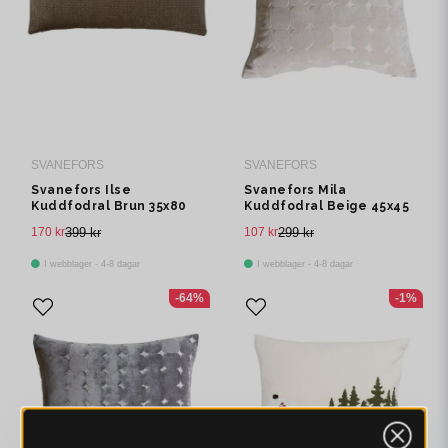
SVANEFORS
SVANEFORS
Svanefors Ilse
Svanefors Mila
Kuddfodral Brun 35x80
Kuddfodral Beige 45x45
cm
cm
170 kr
399 kr
107 kr
299 kr
I webblager - 4-8 dagar
I webblager - 4-8 dagar
-64%
-1%