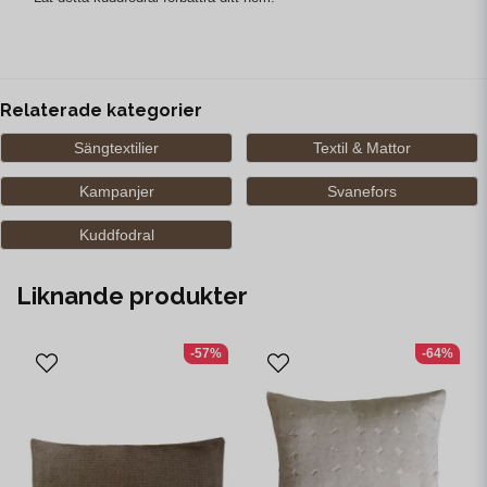
Relaterade kategorier
Sängtextilier
Textil & Mattor
Kampanjer
Svanefors
Kuddfodral
Liknande produkter
-57%
-64%