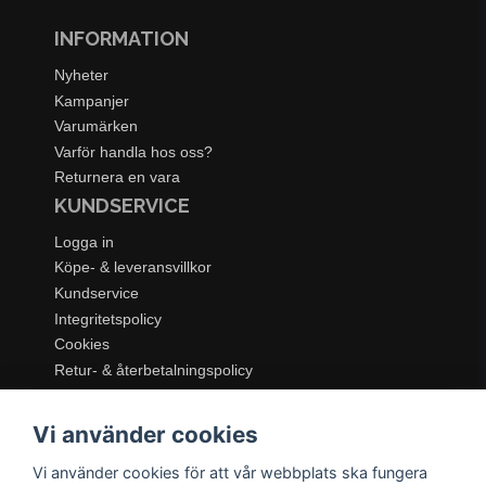
INFORMATION
Nyheter
Kampanjer
Varumärken
Varför handla hos oss?
Returnera en vara
KUNDSERVICE
Logga in
Köpe- & leveransvillkor
Kundservice
Integritetspolicy
Cookies
Retur- & återbetalningspolicy
SORTIMENT
Vi använder cookies
Dukning & Servering
Inredning
Vi använder cookies för att vår webbplats ska fungera
Kök & Matlagning