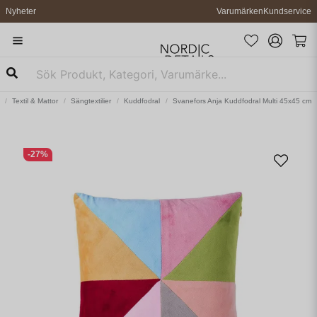
Nyheter
Varumärken
Kundservice
Textil & Mattor
Sängtextilier
Kuddfodral
Svanefors Anja Kuddfodral Multi 45x45 cm
-
27
%