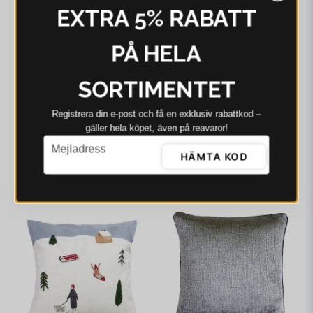
EXTRA 5% RABATT
PÅ HELA
SORTIMENTET
SVANEFORS
SVANEFORS
Registrera din e‑post och få en exklusiv rabattkod –
Svanefors Mila
Svanefors Kate
Kuddfodral Grå 45x45 cm
Kuddfodral Multi 45x45
gäller hela köpet, även på reavaror!
cm
email
107 kr
299 kr
233 kr
235 kr
Mejladress
HÄMTA KOD
I webblager - 4-8 dagar
I webblager - 4-8 dagar
-1%
-57%