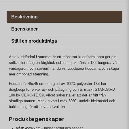
Beskrivning
Egenskaper
Ställ en produktfråga
Anja kuddfodral i sammet är ett mönstrat kuddfodral som ger din
soffa eller säng en färgklick och en mjuk känsla. Det fungerar väl i
vardagsrum och sovrum när du vill uppdatera kuddarna och skapa
mer ombonad stämning.
Fodralet är 45x45 cm och gjort av 100% polyester. Det har
dragkedja för enkel av- och påtagning och är märkt STANDARD
100 by OEKO-TEX®, vilket säkerställer att det är fritt från
skadliga ämnen. Maskintvätt i max 30°C; undvik blekmedel och
torktumling för att bevara kvalitén.
Produktegenskaper
Mått:
45x45 cm – passar soffor och sängar.