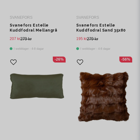
SVANEFORS
SVANEFORS
Svanefors Estelle
Svanefors Estelle
Kuddfodral Mellangrå
Kuddfodral Sand 35x80
35x80 cm
cm
207 kr
279 kr
195 kr
279 kr
I webblager - 4-8 dagar
I webblager - 4-8 dagar
-26%
-56%