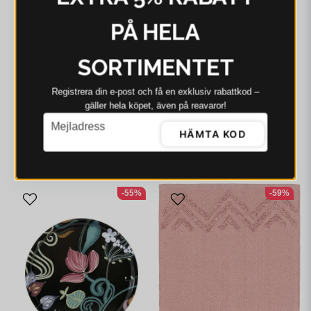
PÅ HELA
SORTIMENTET
Registrera din e‑post och få en exklusiv rabattkod –
SVANEFORS
SVANEFORS
gäller hela köpet, även på reavaror!
Svanefors Theo Bricka
Svanefors José Bricka
email
Mejladress
Beige 38 cm
Blå 38 cm
HÄMTA KOD
334 kr
449 kr
200 kr
449 kr
I webblager - 4-8 dagar
I webblager - 4-8 dagar
-55%
-59%