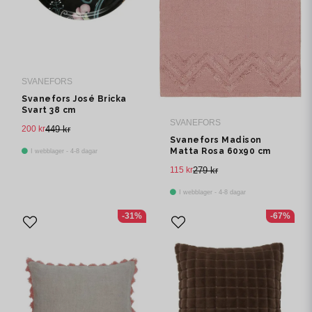
SVANEFORS
Svanefors José Bricka
Svart 38 cm
SVANEFORS
200 kr
449 kr
Svanefors Madison
Matta Rosa 60x90 cm
I webblager - 4-8 dagar
115 kr
279 kr
I webblager - 4-8 dagar
-31%
-67%