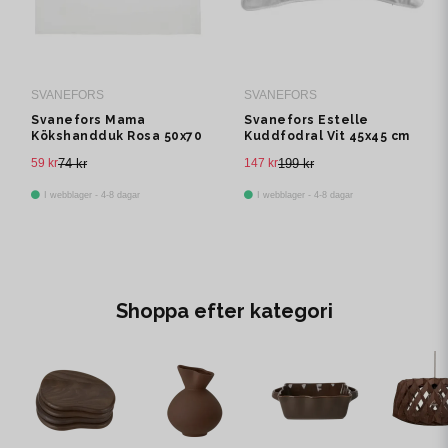
SVANEFORS
SVANEFORS
Svanefors Mama
Svanefors Estelle
Kökshandduk Rosa 50x70
Kuddfodral Vit 45x45 cm
cm
59 kr
74 kr
147 kr
199 kr
I webblager - 4-8 dagar
I webblager - 4-8 dagar
Shoppa efter kategori