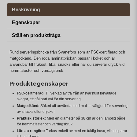
Beskrivning
Egenskaper
Ställ en produktfråga
Rund serveringsbricka från Svanefors som är FSC‑certifierad och
matgodkänd. Den röda laminatbrickan passar i köket och är
användbar till frukost, fika, snacks eller när du serverar dryck vid
hemmafester och vardagsbruk.
Produktegenskaper
FSC‑certifierad:
Tillverkad av trä från ansvarsfullt förvaltade
skogar, ett hållbart val för din servering.
Matgodkänd:
Säkert att använda med mat — välgjord för servering
av snacks eller drycker.
Praktisk storlek:
Med en diameter på 38 cm är den lämplig både
för hemmafester och vardagsbruk.
Lätt att rengöra:
Torkas enkelt av med en fuktig trasa, vilket sparar
tid i vardagen.