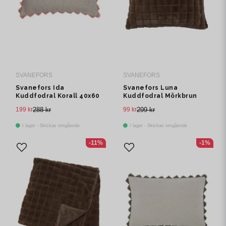
SVANEFORS
SVANEFORS
Svanefors Ida
Svanefors Luna
Kuddfodral Korall 40x60
Kuddfodral Mörkbrun
cm
50x50 cm
199 kr
288 kr
99 kr
299 kr
I lager - Skickas omgående
I lager - Skickas omgående
-11%
-1%