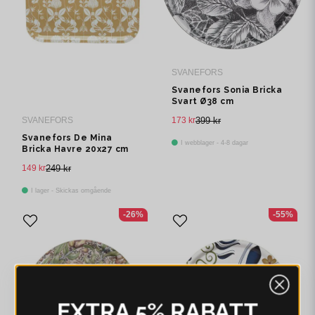
SVANEFORS
Svanefors Sonia Bricka
Svart Ø38 cm
173 kr
399 kr
SVANEFORS
Svanefors De Mina
I webblager - 4-8 dagar
Bricka Havre 20x27 cm
149 kr
249 kr
I lager - Skickas omgående
-26%
-55%
EXTRA 5% RABATT