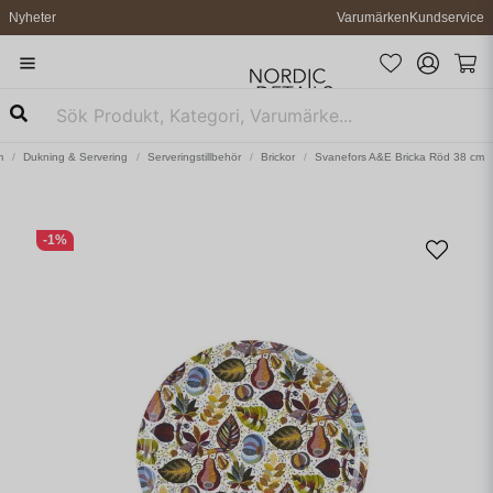
Nyheter
Varumärken
Kundservice
m
Dukning & Servering
Serveringstillbehör
Brickor
Svanefors A&E Bricka Röd 38 cm
-
1
%