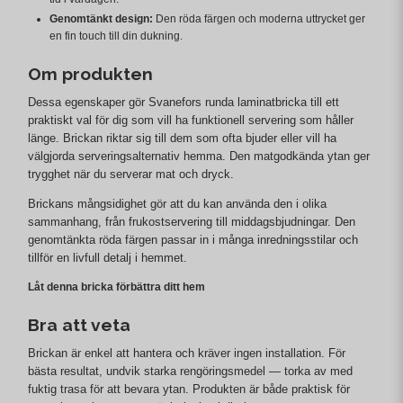
Genomtänkt design:
Den röda färgen och moderna uttrycket ger
en fin touch till din dukning.
Om produkten
Dessa egenskaper gör Svanefors runda laminatbricka till ett
praktiskt val för dig som vill ha funktionell servering som håller
länge. Brickan riktar sig till dem som ofta bjuder eller vill ha
välgjorda serveringsalternativ hemma. Den matgodkända ytan ger
trygghet när du serverar mat och dryck.
Brickans mångsidighet gör att du kan använda den i olika
sammanhang, från frukostservering till middagsbjudningar. Den
genomtänkta röda färgen passar in i många inredningsstilar och
tillför en livfull detalj i hemmet.
Låt denna bricka förbättra ditt hem
Bra att veta
Brickan är enkel att hantera och kräver ingen installation. För
bästa resultat, undvik starka rengöringsmedel — torka av med
fuktig trasa för att bevara ytan. Produkten är både praktisk för