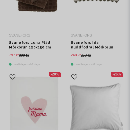
SVANEFORS
SVANEFORS
Svanefors Luna Pläd
Svanefors Ida
Mörkbrun 120x150 cm
Kuddfodral Mörkbrun
40x60 cm
797 kr
899 kr
248 kr
250 kr
I webblager - 4-8 dagar
I webblager - 4-8 dagar
-20%
-26%