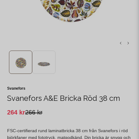
Svanefors
Svanefors A&E Bricka Röd 38 cm
264 kr
266 kr
FSC-certifierad rund laminatbricka 38 cm från Svanefors i röd
björkfaner med fototryck, matgodkänd. Din bricka är snygg och