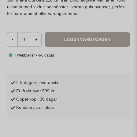
Sun Matta Gul Ull Ø110 cm från Bloomingville Mini är en rund
ullmatta med lekfullt solmönster i varma gula nyanser, perfekt
för barnrummet eller vardagsrummet.
LÄGG I VARUKORGEN
-
+
I webblager - 4-8 dagar
2-5 dagars leveranstid
Fri frakt över 599 kr
Öppet köp i 30 dagar
Kundservice i fokus