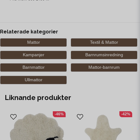
Relaterade kategorier
Mattor
Textil & Mattor
Kampanjer
Barnrumsinredning
Barnmattor
Mattor-barnrum
Ullmattor
Liknande produkter
-46%
-42%