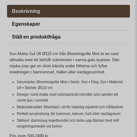
Beskrivning
Egenskaper
Ställ en produktfråga
Sun Matta Gul Ull Ø110 cm från Bloomingville Mini är en rund
ullmatta med ett lekfullt solmönster i varma gula nyanser. Den
mjuka ytan ger en skön känsla under fötterna och lyfter
inredningen i barnrummet, hallen eller vardagsrummet.
Varumärke: Bloomingville Mini • Serie: Sun • Färg: Gul • Material:
Ull • Storlek: Ø110 cm
Design: rund matta med solinspirerat mönster som sprider ett
varmt ljus i rummet
Materialkvalitet: tillverkad i ull för naturlig mjukhet och hållbarhet
Perfekt användning: för barnrum, lekrum, hall eller vardagsrum
Skötsel: dammsug regelbundet och torka upp fläckar med milt
rengöringsmedel vid behov
Pris inom 500-2499 kr