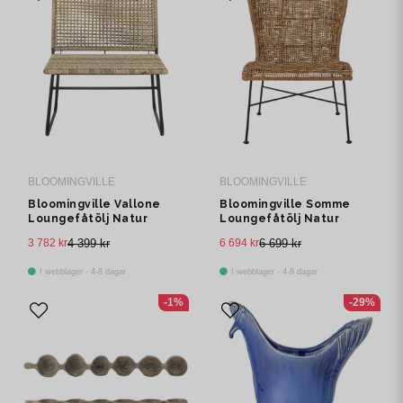
BLOOMINGVILLE
BLOOMINGVILLE
Bloomingville Vallone
Bloomingville Somme
Loungefåtölj Natur
Loungefåtölj Natur
Polyrattan H79 cm
Rotting H81.5 cm
3 782 kr
4 399 kr
6 694 kr
6 699 kr
I webblager - 4-8 dagar
I webblager - 4-8 dagar
-1%
-29%