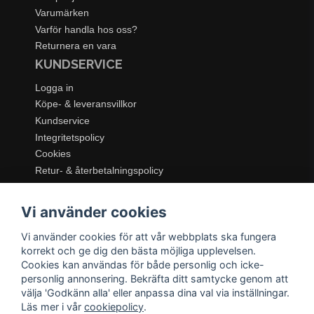
Varumärken
Varför handla hos oss?
Returnera en vara
KUNDSERVICE
Logga in
Köpe- & leveransvillkor
Kundservice
Integritetspolicy
Cookies
Retur- & återbetalningspolicy
SORTIMENT
Vi använder cookies
Dukning & Servering
Inredning
Vi använder cookies för att vår webbplats ska fungera
Kök & Matlagning
korrekt och ge dig den bästa möjliga upplevelsen.
Belysning
Cookies kan användas för både personlig och icke-
personlig annonsering. Bekräfta ditt samtycke genom att
Textil & Mattor
välja 'Godkänn alla' eller anpassa dina val via inställningar.
Möbler
Läs mer i vår
cookiepolicy
.