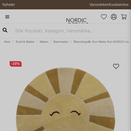
Nyheter
Varumärken
Kundservice
Hem
Textil & Mattor
Mattor
Barnmattor
Bloomingville Sun Matta Gul Ull Ø110 cm
-
10
%