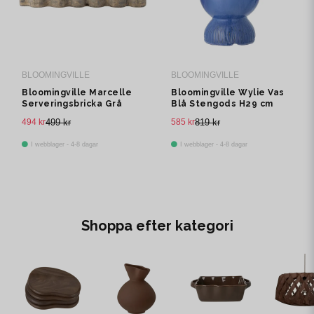
BLOOMINGVILLE
BLOOMINGVILLE
Bloomingville Marcelle
Bloomingville Wylie Vas
Serveringsbricka Grå
Blå Stengods H29 cm
H3.5 cm
494 kr
499 kr
585 kr
819 kr
I webblager - 4-8 dagar
I webblager - 4-8 dagar
Shoppa efter kategori