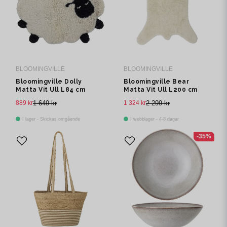
BLOOMINGVILLE
BLOOMINGVILLE
Bloomingville Dolly
Bloomingville Bear
Matta Vit Ull L84 cm
Matta Vit Ull L200 cm
889 kr
1 649 kr
1 324 kr
2 299 kr
I lager - Skickas omgående
I webblager - 4-8 dagar
-35%