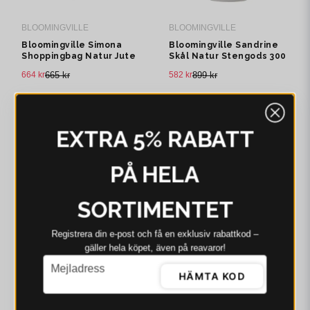
BLOOMINGVILLE
BLOOMINGVILLE
Bloomingville Simona
Bloomingville Sandrine
Shoppingbag Natur Jute
Skål Natur Stengods 300
H28 cm
ml
664 kr
665 kr
582 kr
899 kr
I webblager - 4-8 dagar
I webblager - 4-8 dagar
-20%
-20%
EXTRA 5% RABATT
PÅ HELA
SORTIMENTET
Registrera din e‑post och få en exklusiv rabattkod –
gäller hela köpet, även på reavaror!
email
Mejladress
BLOOMINGVILLE
BLOOMINGVILLE
HÄMTA KOD
Bloomingville Douglas
Bloomingville Belluce
Kalender Grön Bomull
Lounge Chair w/Stool