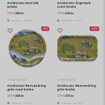
Arvidssons Kust blå
Arvidssons Ängsmark
bricka
svart bricka
239 kr
269 kr
234 kr
270 kr
I webblager - 4-8 dagar
I webblager - 4-8 dagar
-8%
-19%
ARVIDSSONS
ARVIDSSONS
Arvidssons Renvandring
Arvidssons Renvandring
grön rund bricka
grön bricka
320 kr
348 kr
219 kr
270 kr
I webblager - 4-8 dagar
I webblager - 4-8 dagar