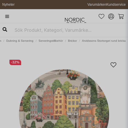
Nyheter
Varumärken
Kundservice
m
Dukning & Servering
Serveringstillbehör
Brickor
Arvidssons Stortorget rund bricka
-
32
%