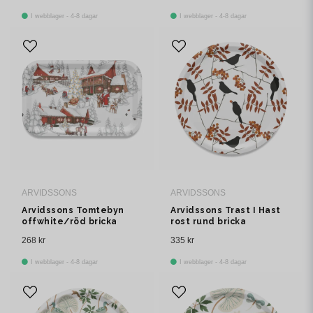
I webblager - 4-8 dagar
I webblager - 4-8 dagar
ARVIDSSONS
ARVIDSSONS
Arvidssons Tomtebyn
Arvidssons Trast I Hast
offwhite/röd bricka
rost rund bricka
268 kr
335 kr
I webblager - 4-8 dagar
I webblager - 4-8 dagar