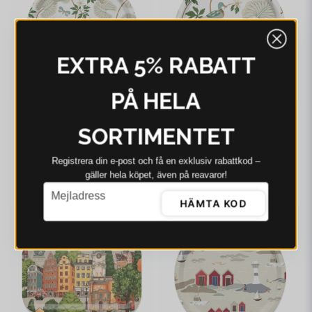
EXTRA 5% RABATT
PÅ HELA
ARVIDSSONS
ARVIDSSONS
SORTIMENTET
Arvidssons Kärrleken
Arvidssons Kärrleken
offwhite/grön rund
offwhite/grön rund
Registrera din e‑post och få en exklusiv rabattkod –
bricka Ø38 cm
bricka Ø31 cm
387 kr
335 kr
gäller hela köpet, även på reavaror!
email
Mejladress
I webblager - 4-8 dagar
I webblager - 4-8 dagar
HÄMTA KOD
-12%
-3%