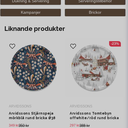
Dukning & Servering
Serveringstillbehör
Kampanjer
Brickor
Liknande produkter
-23%
ARVIDSSONS
ARVIDSSONS
Arvidssons Stjärnspeja
Arvidssons Tomtebyn
mörkblå rund bricka Ø38
offwhite/röd rund bricka
cm
Ø38 cm
349 kr
350 kr
297 kr
388 kr