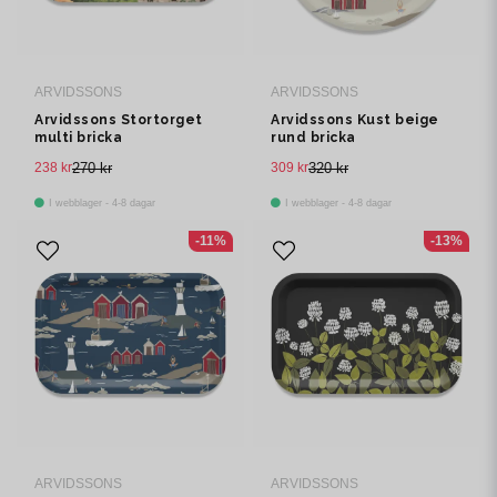
ARVIDSSONS
ARVIDSSONS
Arvidssons Stortorget
Arvidssons Kust beige
multi bricka
rund bricka
238 kr
270 kr
309 kr
320 kr
I webblager - 4-8 dagar
I webblager - 4-8 dagar
-11%
-13%
ARVIDSSONS
ARVIDSSONS