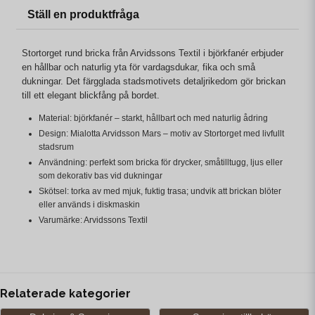
Ställ en produktfråga
Stortorget rund bricka från Arvidssons Textil i björkfanér erbjuder
en hållbar och naturlig yta för vardagsdukar, fika och små
dukningar. Det färgglada stadsmotivets detaljrikedom gör brickan
till ett elegant blickfång på bordet.
Material: björkfanér – starkt, hållbart och med naturlig ådring
Design: Mialotta Arvidsson Mars – motiv av Stortorget med livfullt
stadsrum
Användning: perfekt som bricka för drycker, småtilltugg, ljus eller
som dekorativ bas vid dukningar
Skötsel: torka av med mjuk, fuktig trasa; undvik att brickan blöter
eller används i diskmaskin
Varumärke: Arvidssons Textil
Relaterade kategorier