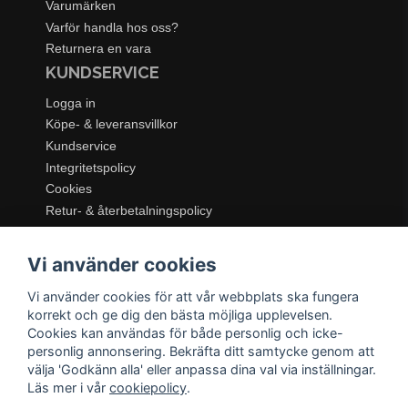
Varumärken
Varför handla hos oss?
Returnera en vara
KUNDSERVICE
Logga in
Köpe- & leveransvillkor
Kundservice
Integritetspolicy
Cookies
Retur- & återbetalningspolicy
SORTIMENT
Vi använder cookies
Dukning & Servering
Inredning
Vi använder cookies för att vår webbplats ska fungera
Kök & Matlagning
korrekt och ge dig den bästa möjliga upplevelsen.
Belysning
Cookies kan användas för både personlig och icke-
personlig annonsering. Bekräfta ditt samtycke genom att
Textil & Mattor
välja 'Godkänn alla' eller anpassa dina val via inställningar.
Möbler
Läs mer i vår
cookiepolicy
.