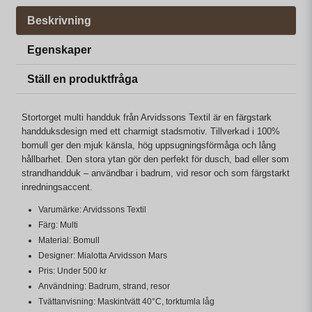
Beskrivning
Egenskaper
Ställ en produktfråga
Stortorget multi handduk från Arvidssons Textil är en färgstark
handduksdesign med ett charmigt stadsmotiv. Tillverkad i 100%
bomull ger den mjuk känsla, hög uppsugningsförmåga och lång
hållbarhet. Den stora ytan gör den perfekt för dusch, bad eller som
strandhandduk – användbar i badrum, vid resor och som färgstarkt
inredningsaccent.
Varumärke: Arvidssons Textil
Färg: Multi
Material: Bomull
Designer: Mialotta Arvidsson Mars
Pris: Under 500 kr
Användning: Badrum, strand, resor
Tvättanvisning: Maskintvätt 40°C, torktumla låg