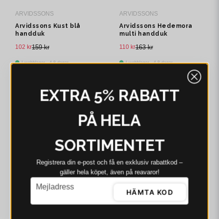
ARVIDSSONS
ARVIDSSONS
Arvidssons Kust blå
Arvidssons Hedemora
handduk
multi handduk
102 kr
159 kr
110 kr
163 kr
I webblager - 4-8 dagar
I webblager - 4-8 dagar
-33%
-33%
EXTRA 5% RABATT
PÅ HELA
SORTIMENTET
Registrera din e‑post och få en exklusiv rabattkod –
gäller hela köpet, även på reavaror!
email
Mejladress
ARVIDSSONS
ARVIDSSONS
HÄMTA KOD
Arvidssons Pion
Arvidssons Fjällängar
cerise/grön handduk
beige handduk