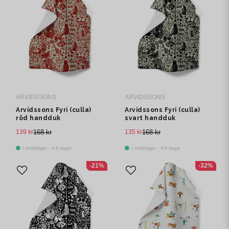
ARVIDSSONS
ARVIDSSONS
Arvidssons Fyri (culla)
Arvidssons Fyri (culla)
röd handduk
svart handduk
139 kr
168 kr
135 kr
168 kr
I webblager - 4-8 dagar
I webblager - 4-8 dagar
-21%
-32%