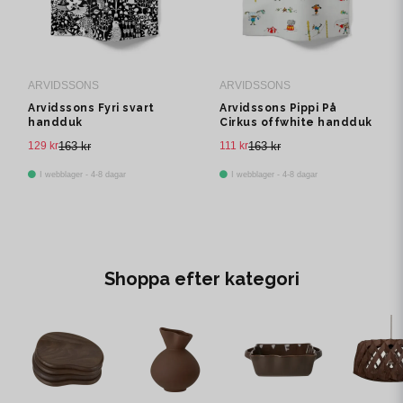
ARVIDSSONS
ARVIDSSONS
Arvidssons Fyri svart
Arvidssons Pippi På
handduk
Cirkus offwhite handduk
129 kr
163 kr
111 kr
163 kr
I webblager - 4-8 dagar
I webblager - 4-8 dagar
Shoppa efter kategori