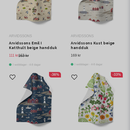
ARVIDSSONS
ARVIDSSONS
Arvidssons Emil I
Arvidssons Kust beige
Katthult beige handduk
handduk
111 kr
163 kr
169 kr
I webblager - 4-8 dagar
I webblager - 4-8 dagar
-36%
-33%