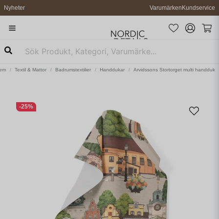
Nyheter
Varumärken
Kundservice
em
Textil & Mattor
Badrumstextilier
Handdukar
Arvidssons Stortorget multi handduk
-
25
%