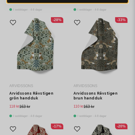
110 kr
163 kr
110 kr
163 kr
I webblager - 4-8 dagar
I webblager - 4-8 dagar
-28%
-33%
ARVIDSSONS
ARVIDSSONS
Arvidssons Rävstigen
Arvidssons Rävstigen
grön handduk
brun handduk
118 kr
163 kr
110 kr
163 kr
I webblager - 4-8 dagar
I webblager - 4-8 dagar
-17%
-20%