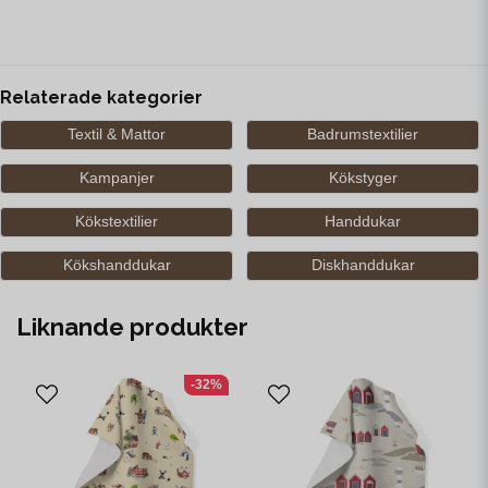
Relaterade kategorier
Textil & Mattor
Badrumstextilier
Kampanjer
Kökstyger
Kökstextilier
Handdukar
Kökshanddukar
Diskhanddukar
Liknande produkter
-32%