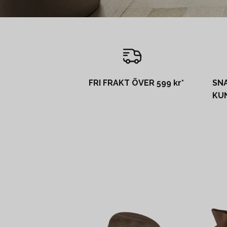
FRI FRAKT ÖVER 599 kr*
SN
KU