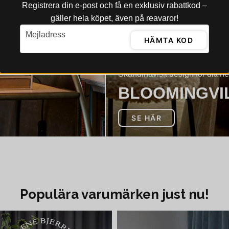
Registrera din e‑post och få en exklusiv rabattkod –
gäller hela köpet, även på reavaror!
email
Mejladress
HÄMTA KOD
Skandinavisk design för ditt h
BLOOMINGVI
SE HÄR
Populära varumärken just nu!