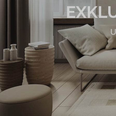
EXKL
U