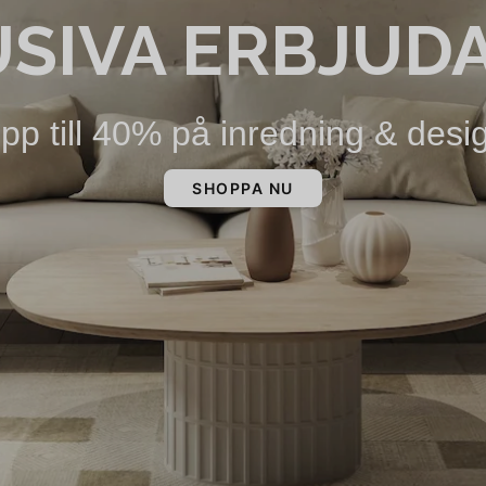
USIVA ERBJUD
pp till 40% på inredning & desi
SHOPPA NU