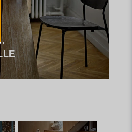
em
LLE