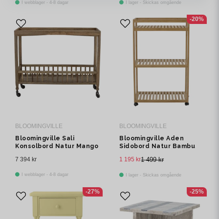
I webblager - 4-8 dagar
I lager - Skickas omgående
-20%
BLOOMINGVILLE
BLOOMINGVILLE
Bloomingville Sali
Bloomingville Aden
Konsolbord Natur Mango
Sidobord Natur Bambu
L102 cm
H85 cm
7 394 kr
1 195 kr
1 499 kr
I webblager - 4-8 dagar
I lager - Skickas omgående
-27%
-25%