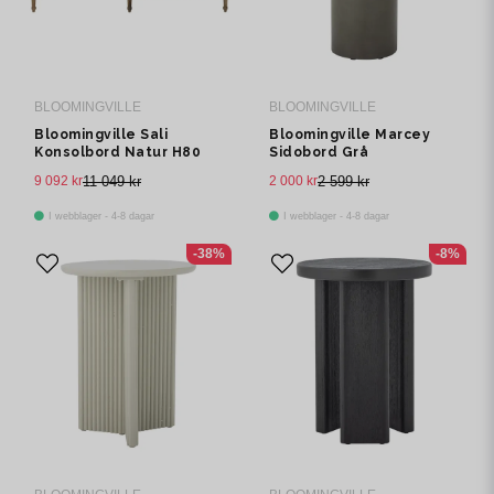
BLOOMINGVILLE
BLOOMINGVILLE
Bloomingville Sali
Bloomingville Marcey
Konsolbord Natur H80
Sidobord Grå
cm
Fibercement L50 cm
9 092 kr
11 049 kr
2 000 kr
2 599 kr
I webblager - 4-8 dagar
I webblager - 4-8 dagar
-38%
-8%