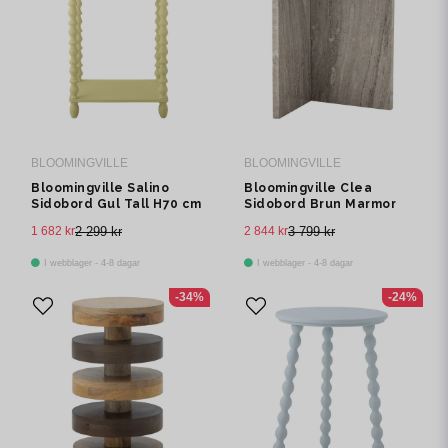
BLOOMINGVILLE
BLOOMINGVILLE
Bloomingville Salino
Bloomingville Clea
Sidobord Gul Tall H70 cm
Sidobord Brun Marmor
H40 cm
1 682 kr
2 299 kr
2 844 kr
3 799 kr
I webblager - 4-8 dagar
I webblager - 4-8 dagar
-34%
-24%