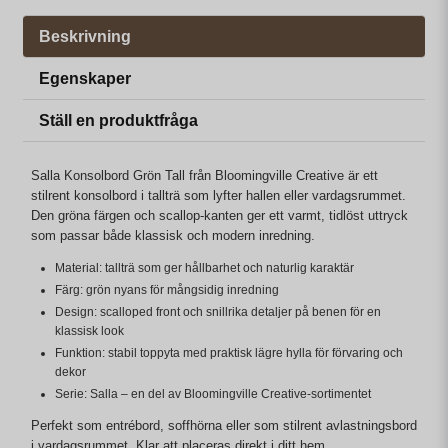
Beskrivning
Egenskaper
Ställ en produktfråga
Salla Konsolbord Grön Tall från Bloomingville Creative är ett
stilrent konsolbord i tallträ som lyfter hallen eller vardagsrummet.
Den gröna färgen och scallop-kanten ger ett varmt, tidlöst uttryck
som passar både klassisk och modern inredning.
Material: tallträ som ger hållbarhet och naturlig karaktär
Färg: grön nyans för mångsidig inredning
Design: scalloped front och snillrika detaljer på benen för en
klassisk look
Funktion: stabil toppyta med praktisk lägre hylla för förvaring och
dekor
Serie: Salla – en del av Bloomingville Creative-sortimentet
Perfekt som entrébord, soffhörna eller som stilrent avlastningsbord
i vardagsrummet. Klar att placeras direkt i ditt hem.