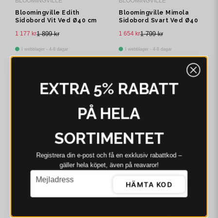
BLOOMINGVILLE
BLOOMINGVILLE
Bloomingville Edith
Bloomingville Mimola
Sidobord Vit Ved Ø40 cm
Sidobord Svart Ved Ø40
cm
1 177 kr
1 899 kr
1 654 kr
1 799 kr
I webblager - 4-8 dagar
I webblager - 4-8 dagar
-41%
-24%
EXTRA 5% RABATT
PÅ HELA
SORTIMENTET
Registrera din e‑post och få en exklusiv rabattkod –
gäller hela köpet, även på reavaror!
BLOOMINGVILLE
BLOOMINGVILLE
email
Mejladress
HÄMTA KOD
Bloomingville Tasha
Bloomingville Isola
Sidobord Natur Järn L35
Sidobord Rosa Ved L60
cm
cm
1 349 kr
2 299 kr
1 599 kr
2 099 kr