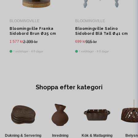
BLOOMINGVILLE
BLOOMINGVILLE
Bloomingville Franka
Bloomingville Salino
Sidobord Brun Ø25 cm
Sidobord Blå Tall Ø41 cm
1 577 kr
2 399 kr
699 kr
915 kr
I webblager - 4-8 dagar
I webblager - 4-8 dagar
Shoppa efter kategori
Dukning & Servering
Inredning
Kök & Matlagning
Belysn