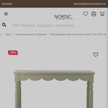
Nyheter
Varumärken
Kundservice
er
Bord
Avlastningsbord & Sidobord
Bloomingville Salla Konsolbord Grön Tall L106 cm
-
28
%