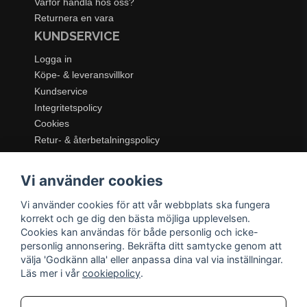
Varför handla hos oss?
Returnera en vara
KUNDSERVICE
Logga in
Köpe- & leveransvillkor
Kundservice
Integritetspolicy
Cookies
Retur- & återbetalningspolicy
SORTIMENT
Vi använder cookies
Dukning & Servering
Inredning
Vi använder cookies för att vår webbplats ska fungera
Kök & Matlagning
korrekt och ge dig den bästa möjliga upplevelsen.
Belysning
Cookies kan användas för både personlig och icke-
personlig annonsering. Bekräfta ditt samtycke genom att
Textil & Mattor
välja 'Godkänn alla' eller anpassa dina val via inställningar.
Möbler
Läs mer i vår
cookiepolicy
.