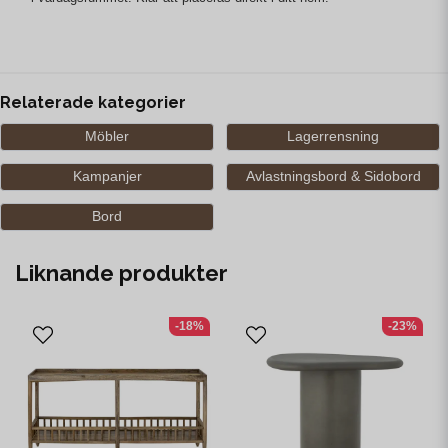
Relaterade kategorier
Möbler
Lagerrensning
Kampanjer
Avlastningsbord & Sidobord
Bord
Liknande produkter
-18%
-23%