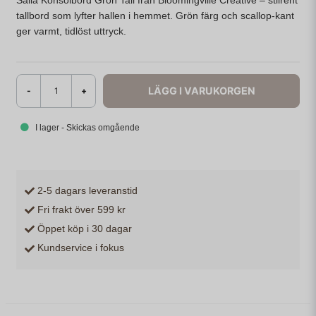
Salla Konsolbord Grön Tall från Bloomingville Creative – stilrent
tallbord som lyfter hallen i hemmet. Grön färg och scallop-kant
ger varmt, tidlöst uttryck.
LÄGG I VARUKORGEN
-
+
I lager - Skickas omgående
2-5 dagars leveranstid
Fri frakt över 599 kr
Öppet köp i 30 dagar
Kundservice i fokus