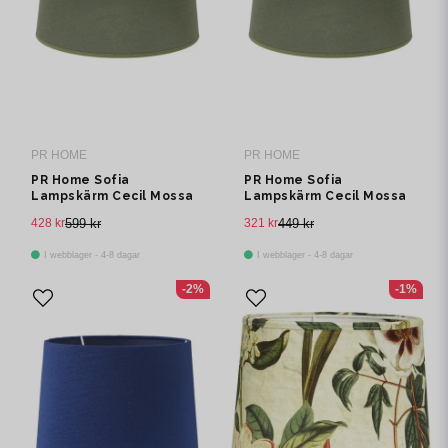
PR HOME
PR HOME
PR Home Sofia
PR Home Sofia
Lampskärm Cecil Mossa
Lampskärm Cecil Mossa
30cm
25cm
428 kr
599 kr
321 kr
449 kr
I webblager - 4-8 dagar
I webblager - 4-8 dagar
-2%
-1%