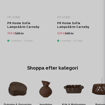
PR HOME
PR HOME
PR Home Sofia
PR Home Sofia
Lampskärm Carnaby
Lampskärm Carnaby
Pearl 20cm
Svart 30cm
264 kr
549 kr
318 kr
649 kr
I webblager - 4-8 dagar
I webblager - 4-8 dagar
Shoppa efter kategori
Dukning & Servering
Inredning
Kök & Matlagning
Belysn