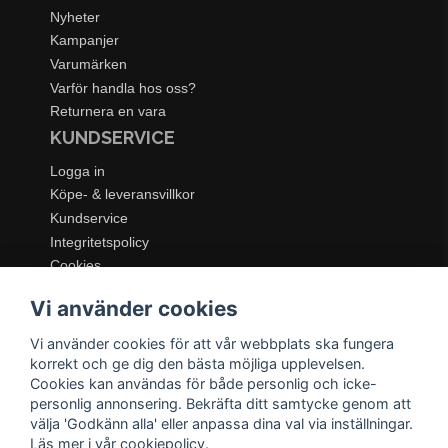
Nyheter
Kampanjer
Varumärken
Varför handla hos oss?
Returnera en vara
KUNDSERVICE
Logga in
Köpe- & leveransvillkor
Kundservice
Integritetspolicy
Cookies
Retur- & återbetalningspolicy
Vi använder cookies
SORTIMENT
Vi använder cookies för att vår webbplats ska fungera
Dukning & Servering
korrekt och ge dig den bästa möjliga upplevelsen.
Inredning
Cookies kan användas för både personlig och icke-
Kök & Matlagning
personlig annonsering. Bekräfta ditt samtycke genom att
Belysning
välja 'Godkänn alla' eller anpassa dina val via inställningar.
Läs mer i vår
cookiepolicy
.
Textil & Mattor