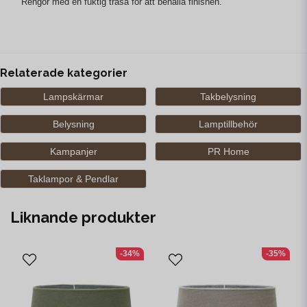
Rengör med en fuktig trasa för att behålla finishen.
Relaterade kategorier
Lampskärmar
Takbelysning
Belysning
Lamptillbehör
Kampanjer
PR Home
Taklampor & Pendlar
Liknande produkter
-34%
-35%