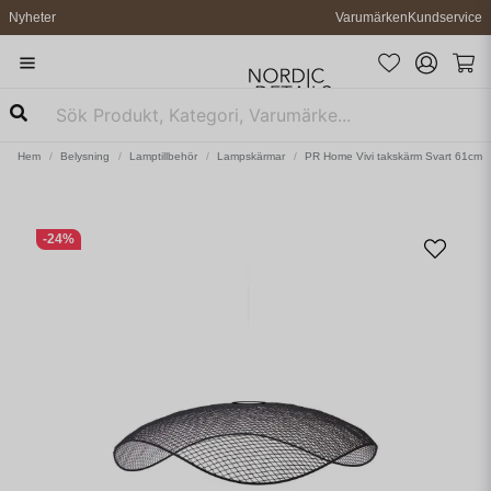
Nyheter
Varumärken
Kundservice
Hem
Belysning
Lamptillbehör
Lampskärmar
PR Home Vivi takskärm Svart 61cm
-
24
%