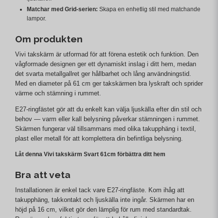
Matchar med Grid-serien:
Skapa en enhetlig stil med matchande
lampor.
Om produkten
Vivi takskärm är utformad för att förena estetik och funktion. Den
vågformade designen ger ett dynamiskt inslag i ditt hem, medan
det svarta metallgallret ger hållbarhet och lång användningstid.
Med en diameter på 61 cm ger takskärmen bra lyskraft och sprider
värme och stämning i rummet.
E27-ringfästet gör att du enkelt kan välja ljuskälla efter din stil och
behov — varm eller kall belysning påverkar stämningen i rummet.
Skärmen fungerar väl tillsammans med olika takupphäng i textil,
plast eller metall för att komplettera din befintliga belysning.
Låt denna Vivi takskärm Svart 61cm förbättra ditt hem
Bra att veta
Installationen är enkel tack vare E27-ringfäste. Kom ihåg att
takupphäng, takkontakt och ljuskälla inte ingår. Skärmen har en
höjd på 16 cm, vilket gör den lämplig för rum med standardtak.