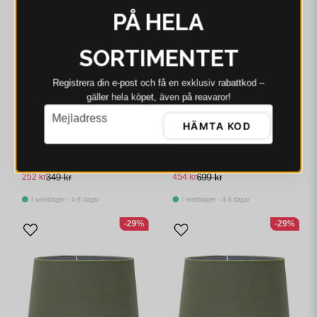
PÅ HELA
SORTIMENTET
Registrera din e‑post och få en exklusiv rabattkod –
gäller hela köpet, även på reavaror!
email
Mejladress
HÄMTA KOD
PR HOME
PR HOME
PR Home Sofia
PR Home Sofia
Lampskärm Cecil Nougat
Lampskärm Cecil Mossa
20cm
35cm
252 kr
349 kr
454 kr
699 kr
I webblager - 4-8 dagar
I webblager - 4-8 dagar
-29%
-29%