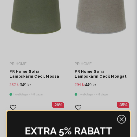
PR HOME
PR HOME
PR Home Sofia
PR Home Sofia
Lampskärm Cecil Mossa
Lampskärm Cecil Nougat
20cm
25cm
232 kr
349 kr
294 kr
449 kr
I webblager - 4-8 dagar
I webblager - 4-8 dagar
-28%
-35%
EXTRA 5% RABATT