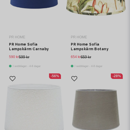
PR HOME
PR HOME
PR Home Sofia
PR Home Sofia
Lampskärm Carnaby
Lampskärm Botany
Marin 25cm
Offwhite35cm
590 kr
599 kr
654 kr
659 kr
I webblager - 4-8 dagar
I webblager - 4-8 dagar
-56%
-28%