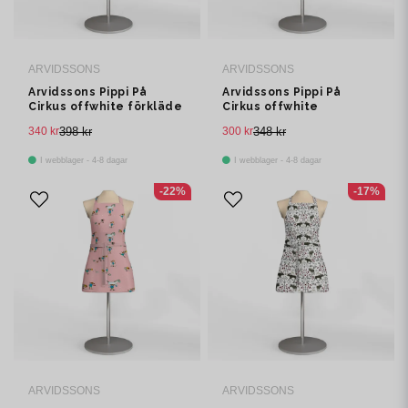
ARVIDSSONS
ARVIDSSONS
Arvidssons Pippi På
Arvidssons Pippi På
Cirkus offwhite förkläde
Cirkus offwhite
med ficka
barnförkläde med ficka
340 kr
398 kr
300 kr
348 kr
I webblager - 4-8 dagar
I webblager - 4-8 dagar
-22%
-17%
ARVIDSSONS
ARVIDSSONS