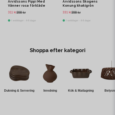
Arvidssons Pippi Med
Arvidssons Skogens
Vänner rosa förkläde
Konung khakigrön
med ficka
förkläde med ficka
311 kr
398 kr
331 kr
398 kr
I webblager - 4-8 dagar
I webblager - 4-8 dagar
Shoppa efter kategori
Dukning & Servering
Inredning
Kök & Matlagning
Belysn