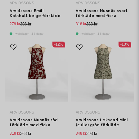
ARVIDSSONS
ARVIDSSONS
Arvidssons Emil I
Arvidssons Nusnäs svart
Katthult beige förkläde
förkläde med ficka
med ficka
279 kr
398 kr
318 kr
363 kr
I webblager - 4-8 dagar
I webblager - 4-8 dagar
-12%
-13%
ARVIDSSONS
ARVIDSSONS
Arvidssons Nusnäs röd
Arvidssons Leksand Mini
förkläde med ficka
(culla) grön förkläde
med ficka
318 kr
363 kr
348 kr
398 kr