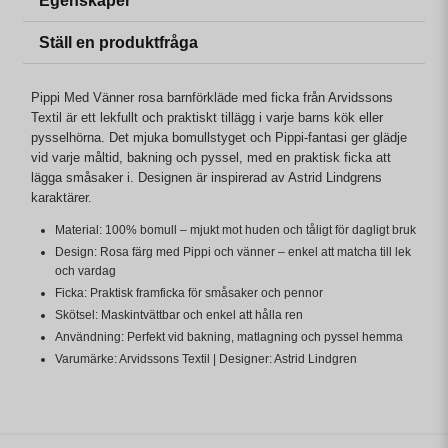
Egenskaper
Ställ en produktfråga
Pippi Med Vänner rosa barnförkläde med ficka från Arvidssons
Textil är ett lekfullt och praktiskt tillägg i varje barns kök eller
pysselhörna. Det mjuka bomullstyget och Pippi-fantasi ger glädje
vid varje måltid, bakning och pyssel, med en praktisk ficka att
lägga småsaker i. Designen är inspirerad av Astrid Lindgrens
karaktärer.
Material: 100% bomull – mjukt mot huden och tåligt för dagligt bruk
Design: Rosa färg med Pippi och vänner – enkel att matcha till lek
och vardag
Ficka: Praktisk framficka för småsaker och pennor
Skötsel: Maskintvättbar och enkel att hålla ren
Användning: Perfekt vid bakning, matlagning och pyssel hemma
Varumärke: Arvidssons Textil | Designer: Astrid Lindgren