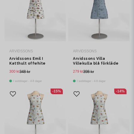
ARVIDSSONS
ARVIDSSONS
Arvidssons Emil I
Arvidssons Villa
Katthult offwhite
Villekulla blå förkläde
barnförkläde med ficka
med ficka
300 kr
348 kr
279 kr
398 kr
I webblager - 4-8 dagar
I webblager - 4-8 dagar
-15%
-14%