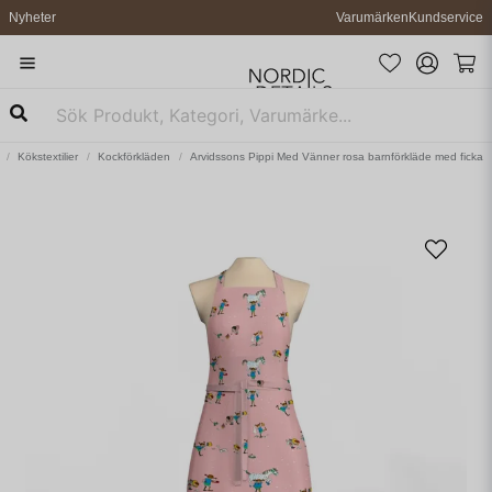
Nyheter
Varumärken
Kundservice
Kökstextilier
Kockförkläden
Arvidssons Pippi Med Vänner rosa barnförkläde med ficka