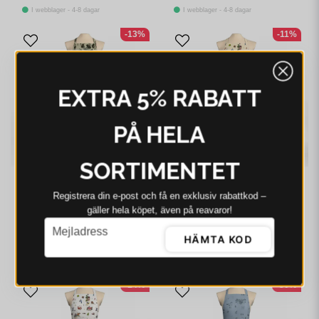
I webblager - 4-8 dagar
I webblager - 4-8 dagar
-13%
-11%
EXTRA 5% RABATT
PÅ HELA
SORTIMENTET
ARVIDSSONS
ARVIDSSONS
Registrera din e‑post och få en exklusiv rabattkod –
Arvidssons Leksand
Arvidssons Emil I
gäller hela köpet, även på reavaror!
(culla) grön förkläde
Katthult beige
email
Mejladress
med ficka
barnförkläde med ficka
HÄMTA KOD
348 kr
398 kr
309 kr
348 kr
I webblager - 4-8 dagar
I webblager - 4-8 dagar
-14%
-30%