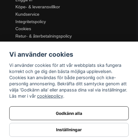
Köpe- & leveransvillkor
Kundservice
Integritetspolicy
Cookies
Retur- & återbetalningspolicy
SORTIMENT
Vi använder cookies
Dukning & Servering
Inredning
Vi använder cookies för att vår webbplats ska fungera
Kök & Matlagning
korrekt och ge dig den bästa möjliga upplevelsen.
Belysning
Cookies kan användas för både personlig och icke-
personlig annonsering. Bekräfta ditt samtycke genom att
Textil & Mattor
välja 'Godkänn alla' eller anpassa dina val via inställningar.
Möbler
Läs mer i vår
cookiepolicy
.
Godkänn alla
Inställningar