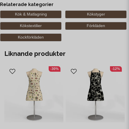
Relaterade kategorier
Kök & Matlagning
Kökstyger
Kökstextilier
Förkläden
Kockförkläden
Liknande produkter
-30%
-12%