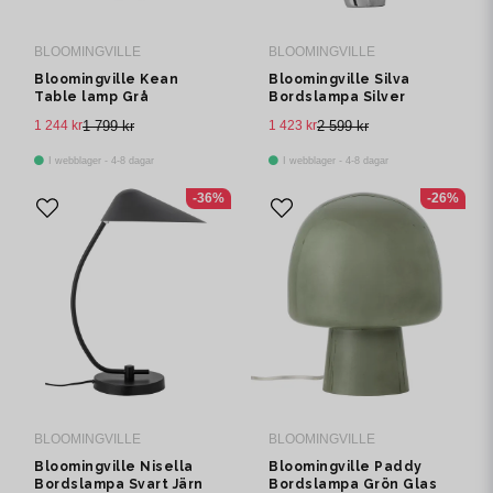
BLOOMINGVILLE
BLOOMINGVILLE
Bloomingville Kean
Bloomingville Silva
Table lamp Grå
Bordslampa Silver
Terrakotta Ø30.5 cm
Stengods Ø35 cm
1 244 kr
1 799 kr
1 423 kr
2 599 kr
I webblager - 4-8 dagar
I webblager - 4-8 dagar
-36%
-26%
BLOOMINGVILLE
BLOOMINGVILLE
Bloomingville Nisella
Bloomingville Paddy
Bordslampa Svart Järn
Bordslampa Grön Glas