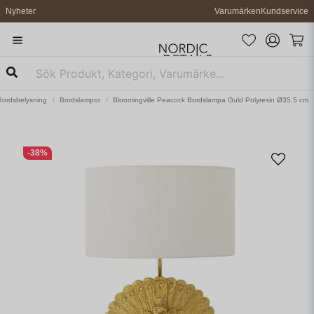
Nyheter
Varumärken
Kundservice
Bordsbelysning
Bordslampor
Bloomingville Peacock Bordslampa Guld Polyresin Ø35.5 cm
-
38
%