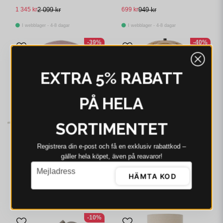
L34 cm
Ø20 cm
1 345 kr
2 099 kr
699 kr
949 kr
I webblager - 4-8 dagar
I webblager - 4-8 dagar
-39%
-40%
EXTRA 5% RABATT
PÅ HELA
SORTIMENTET
Registrera din e‑post och få en exklusiv rabattkod –
BLOOMINGVILLE
BLOOMINGVILLE
gäller hela köpet, även på reavaror!
Bloomingville Paddy
Bloomingville Kinoko
email
Mejladress
Bordslampa Rosa Glas
Bordslampa Gul Glas Ø30
HÄMTA KOD
Ø20 cm
cm
575 kr
949 kr
1 379 kr
2 299 kr
I webblager - 4-8 dagar
I webblager - 4-8 dagar
-10%