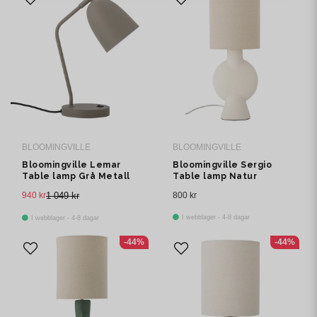
BLOOMINGVILLE
BLOOMINGVILLE
Bloomingville Lemar
Bloomingville Sergio
Table lamp Grå Metall
Table lamp Natur
H37 cm
Stengods Ø20.5 cm
940 kr
1 049 kr
800 kr
I webblager - 4-8 dagar
I webblager - 4-8 dagar
-44%
-44%