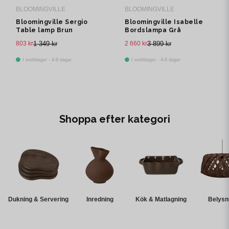
BLOOMINGVILLE
BLOOMINGVILLE
Bloomingville Sergio
Bloomingville Isabelle
Table lamp Brun
Bordslampa Grå
Terrakotta Ø20.5 cm
Stengods
803 kr
1 349 kr
2 660 kr
3 899 kr
I webblager - 4-8 dagar
I webblager - 4-8 dagar
Shoppa efter kategori
Dukning & Servering
Inredning
Kök & Matlagning
Belysn