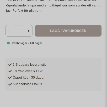
Peacock Bordslampa Guld från Bloomingville Creative är en
iögonfallande lampa med en påfågelfigur som sprider ett varmt
ljus. Perfekt för alla rum.
LÄGG I VARUKORGEN
-
+
I webblager - 4-8 dagar
2-5 dagars leveranstid
Fri frakt över 599 kr
Öppet köp i 30 dagar
Kundservice i fokus