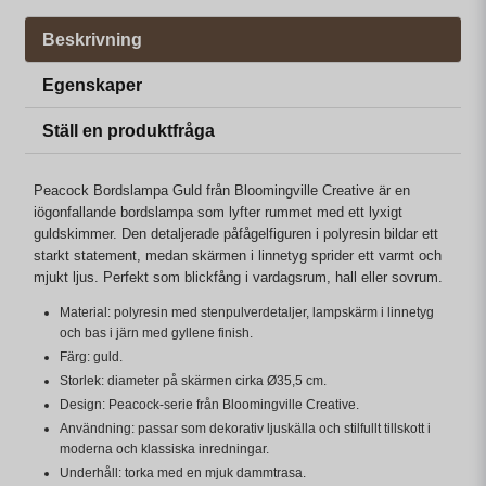
Beskrivning
Egenskaper
Ställ en produktfråga
Peacock Bordslampa Guld från Bloomingville Creative är en
iögonfallande bordslampa som lyfter rummet med ett lyxigt
guldskimmer. Den detaljerade påfågelfiguren i polyresin bildar ett
starkt statement, medan skärmen i linnetyg sprider ett varmt och
mjukt ljus. Perfekt som blickfång i vardagsrum, hall eller sovrum.
Material: polyresin med stenpulverdetaljer, lampskärm i linnetyg
och bas i järn med gyllene finish.
Färg: guld.
Storlek: diameter på skärmen cirka Ø35,5 cm.
Design: Peacock-serie från Bloomingville Creative.
Användning: passar som dekorativ ljuskälla och stilfullt tillskott i
moderna och klassiska inredningar.
Underhåll: torka med en mjuk dammtrasa.