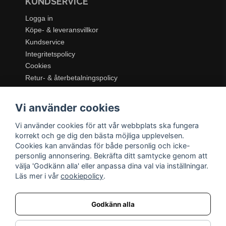
KUNDSERVICE
Logga in
Köpe- & leveransvillkor
Kundservice
Integritetspolicy
Cookies
Retur- & återbetalningspolicy
SORTIMENT
Vi använder cookies
Dukning & Servering
Inredning
Vi använder cookies för att vår webbplats ska fungera
Kök & Matlagning
korrekt och ge dig den bästa möjliga upplevelsen.
Belysning
Cookies kan användas för både personlig och icke-
personlig annonsering. Bekräfta ditt samtycke genom att
Textil & Mattor
välja 'Godkänn alla' eller anpassa dina val via inställningar.
Möbler
Läs mer i vår
cookiepolicy
.
Godkänn alla