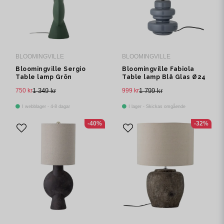
BLOOMINGVILLE
BLOOMINGVILLE
Bloomingville Sergio
Bloomingville Fabiola
Table lamp Grön
Table lamp Blå Glas Ø24
Stengods Ø21 cm
cm
750 kr
1 349 kr
999 kr
1 799 kr
I webblager - 4-8 dagar
I lager - Skickas omgående
-40%
-32%