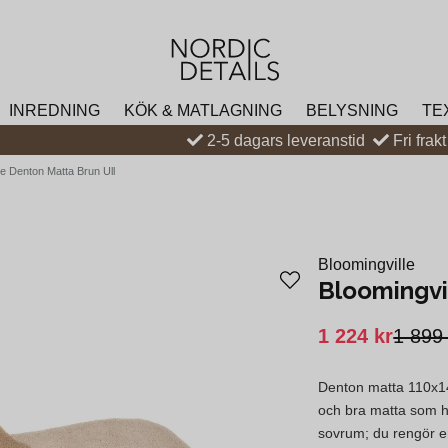
INREDNING
KÖK & MATLAGNING
BELYSNING
TE
2-5 dagars leveranstid
Fri frak
le Denton Matta Brun Ull
Bloomingville
Bloomingvi
1 224 kr
1 899
Denton matta 110x140
och bra matta som hå
sovrum; du rengör en