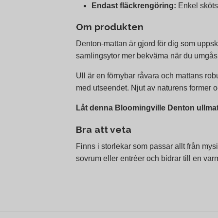
Endast fläckrengöring:
Enkel skötse
Om produkten
Denton-mattan är gjord för dig som uppska
samlingsytor mer bekväma när du umgås el
Ull är en förnybar råvara och mattans rob
med utseendet. Njut av naturens former oc
Låt denna Bloomingville Denton ullmatt
Bra att veta
Finns i storlekar som passar allt från mysi
sovrum eller entréer och bidrar till en var