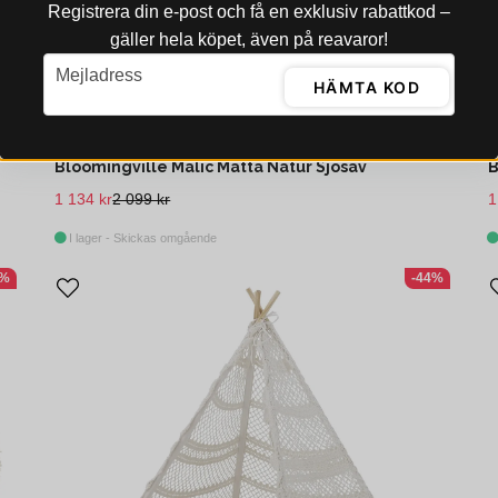
Registrera din e‑post och få en exklusiv rabattkod –
gäller hela köpet, även på reavaror!
email
Mejladress
HÄMTA KOD
BLOOMINGVILLE
B
Bloomingville Malic Matta Natur Sjösäv
B
1 134 kr
2 099 kr
1
I lager - Skickas omgående
2%
-44%