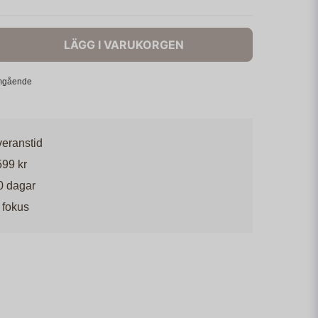
LÄGG I VARUKORGEN
omgående
veranstid
599 kr
0 dagar
 fokus