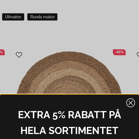
Ullmattor
Runda mattor
9%
-46%
EXTRA 5% RABATT PÅ
HELA SORTIMENTET