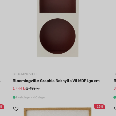
BLOOMINGVILLE
B
d lådor Natur Paulownia L107 cm
Bloomingville Graphia Bokhylla Vit MDF L30 cm
1 444 kr
1 499 kr
3
I webblager - 4-8 dagar
1%
-19%