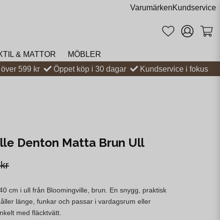
Varumärken
Kundservice
XTIL & MATTOR
MÖBLER
t över 599 kr
Öppet köp i 30 dagar
Kundservice i fokus
lle Denton Matta Brun Ull
 kr
 cm i ull från Bloomingville, brun. En snygg, praktisk
ller länge, funkar och passar i vardagsrum eller
kelt med fläcktvätt.