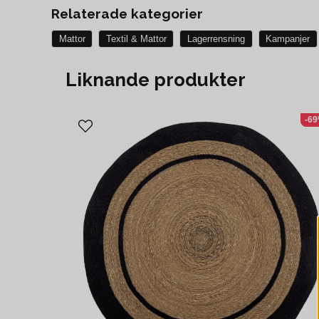
Relaterade kategorier
Mattor
Textil & Mattor
Lagerrensning
Kampanjer
Liknande produkter
-6