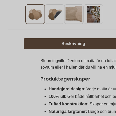
Beskrivning
Bloomingville Denton ullmatta är en tufta
sovrum eller i hallen där du vill ha en m
Produktegenskaper
Handgjord design:
Varje matta är un
100% ull:
Ger både hållbarhet och be
Tuftad konstruktion:
Skapar en mjuk
Naturliga färgtoner:
Beige och brun