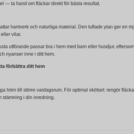
l — ta hand om fläckar direkt för bästa resultat.
ttar hantverk och naturliga material. Den tuftade ytan ger en m
ler vilar.
usta utförande passar bra i hem med barn eller husdjur, efterso
h nyanser inne i ditt hem.
a förbättra ditt hem
ga hörn till större vardagsrum. För optimal skötsel: rengör fläcka
m stämning i din inredning.