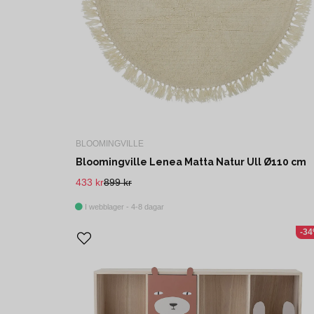
BLOOMINGVILLE
Bloomingville Lenea Matta Natur Ull Ø110 cm
433 kr
899 kr
I webblager - 4-8 dagar
-3