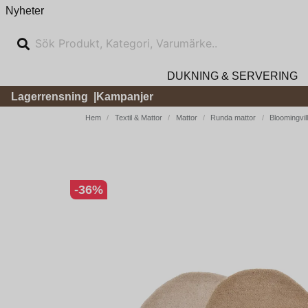
Nyheter
DUKNING & SERVERING
Lagerrensning
Kampanjer
Hem
Textil & Mattor
Mattor
Runda mattor
Bloomingvil
-
36
%