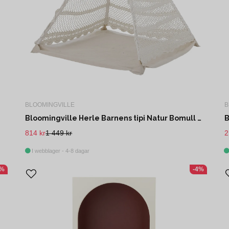
BLOOMINGVILLE
B
Bloomingville Herle Barnens tipi Natur Bomull L100 cm
814 kr
1 449 kr
2
I webblager - 4-8 dagar
4%
-4%