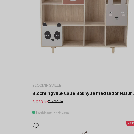
BLOOMINGVILLE
Bloomingville Calle Bokhylla me
3 633 kr
5 499 kr
I webblager - 4-8 dagar
-2