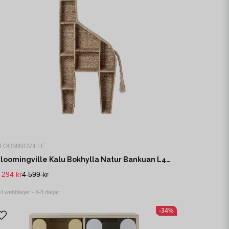
LOOMINGVILLE
Bloomingville Kalu Bokhylla Natur Bankuan L46 cm
 294 kr
4 599 kr
I webblager - 4-8 dagar
-34%