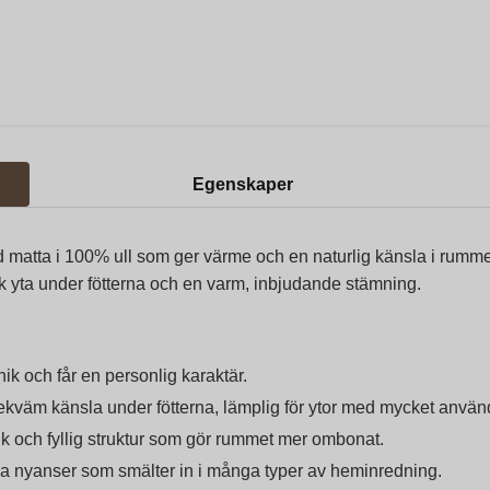
Egenskaper
d matta i 100% ull som ger värme och en naturlig känsla i rumme
juk yta under fötterna och en varm, inbjudande stämning.
ik och får en personlig karaktär.
kväm känsla under fötterna, lämplig för ytor med mycket använ
 och fyllig struktur som gör rummet mer ombonat.
a nyanser som smälter in i många typer av heminredning.