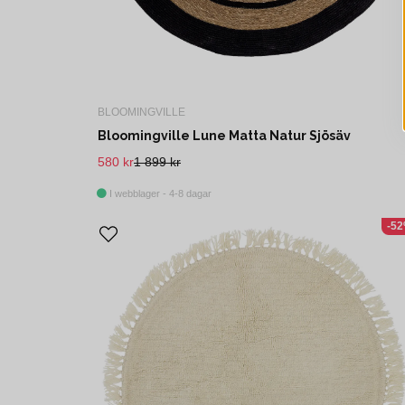
BLOOMINGVILLE
Bloomingville Lune Matta Natur Sjösäv
580 kr
1 899 kr
I webblager - 4-8 dagar
-5