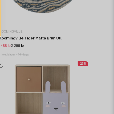
LOOMINGVILLE
loomingville Tiger Matta Brun Ull
 488 kr
2 299 kr
I webblager - 4-8 dagar
-23%