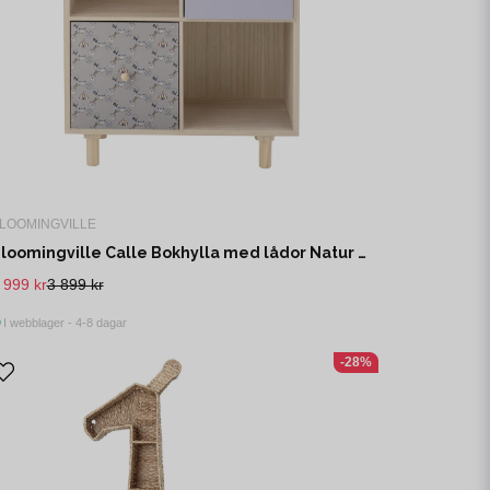
LOOMINGVILLE
Bloomingville Calle Bokhylla med lådor Natur Paulownia B28 cm
 999 kr
3 899 kr
I webblager - 4-8 dagar
-28%