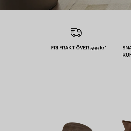
FRI FRAKT ÖVER 599 kr*
SN
KU