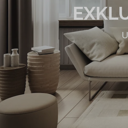
EXKL
U