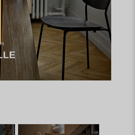
em
LLE