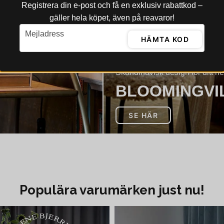
Registrera din e‑post och få en exklusiv rabattkod –
gäller hela köpet, även på reavaror!
email
Mejladress
HÄMTA KOD
Skandinavisk design för ditt h
BLOOMINGVI
SE HÄR
Populära varumärken just nu!