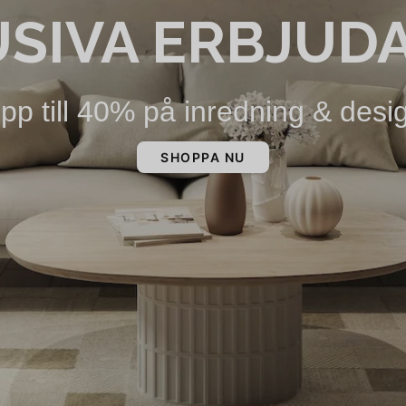
USIVA ERBJUD
pp till 40% på inredning & desi
SHOPPA NU